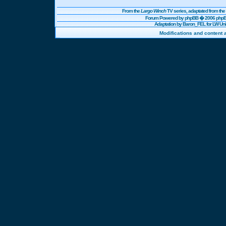
From the
Largo Winch
TV series, adaptated from t
Forum Powered by
phpBB
� 2006 phpBB
Adaptation by Baron_FEL for LW U
Modifications and content