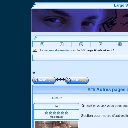
Largo W
Info
:
Le
nouveau documentaire
sur la BD Largo Winch est sorti !
�
���
### Autres pages d
Auteur
Posté le: 23 Jan 2026 08:09 pm
fio
Section pour mettre d'autres l
Moderator