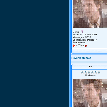
Genre:
Inscrit le: 24 Mar 2003
Messages: 3216
Localisation: Partout /
Everywhere
Revenir en haut
fio
Moderator