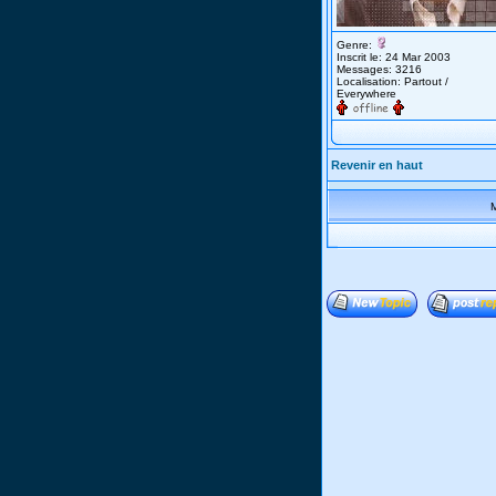
Genre:
Inscrit le: 24 Mar 2003
Messages: 3216
Localisation: Partout /
Everywhere
Revenir en haut