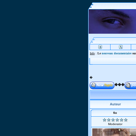
Info
:
Le
nouveau documentaire
sur
�
���
Auteur
fio
Moderator