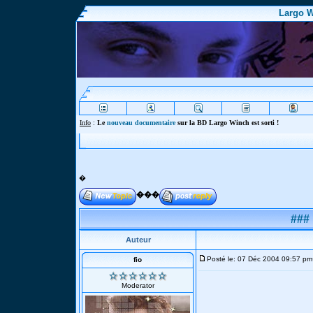
Largo W
Info
:
Le
nouveau documentaire
sur la BD Largo Winch est sorti !
�
���
###
Auteur
Posté le: 07 Déc 2004 09:57 pm
fio
Moderator