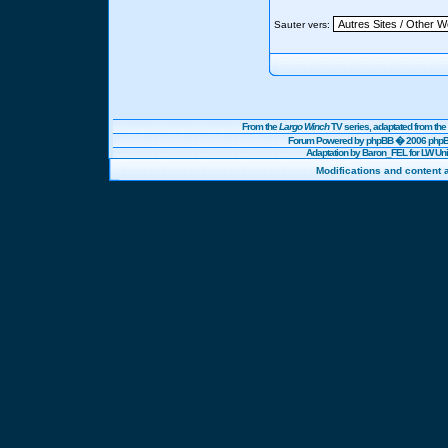
Sauter vers:
From the
Largo Winch
TV series, adaptated from t
Forum Powered by
phpBB
� 2006 phpBB
Adaptation by Baron_FEL for LW U
Modifications and content