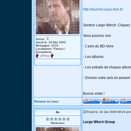
http://laurent.cujus.free.fr/
Section Largo Winch: Cliquez 
Vous pourrez voir:
Genre:
Inscrit le: 24 Mar 2003
Messages: 3216
- L'avis du BD-Vore
Localisation: Partout /
Everywhere
- Les albums
- Les extraits de chaque albu
- Donner votre avis en pesant
Bonne visite !
Revenir en haut
Posté le: 23 Jan 2026 08:24 pm
fio
Largo Winch Group
Moderator