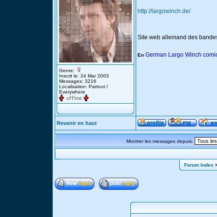
http://largowinch.de/
Site web allemand des bande
German Largo Winch comic
En
Genre:
Inscrit le: 24 Mar 2003
Messages: 3216
Localisation: Partout /
Everywhere
Revenir en haut
Montrer les messages depuis:
Forum Index
>