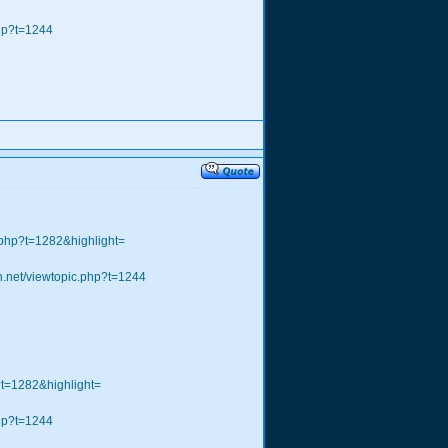
php?t=1244
.php?t=1282&highlight=
h.net/viewtopic.php?t=1244
?t=1282&highlight=
php?t=1244