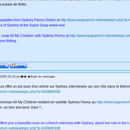
a essaie de flirter...
 updates from Sydney Penny Online at
http://www.largowinch.net/viewtopic.php?
os of Sydney at the Super Soap week-end.
v. soap All My Children with Sydney Penny at
http://www.largowinch.net/viewtopic.
es flirting...
�
c 2005 02:42 pm
� �Sujet du message:
 offre un joli scan d'un article sur Sydney, interviewée sur son rôle dans le télé
owinch.net/viewtopic.php?p=6308#6308
éléroman All My Children mettant en vedette Sydney Penny au
http://www.largowinc
an, un bon ami pour Julia ?...
ers you a beautiful scan on a french interview with Sydney, about her role in the t.
owinch.net/viewtopic.php?p=6308#6308