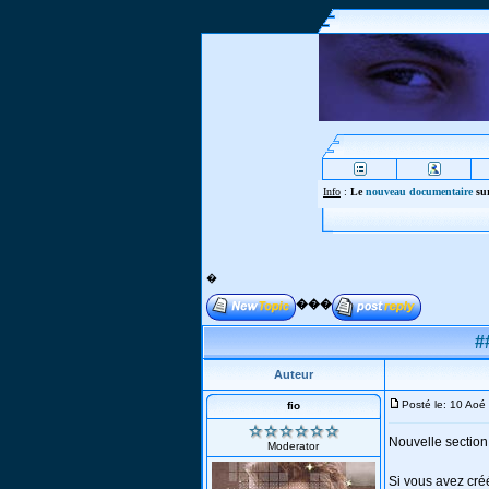
Info
:
Le
nouveau documentaire
sur
�
���
#
Auteur
Posté le: 10 Ao
fio
Nouvelle section
Moderator
Si vous avez créé