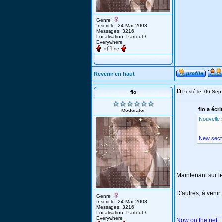
Genre:
Inscrit le: 24 Mar 2003
Messages: 3216
Localisation: Partout /
Everywhere
Revenir en haut
Posté le: 06 Se
fio
fio a écri
Moderator
Nouvelle 
New secti
Maintenant sur l
D'autres, à venir 
Genre:
Inscrit le: 24 Mar 2003
Messages: 3216
Localisation: Partout /
Everywhere
Now on the net. 