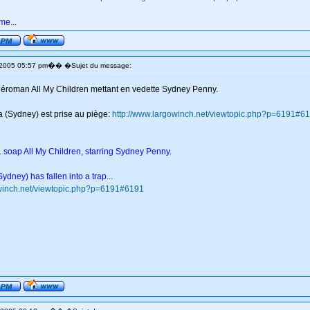
me...
�
 2005 05:57 pm
� �Sujet du message:
éléroman All My Children mettant en vedette Sydney Penny.
lia (Sydney) est prise au piège:
http://www.largowinch.net/viewtopic.php?p=6191#6
. soap All My Children, starring Sydney Penny.
Sydney) has fallen into a trap...
owinch.net/viewtopic.php?p=6191#6191