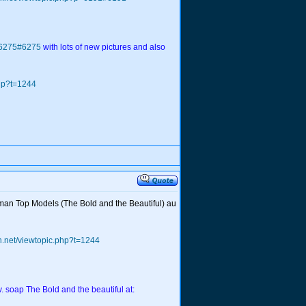
p=6275#6275
with lots of new pictures and also
php?t=1244
roman Top Models (The Bold and the Beautiful) au
h.net/viewtopic.php?t=1244
v. soap The Bold and the beautiful at: