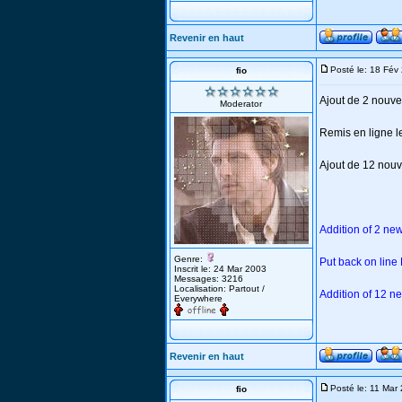
Revenir en haut
Posté le: 18 Fév
fio
Ajout de 2 nouve
Moderator
Remis en ligne l
Ajout de 12 nouve
Addition of 2 ne
Genre:
Put back on line
Inscrit le: 24 Mar 2003
Messages: 3216
Localisation: Partout /
Addition of 12 ne
Everywhere
Revenir en haut
Posté le: 11 Mar
fio