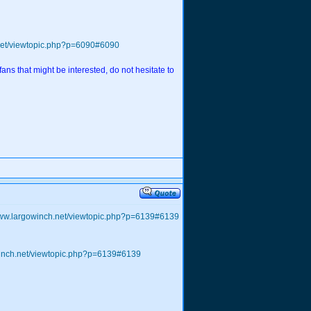
.net/viewtopic.php?p=6090#6090
fans that might be interested, do not hesitate to
www.largowinch.net/viewtopic.php?p=6139#6139
winch.net/viewtopic.php?p=6139#6139