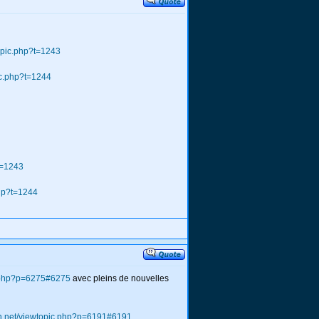
opic.php?t=1243
ic.php?t=1244
t=1243
php?t=1244
c.php?p=6275#6275
avec pleins de nouvelles
ch.net/viewtopic.php?p=6191#6191