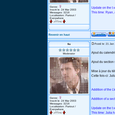
Genre:
Update on the t.
Inscrit le: 24 Mar 2003
This time: Ryan, a
Messages: 3216
Localisation: Partout /
Everywhere
Revenir en haut
Posté le: 21 Jan
fio
Ajout du calend
Moderator
Ajout du section
Mise à jour du t
Cette fois-ci: Jul
Addition of the 
Genre:
Addition of a sec
Inscrit le: 24 Mar 2003
Messages: 3216
Localisation: Partout /
Update on the t.
Everywhere
This time: Julia 