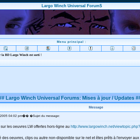
Largo Winch Universal Forum$
Menu principal :
 la BD Largo Winch est sorti !
## Largo Winch Universal Forums: Mises à jour / Updates #
Message
�
é 2005 04:02 pm
� �Sujet du message:
 sur les oeuvres LW offertes hors-ligne au
http://www.largowinch.net/viewtopic.p
 des oeuvres, clips ou autre non-disponible sur le net et êtes prêts à l'envoyer aux f