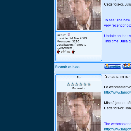
Cette fois-ci, Juli
To see: The new
very recent phot
Genre:
Update on the t.
Inscrit le: 24 Mar 2003
This time, Julia go
Messages: 3216
Localisation: Partout /
Everywhere
Revenir en haut
Posté le: 03 Dé
fio
Le webmaster vous
Moderator
http://www.larg
Mise à jour du t
Cette fois-ci: Ry
The webmaster off
http://www.larg