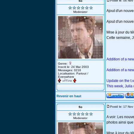
Posté le: 06 No
fio
Ajout d'un nouv
Moderator
Ajout d'un nouvea
Mise à jour du t
Cette semaine, J
Addition of a ne
Genre:
Inscrit le: 24 Mar 2003
Addition of a ne
Messages: 3216
Localisation: Partout /
Everywhere
Update on the t.
This week, Julia 
Revenir en haut
Posté le: 17 No
fio
A voir: Les nouv
Moderator
photos ainsi qu
Mise à jour du t