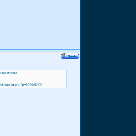
p=6090#6090
t/viewtopic.php?p=6090#6090