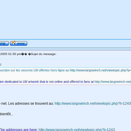
�
p 2005 01:30 pm
� �Sujet du message:
t:
section sur les oeuvres LW offertes hors-ligne au
http://www.largowinch.net/viewtopic.php?
on dedicated to LW artwork that is not online and offered to fans at
http://www.largowinch.ne
e net. Les adresses se trouvent au:
http://www.largowinch.net/viewtopic.php?t=1243
bientôt...
The addresses are here:
http://www.largowinch.net/viewtopic.php?t=1243