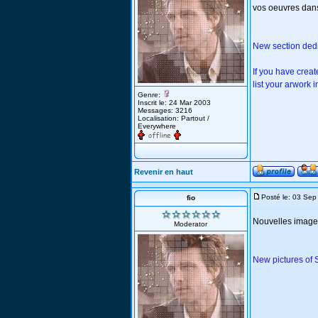
vos oeuvres dans
New section dedic
If you have creat
list your arwork i
Genre:
Inscrit le: 24 Mar 2003
Messages: 3216
Localisation: Partout /
Everywhere
Revenir en haut
Posté le: 03 Se
fio
Nouvelles images
Moderator
New pictures of S