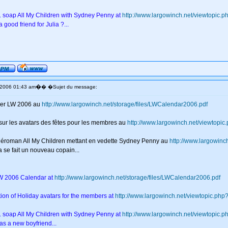
v. soap All My Children with Sydney Penny at
http://www.largowinch.net/viewtopic.
 good friend for Julia ?...
�
 2006 01:43 am
� �Sujet du message:
rier LW 2006 au
http://www.largowinch.net/storage/files/LWCalendar2006.pdf
 sur les avatars des fêtes pour les membres au
http://www.largowinch.net/viewtopic
éléroman All My Children mettant en vedette Sydney Penny au
http://www.largowinc
ia se fait un nouveau copain...
LW 2006 Calendar at
http://www.largowinch.net/storage/files/LWCalendar2006.pdf
tion of Holiday avatars for the members at
http://www.largowinch.net/viewtopic.php
v. soap All My Children with Sydney Penny at
http://www.largowinch.net/viewtopic.
has a new boyfriend...