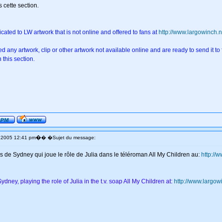
 cette section.
ated to LW artwork that is not online and offered to fans at
http://www.largowinch
ed any artwork, clip or other artwork not available online and are ready to send it to 
n this section.
�
p 2005 12:41 pm
� �Sujet du message:
 de Sydney qui joue le rôle de Julia dans le téléroman All My Children au:
http://
ydney, playing the role of Julia in the t.v. soap All My Children at:
http://www.largo