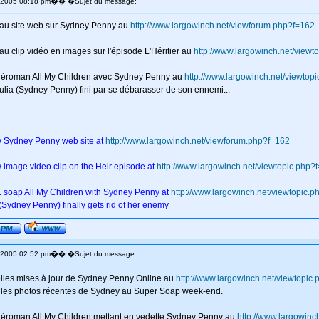
�
v 2005 08:18 pm
� �Sujet du message:
eau site web sur Sydney Penny au
http://www.largowinch.net/viewforum.php?f=162
u clip vidéo en images sur l'épisode L'Héritier au
http://www.largowinch.net/viewt
éléroman All My Children avec Sydney Penny au
http://www.largowinch.net/viewtop
ulia (Sydney Penny) fini par se débarasser de son ennemi...
w Sydney Penny web site at
http://www.largowinch.net/viewforum.php?f=162
w image video clip on the Heir episode at
http://www.largowinch.net/viewtopic.php?
v. soap All My Children with Sydney Penny at
http://www.largowinch.net/viewtopic.
(Sydney Penny) finally gets rid of her enemy
�
v 2005 02:52 pm
� �Sujet du message:
elles mises à jour de Sydney Penny Online au
http://www.largowinch.net/viewtopi
e les photos récentes de Sydney au Super Soap week-end.
éléroman All My Children mettant en vedette Sydney Penny au
http://www.largowin