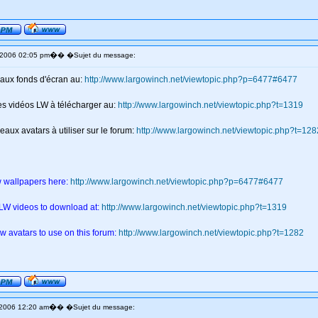
�
 2006 02:05 pm
� �Sujet du message:
aux fonds d'écran au:
http://www.largowinch.net/viewtopic.php?p=6477#6477
es vidéos LW à télécharger au:
http://www.largowinch.net/viewtopic.php?t=1319
aux avatars à utiliser sur le forum:
http://www.largowinch.net/viewtopic.php?t=128
w wallpapers here:
http://www.largowinch.net/viewtopic.php?p=6477#6477
 LW videos to download at:
http://www.largowinch.net/viewtopic.php?t=1319
w avatars to use on this forum:
http://www.largowinch.net/viewtopic.php?t=1282
�
 2006 12:20 am
� �Sujet du message: