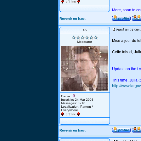
More, soon to co
Revenir en haut
Posté le: 01 Oct
fio
Mise à jour du t
Moderator
Cette fois-ci, Ju
Update on the t.v
This time, Julia (
http://www.larg
Genre:
Inscrit le: 24 Mar 2003
Messages: 3216
Localisation: Partout /
Everywhere
Revenir en haut