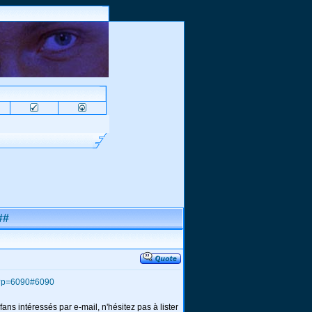
##
hp?p=6090#6090
ans intéressés par e-mail, n'hésitez pas à lister