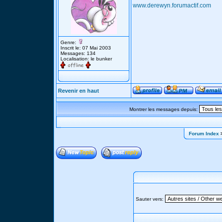
www.derewyn.forumactif.com
Genre:
Inscrit le: 07 Mai 2003
Messages: 134
Localisation: le bunker
Revenir en haut
Montrer les messages depuis:
Forum Index
>
Sauter vers: