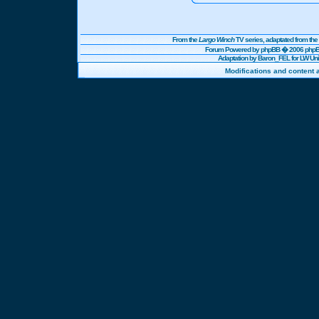
From the
Largo Winch
TV series, adaptated from t
Forum Powered by
phpBB
� 2006 phpBB
Adaptation by Baron_FEL for LW U
Modifications and content