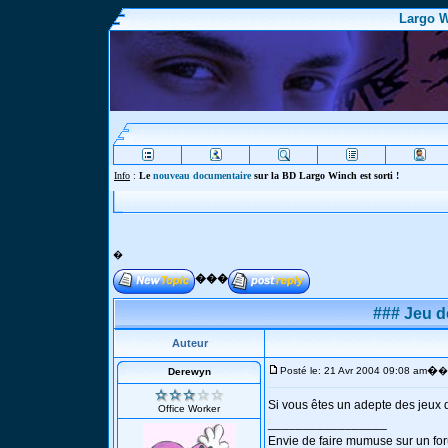
Largo W
Info
:
Le
nouveau documentaire
sur la BD Largo Winch est sorti !
�
���
### Jeu d
Auteur
�
Posté le: 21 Avr 2004 09:08 am
�
Derewyn
Si vous êtes un adepte des jeux d
Office Worker
_________________
Envie de faire mumuse sur un f