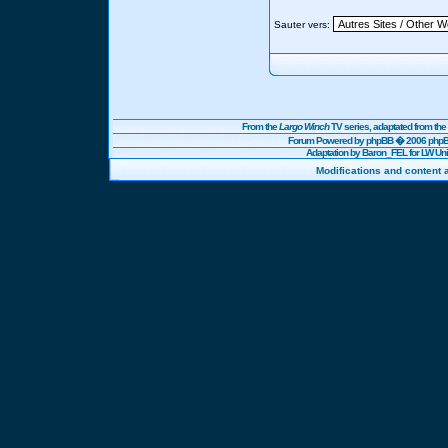
Sauter vers:
From the
Largo Winch
TV series, adaptated from t
Forum Powered by
phpBB
� 2006 phpBB
Adaptation by Baron_FEL for LW U
Modifications and content