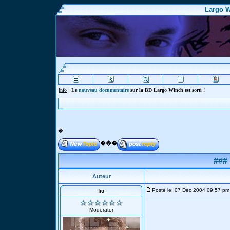
Largo W
Info
:
Le
nouveau documentaire
sur la BD Largo Winch est sorti !
�
���
###
Auteur
Posté le: 07 Déc 2004 09:57 pm
fio
Moderator