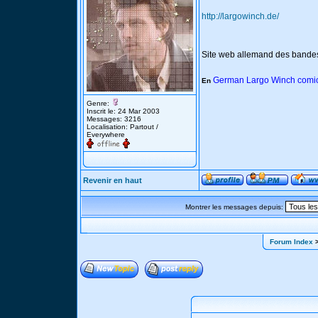
http://largowinch.de/
Site web allemand des bande
German Largo Winch comic
En
Genre:
Inscrit le: 24 Mar 2003
Messages: 3216
Localisation: Partout /
Everywhere
Revenir en haut
Montrer les messages depuis:
Forum Index
>