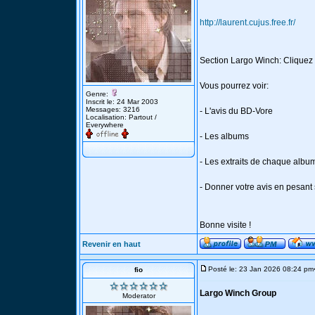
http://laurent.cujus.free.fr/
Section Largo Winch: Cliquez 
Vous pourrez voir:
Genre:
Inscrit le: 24 Mar 2003
Messages: 3216
- L'avis du BD-Vore
Localisation: Partout /
Everywhere
- Les albums
- Les extraits de chaque albu
- Donner votre avis en pesant
Bonne visite !
Revenir en haut
Posté le: 23 Jan 2026 08:24 pm
fio
Largo Winch Group
Moderator