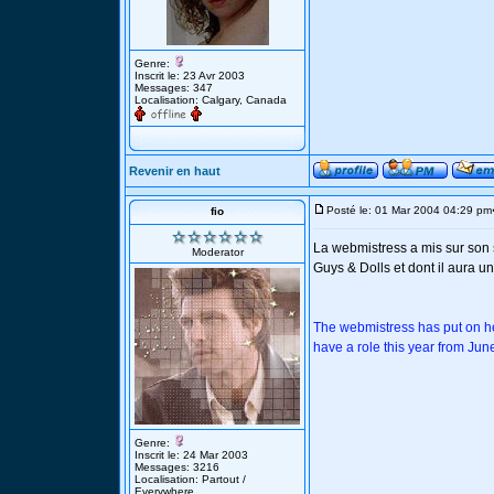
Genre:
Inscrit le: 23 Avr 2003
Messages: 347
Localisation: Calgary, Canada
Revenir en haut
Posté le: 01 Mar 2004 04:29 pm
fio
La webmistress a mis sur son 
Moderator
Guys & Dolls et dont il aura u
The webmistress has put on he
have a role this year from Jun
Genre:
Inscrit le: 24 Mar 2003
Messages: 3216
Localisation: Partout /
Everywhere