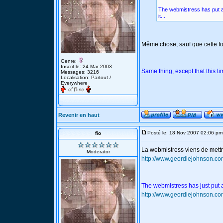
The webmistress has put a
it...
Même chose, sauf que cette foi
Genre:
Inscrit le: 24 Mar 2003
Same thing, except that this t
Messages: 3216
Localisation: Partout /
Everywhere
Revenir en haut
Posté le: 18 Nov 2007 02:06 pm
fio
La webmistress viens de mett
Moderator
http://www.geordiejohnson.co
The webmistress has just put 
http://www.geordiejohnson.co