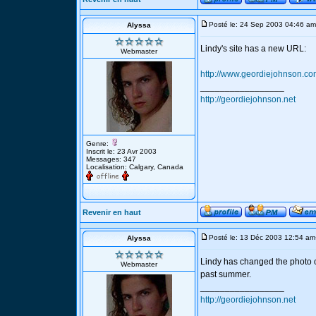
Posté le: 24 Sep 2003 04:46 am
Alyssa
Lindy's site has a new URL:
Webmaster
http://www.geordiejohnson.c
_________________
http://geordiejohnson.net
Genre:
Inscrit le: 23 Avr 2003
Messages: 347
Localisation: Calgary, Canada
Revenir en haut
Posté le: 13 Déc 2003 12:54 am
Alyssa
Lindy has changed the photo on 
Webmaster
past summer.
_________________
http://geordiejohnson.net