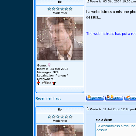
Posté le: 03 Déc 2004 10:00 pm
fio
La webmistress a mis une ph
Moderator
dessus...
The webmistress has put a re
Genre:
Inscrit le: 24 Mar 2003
Messages: 3216
Localisation: Partout /
Everywhere
Revenir en haut
Posté le: 11 Juil 2006 12:18 pm
fio
fio a écrit:
Moderator
La webmistress a mis une
dessus...