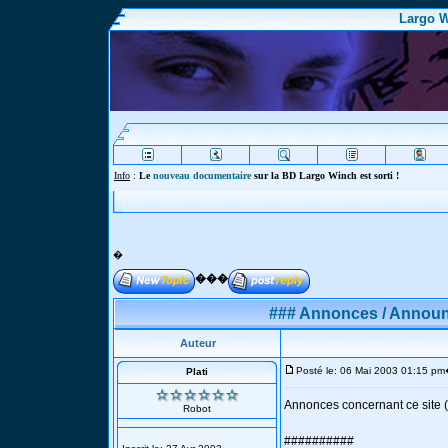
Largo W
Info
:
Le
nouveau documentaire
sur la BD Largo Winch est sorti !
�
���
### Annonces / Announ
Auteur
Posté le: 06 Mai 2003 01:15 pm
Plati
Annonces concernant ce site (
Robot
##########