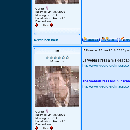
Genre:
Inscrit le: 24 Mar 2003
Messages: 3216
Localisation: Partout /
Everywhere
Revenir en haut
Posté le: 13 Jan 2010 03:25 pm
fio
La webmistress a mis des cap
Moderator
http://www.geordiejohnson.co
The webmistress has put scree
http://www.geordiejohnson.co
Genre:
Inscrit le: 24 Mar 2003
Messages: 3216
Localisation: Partout /
Everywhere