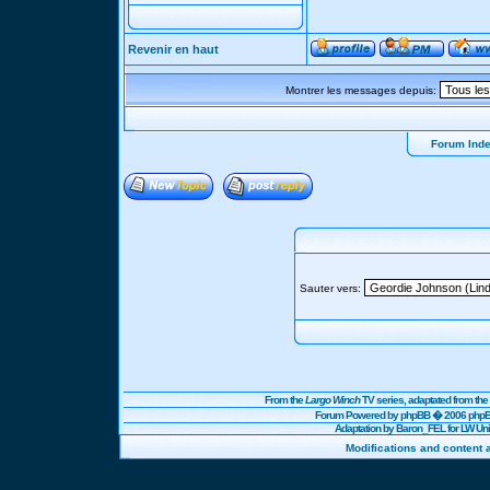
Revenir en haut
Montrer les messages depuis:
Forum Ind
Sauter vers:
From the
Largo Winch
TV series, adaptated from t
Forum Powered by
phpBB
� 2006 phpBB
Adaptation by Baron_FEL for LW U
Modifications and content