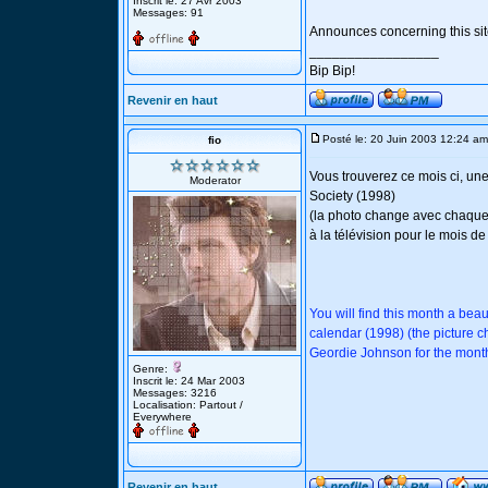
Inscrit le: 27 Avr 2003
Messages: 91
Announces concerning this sit
_________________
Bip Bip!
Revenir en haut
Posté le: 20 Juin 2003 12:24 am
fio
Vous trouverez ce mois ci, u
Moderator
Society (1998)
(la photo change avec chaque 
à la télévision pour le mois d
You will find this month a be
calendar (1998) (the picture 
Geordie Johnson for the mont
Genre:
Inscrit le: 24 Mar 2003
Messages: 3216
Localisation: Partout /
Everywhere
Revenir en haut