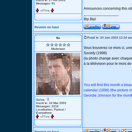
Inscrit le: 27 Avr 2003
Messages: 91
Announces concerning this sit
_________________
Bip Bip!
Revenir en haut
Posté le: 20 Juin 2003 12:24 am
fio
Vous trouverez ce mois ci, u
Moderator
Society (1998)
(la photo change avec chaque 
à la télévision pour le mois d
You will find this month a be
calendar (1998) (the picture 
Geordie Johnson for the mont
Genre:
Inscrit le: 24 Mar 2003
Messages: 3216
Localisation: Partout /
Everywhere
Revenir en haut