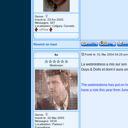
Genre:
Inscrit le: 23 Avr 2003
Messages: 347
Localisation: Calgary, Canada
Revenir en haut
Posté le: 01 Mar 2004 04:29 pm
fio
La webmistress a mis sur son 
Moderator
Guys & Dolls et dont il aura u
The webmistress has put on he
have a role this year from Jun
Genre:
Inscrit le: 24 Mar 2003
Messages: 3216
Localisation: Partout /
Everywhere