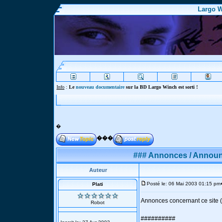
Largo W
Info
:
Le
nouveau documentaire
sur la BD Largo Winch est sorti !
�
���
### Annonces / Announ
Auteur
Posté le: 06 Mai 2003 01:15 pm
Plati
Annonces concernant ce site (
Robot
##########