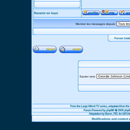
Revenir en haut
Montrer les messages depuis:
Forum Ind
Sauter vers:
From the
Largo Winch
TV series, adaptated from t
Forum Powered by
phpBB
� 2006 phpBB
Adaptation by Baron_FEL for LW U
Modifications and content