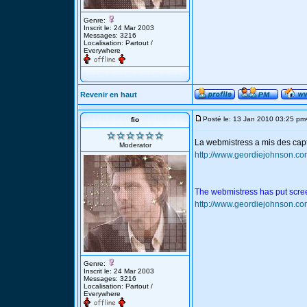
Genre:
Inscrit le: 24 Mar 2003
Messages: 3216
Localisation: Partout /
Everywhere
Revenir en haut
Posté le: 13 Jan 2010 03:25 pm
fio
La webmistress a mis des cap
Moderator
http://www.geordiejohnson.co
The webmistress has put scree
http://www.geordiejohnson.co
Genre:
Inscrit le: 24 Mar 2003
Messages: 3216
Localisation: Partout /
Everywhere