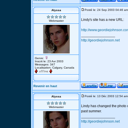
Posté le: 24 Sep 2003 04:46 am
Alyssa
Lindy's site has a new URL:
Webmaster
http://www.geordiejohnson.c
_________________
http://geordiejohnson.net
Genre:
Inscrit le: 23 Avr 2003
Messages: 347
Localisation: Calgary, Canada
Revenir en haut
Posté le: 13 Déc 2003 12:54 am
Alyssa
Lindy has changed the photo on 
Webmaster
past summer.
_________________
http://geordiejohnson.net