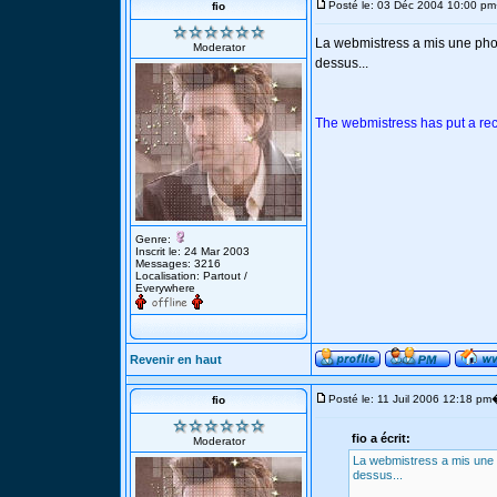
Posté le: 03 Déc 2004 10:00 pm
fio
La webmistress a mis une ph
Moderator
dessus...
The webmistress has put a re
Genre:
Inscrit le: 24 Mar 2003
Messages: 3216
Localisation: Partout /
Everywhere
Revenir en haut
Posté le: 11 Juil 2006 12:18 pm
fio
fio a écrit:
Moderator
La webmistress a mis une
dessus...