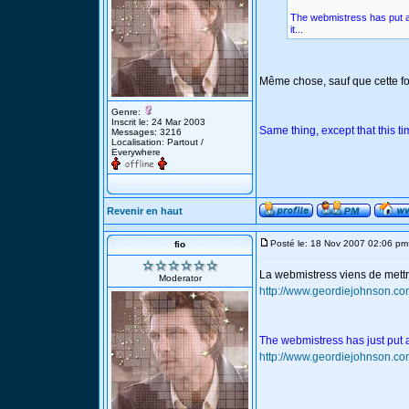
The webmistress has put a
it...
Même chose, sauf que cette foi
Genre:
Inscrit le: 24 Mar 2003
Same thing, except that this t
Messages: 3216
Localisation: Partout /
Everywhere
Revenir en haut
Posté le: 18 Nov 2007 02:06 pm
fio
La webmistress viens de mett
Moderator
http://www.geordiejohnson.co
The webmistress has just put 
http://www.geordiejohnson.co