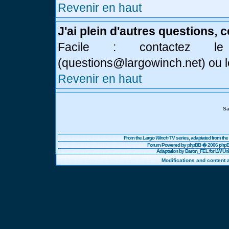
Revenir en haut
J'ai plein d'autres questions, 
Facile : contactez l
(
questions@largowinch.net
) ou 
Revenir en haut
Sa
From the
Largo Winch
TV series, adaptated from t
Forum Powered by
phpBB
� 2006 phpBB
Adaptation by Baron_FEL for LW U
Modifications and content