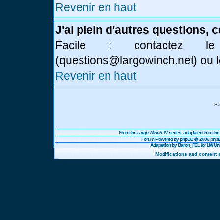
Revenir en haut
J'ai plein d'autres questions, 
Facile : contactez l
(
questions@largowinch.net
) ou 
Revenir en haut
Sa
From the
Largo Winch
TV series, adaptated from t
Forum Powered by
phpBB
� 2006 phpBB
Adaptation by Baron_FEL for LW U
Modifications and content