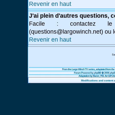
Revenir en haut
J'ai plein d'autres questions, 
Facile : contactez l
(
questions@largowinch.net
) ou 
Revenir en haut
Sa
From the
Largo Winch
TV series, adaptated from t
Forum Powered by
phpBB
� 2006 phpBB
Adaptation by Baron_FEL for LW U
Modifications and content