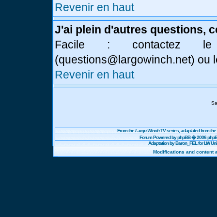
Revenir en haut
J'ai plein d'autres questions, 
Facile : contactez l
(
questions@largowinch.net
) ou 
Revenir en haut
Sa
From the
Largo Winch
TV series, adaptated from t
Forum Powered by
phpBB
� 2006 phpBB
Adaptation by Baron_FEL for LW U
Modifications and content