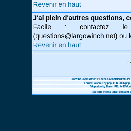
Revenir en haut
J'ai plein d'autres questions, 
Facile : contactez l
(
questions@largowinch.net
) ou 
Revenir en haut
Sa
From the
Largo Winch
TV series, adaptated from t
Forum Powered by
phpBB
� 2006 phpBB
Adaptation by Baron_FEL for LW U
Modifications and content