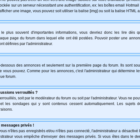
ockée sur un serveur nécessitant une authentification, ex: les boîtes email Hotmail
afficher une image, vous pouvez soit utiliser la balise [img] ou soit la balise HTML 
le plus souvent d'importantes informations, vous devriez donc les lire dès 
haque page du forum dans lequel elle ont été postées. Pouvoir poster une anno
nt définies par l'administrateur.
n-dessous des annonces et seulement sur la première page du forum. Ils sont sou
ue vous pouvez. Comme pour les annonces, c'est l'administrateur qui détermine l
que forum.
cussions verrouillés ?
verrouillés, soit par le modérateur du forum ou soit par l'administrateur. Vous ne p
s et les sondages qui y sont contenus cessent automatiquement. Les sujets d
raisons.
 messages privés !
: vous n'êtes pas enregistrés et/ou n'êtes pas connecté, l'administrateur a désactiv
inistrateur vous empêche d'envoyer des messages privés. Si vous êtes dans le der