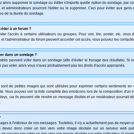
z alors supprimer le sondage ou éditer n'importe quelle option du sondage, par co
 et administrateurs pourront l'éditer ou le supprimer. Ceci pour éviter aux gen
lieu de la durée du sondage.
céder à un forum ?
ter l'accès à certains utilisateurs ou groupes. Pour voir, lire, poster, etc. vous
 et l'administrateur du forum peuvent accorder cet accès, vous pouvez les contacter
ter dans un sondage ?
istrés peuvent voter dans un sondage (afin d'éviter le trucage des résultats). Si 
 pas voter, alors vous n'avez probablement pas les droits d'accès appropriés.
ont de petites images qui sont utilisées pour exprimer certains sentiments en uti
 triste. Vous pouvez voir la liste complète des emoticons lors de la composition d'
leys, car ils peuvent vite rendre un message illisible et un modérateur pourrait d
.
?
ges à l'intérieur de vos messages. Toutefois, il n'y a actuellement pas de moyen 
 devez donc créer un lien vers votre image stockée sur un serveur web publi
 ne pouvez pas créer un lien vers une image stockée sur votre ordinateur (à moins