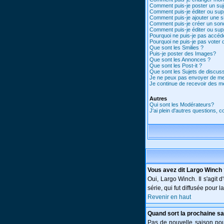
Comment puis-je poster un suj
Comment puis-je éditer ou su
Comment puis-je ajouter une 
Comment puis-je créer un son
Comment puis-je éditer ou su
Pourquoi ne puis-je pas accéd
Pourquoi ne puis-je pas voter
Que sont les Smilies ?
Puis-je poster des Images?
Que sont les Annonces ?
Que sont les Post-it ?
Que sont les Sujets de discuss
Je ne peux pas envoyer de me
Je continue de recevoir des m
Autres
Qui sont les Modérateurs?
J'ai plein d'autres questions, 
Vous avez dit Largo Winch
Oui, Largo Winch. Il s'agi
série, qui fut diffusée pour
Revenir en haut
Quand sort la prochaine sa
Pas de nouvelle saison pour 