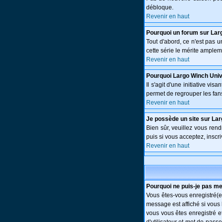
débloque.
Revenir en haut
Pourquoi un forum sur Lar
Tout d'abord, ce n'est pas 
cette série le mérite amplem
Revenir en haut
Pourquoi Largo Winch Uni
Il s'agit d'une initiative v
permet de regrouper les fans 
Revenir en haut
Je possède un site sur Lar
Bien sûr, veuillez vous ren
puis si vous acceptez, inscri
Revenir en haut
Pourquoi ne puis-je pas m
Vous êtes-vous enregistré(e
message est affiché si vous 
vous vous êtes enregistré e