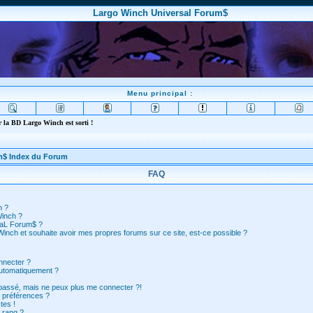
Largo Winch Universal Forum$
Menu principal :
 la BD Largo Winch est sorti !
m$ Index du Forum
FAQ
n ?
Winch ?
saL Forum$ ?
inch et souhaite avoir mes propres forums sur ce site, est-ce possible ?
nnecter ?
automatiquement ?
 passé, mais ne peux plus me connecter ?!
 préférences ?
tes !
 rang ?