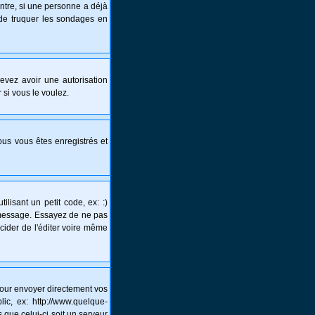
ntre, si une personne a déjà
s de truquer les sondages en
 devez avoir une autorisation
 si vous le voulez.
vous vous êtes enregistrés et
lisant un petit code, ex: :)
un message. Essayez de ne pas
écider de l'éditer voire même
pour envoyer directement vos
c, ex: http://www.quelque-
 que celui-ci soit un serveur