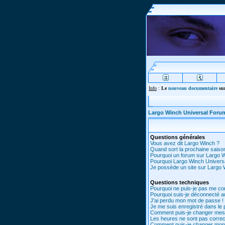
Info
:
Le
nouveau documentaire
sur
Largo Winch Universal Foru
Questions générales
Vous avez dit Largo Winch ?
Quand sort la prochaine saiso
Pourquoi un forum sur Largo 
Pourquoi Largo Winch Univer
Je possède un site sur Largo W
Questions techniques
Pourquoi ne puis-je pas me co
Pourquoi suis-je déconnecté 
J'ai perdu mon mot de passe !
Je me suis enregistré dans le
Comment puis-je changer mes
Les heures ne sont pas correc
Comment puis-je changer mon