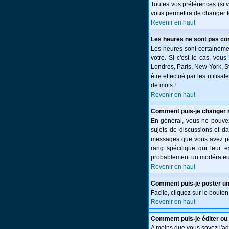
Toutes vos préférences (si 
vous permettra de changer t
Revenir en haut
Les heures ne sont pas cor
Les heures sont certainemen
votre. Si c'est le cas, vou
Londres, Paris, New York, S
être effectué par les utilisa
de mots !
Revenir en haut
Comment puis-je changer 
En général, vous ne pouvez 
sujets de discussions et da
messages que vous avez post
rang spécifique qui leur e
probablement un modérateur
Revenir en haut
Comment puis-je poster un
Facile, cliquez sur le bouton
Revenir en haut
Comment puis-je éditer o
A moins que vous soyez l'a