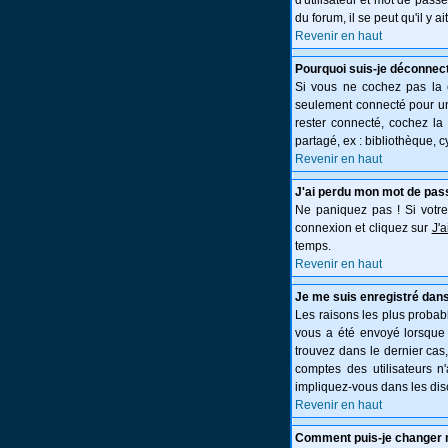
d'utilisateur et mot de pass
du forum, il se peut qu'il y 
Revenir en haut
Pourquoi suis-je déconnec
Si vous ne cochez pas la
seulement connecté pour une
rester connecté, cochez la
partagé, ex : bibliothèque, c
Revenir en haut
J'ai perdu mon mot de pas
Ne paniquez pas ! Si votre 
connexion et cliquez sur
J'
temps.
Revenir en haut
Je me suis enregistré dans
Les raisons les plus probabl
vous a été envoyé lorsque 
trouvez dans le dernier cas
comptes des utilisateurs n
impliquez-vous dans les dis
Revenir en haut
Comment puis-je changer 