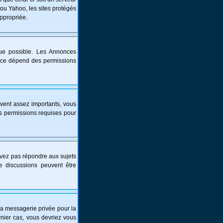
 ou Yahoo, les sites protégés
appropriée.
que possible. Les Annonces
nce dépend des permissions
vent assez importants, vous
es permissions requises pour
ouvez pas répondre aux sujets
e discussions peuvent être
é la messagerie privée pour la
nier cas, vous devriez vous