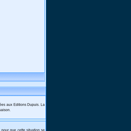
ées aux Editions Dupuis. La
saison.
e pour que cette situation se