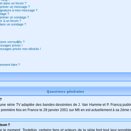
et dans un forum ?
pprimer un message ?
signature à mon message ?
dage ?
pprimer un sondage ?
er à un forum ?
 dans un sondage ?
ions verrouillés ?
ssages privés !
essages privés non-désirés !
comment faire ?
Questions générales
 ?
t d'une série TV adaptée des bandes dessinées de J. Van Hamme et P. Francq publi
 la première fois en France le 28 janvier 2001 sur M6 en est actuellement à sa 2ème 
ison ?
le moment. Toutefois, certains fans et acteurs de la série font tout leur possibl