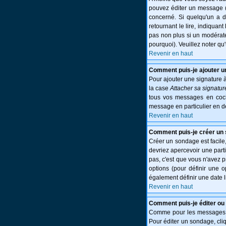
pouvez éditer un message (p
concerné. Si quelqu'un a 
retournant le lire, indiquant
pas non plus si un modérate
pourquoi). Veuillez noter q
Revenir en haut
Comment puis-je ajouter 
Pour ajouter une signature 
la case
Attacher sa signatur
tous vos messages en cocha
message en particulier en d
Revenir en haut
Comment puis-je créer un
Créer un sondage est facile,
devriez apercevoir une part
pas, c'est que vous n'avez 
options (pour définir une 
également définir une date l
Revenir en haut
Comment puis-je éditer ou
Comme pour les messages, l
Pour éditer un sondage, cliq