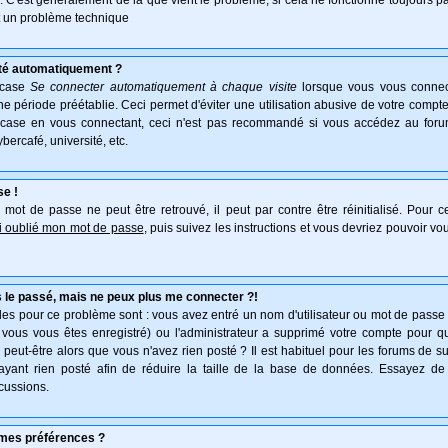
e. C'est généralement de là que vient le problème, si cela ne fonctionne toujours pa
ait un problème technique
té automatiquement ?
 case
Se connecter automatiquement à chaque visite
lorsque vous vous connec
 période préétablie. Ceci permet d'éviter une utilisation abusive de votre compte
 case en vous connectant, ceci n'est pas recommandé si vous accédez au forum
ybercafé, université, etc.
se !
mot de passe ne peut être retrouvé, il peut par contre être réinitialisé. Pour ce
ai oublié mon mot de passe
, puis suivez les instructions et vous devriez pouvoir v
 le passé, mais ne peux plus me connecter ?!
es pour ce problème sont : vous avez entré un nom d'utilisateur ou mot de passe in
vous vous êtes enregistré) ou l'administrateur a supprimé votre compte pour q
, peut-être alors que vous n'avez rien posté ? Il est habituel pour les forums de 
'ayant rien posté afin de réduire la taille de la base de données. Essayez de
cussions.
mes préférences ?