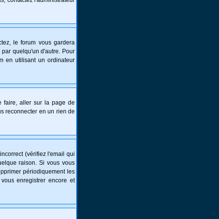
s, contactez l'administrateur
tez, le forum vous gardera
 par quelqu'un d'autre. Pour
 en utilisant un ordinateur
 faire, aller sur la page de
ous reconnecter en un rien de
correct (vérifiez l'email qui
uelque raison. Si vous vous
supprimer périodiquement les
 vous enregistrer encore et