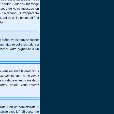
le bouton
Editer
du message
essous de votre message en
e n'a répondu, il n'apparaîtra
ant ce qu'ils ont modifié et
du.
is créée, vous pouvez cocher
si ajouter votre signature à
tacher votre signature à un
i vous en avez le droit) vous
au sujet
(si vous ne le voyez
 le sondage et au moins deux
jouter l'option
. Vous pouvez
ateur ou un administrateur.
ssocié avec lui). Si personne