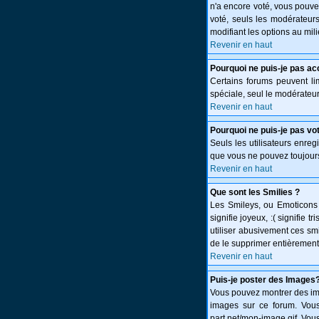
n'a encore voté, vous pouve
voté, seuls les modérateurs
modifiant les options au mi
Revenir en haut
Pourquoi ne puis-je pas ac
Certains forums peuvent limi
spéciale, seul le modérateur
Revenir en haut
Pourquoi ne puis-je pas vo
Seuls les utilisateurs enreg
que vous ne pouvez toujours
Revenir en haut
Que sont les Smilies ?
Les Smileys, ou Emoticons s
signifie joyeux, :( signifie
utiliser abusivement ces smi
de le supprimer entièrement
Revenir en haut
Puis-je poster des Images
Vous pouvez montrer des ima
images sur ce forum. Vous
part.net/mon-image.gif. Vous