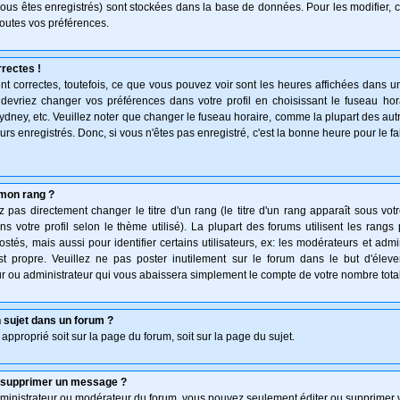
vous êtes enregistrés) sont stockées dans la base de données. Pour les modifier, c
outes vos préférences.
rectes !
t correctes, toutefois, ce que vous pouvez voir sont les heures affichées dans un
s devriez changer vos préférences dans votre profil en choisissant le fuseau hor
ydney, etc. Veuillez noter que changer le fuseau horaire, comme la plupart des au
teurs enregistrés. Donc, si vous n'êtes pas enregistré, c'est la bonne heure pour le f
mon rang ?
pas directement changer le titre d'un rang (le titre d'un rang apparaît sous votr
ns votre profil selon le thème utilisé). La plupart des forums utilisent les rang
és, mais aussi pour identifier certains utilisateurs, ex: les modérateurs et admi
st propre. Veuillez ne pas poster inutilement sur le forum dans le but d'élev
 ou administrateur qui vous abaissera simplement le compte de votre nombre tot
 sujet dans un forum ?
 approprié soit sur la page du forum, soit sur la page du sujet.
u supprimer un message ?
dministrateur ou modérateur du forum, vous pouvez seulement éditer ou supprimer