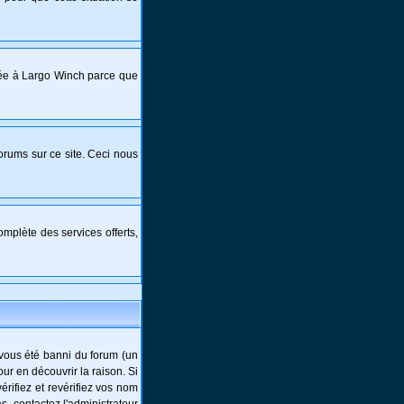
crée à Largo Winch parce que
forums sur ce site. Ceci nous
mplète des services offerts,
-vous été banni du forum (un
ur en découvrir la raison. Si
rifiez et revérifiez vos nom