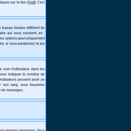
liquez sur le lien
Profil
. Ceci
 fuseau horaire différent du
aire qui vous convient, ex :
tres options peut uniquement
aire, si vous pardonnez le jeu
e nom d'utilisateur dans les
s pour indiquer le nombre de
nistrateurs peuvent avoir un
er son rang, vous trouverez
al de messages.
 vos propres messages. Vous