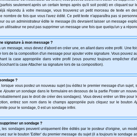
arfois seulement après un certain temps après qu'il soit posté) en cliquant sur 
déjà répondu à votre message, vous trouverez un petit morceau de texte en d
 le nombre de fois que vous l'avez édité. Ce petit texte n'apparaîtra pas si personn
ur ou un administrateur édite le message (ils devraient laisser un message expliqu
u'un utilisateur ne peut pas supprimer un message une fois que quelqu'un y a répon
une signature à mon message ?
à un message, vous devez d'abord en créer une, en allant dans votre profil. Une fo
e
lors de la composition d'un message pour ajouter votre signature. Vous pouvez aus
nt la case appropriée dans votre profil (vous pourrez toujours empêcher d'at
écochant la case Attacher sa signature lors de sa composition).
 sondage ?
 lorsque vous postez un nouveau sujet (ou éditez le premier message d'un sujet, s
ie
Ajouter un sondage
dans le formulaire en dessous de la partie
Poster un nouve
probablement pas le droit de créer des sondages). Vous devez entrer un titre pour
option, entrez son nom dans le champs appropriée puis cliquez sur le bouton
A
imite pour le sondage, 0 est un sondage infini.
 supprimer un sondage ?
es sondages peuvent uniquement être édités par le posteur d'origine, un modér
uez sur le bouton 'Editer' du premier message du sujet (il a toujours le sondage a