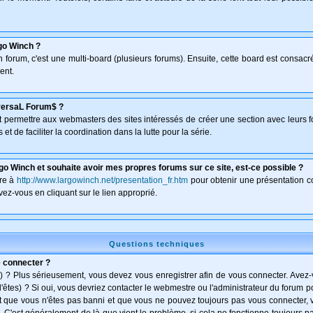
go Winch ?
un forum, c'est une multi-board (plusieurs forums). Ensuite, cette board est consa
ent.
versaL Forum$ ?
isant permettre aux webmasters des sites intéressés de créer une section avec leurs 
et de faciliter la coordination dans la lutte pour la série.
go Winch et souhaite avoir mes propres forums sur ce site, est-ce possible ?
dre à
http://www.largowinch.net/presentation_fr.htm
pour obtenir une présentation co
vez-vous en cliquant sur le lien approprié.
Questions techniques
e connecter ?
) ? Plus sérieusement, vous devez vous enregistrer afin de vous connecter. Avez
l'êtes) ? Si oui, vous devriez contacter le webmestre ou l'administrateur du forum po
t que vous n'êtes pas banni et que vous ne pouvez toujours pas vous connecter, vé