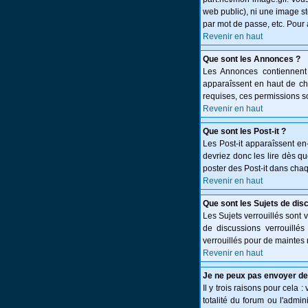
web public), ni une image st
par mot de passe, etc. Pour 
Revenir en haut
Que sont les Annonces ?
Les Annonces contiennent 
apparaîssent en haut de c
requises, ces permissions so
Revenir en haut
Que sont les Post-it ?
Les Post-it apparaîssent e
devriez donc les lire dès q
poster des Post-it dans cha
Revenir en haut
Que sont les Sujets de dis
Les Sujets verrouillés sont 
de discussions verrouillé
verrouillés pour de maintes 
Revenir en haut
Je ne peux pas envoyer de
Il y trois raisons pour cela 
totalité du forum ou l'adm