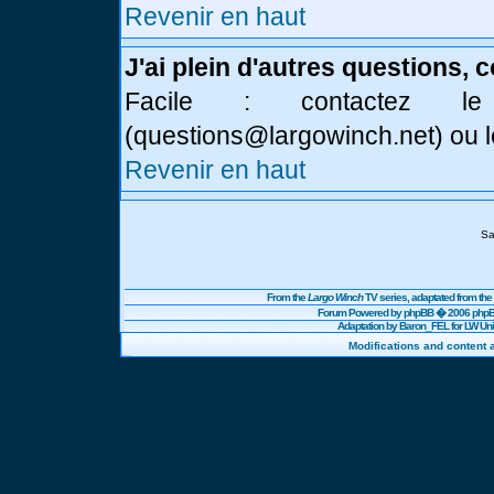
Revenir en haut
J'ai plein d'autres questions, 
Facile : contactez l
(
questions@largowinch.net
) ou 
Revenir en haut
Sa
From the
Largo Winch
TV series, adaptated from t
Forum Powered by
phpBB
� 2006 phpBB
Adaptation by Baron_FEL for LW U
Modifications and content