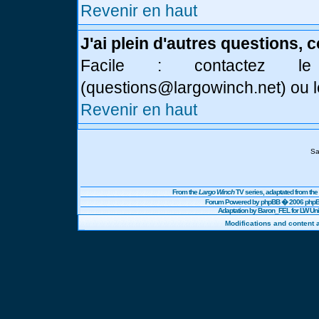
Revenir en haut
J'ai plein d'autres questions, 
Facile : contactez l
(
questions@largowinch.net
) ou 
Revenir en haut
Sa
From the
Largo Winch
TV series, adaptated from t
Forum Powered by
phpBB
� 2006 phpBB
Adaptation by Baron_FEL for LW U
Modifications and content