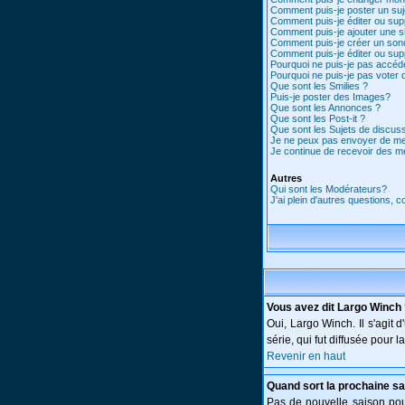
Comment puis-je poster un suj
Comment puis-je éditer ou su
Comment puis-je ajouter une 
Comment puis-je créer un son
Comment puis-je éditer ou su
Pourquoi ne puis-je pas accéd
Pourquoi ne puis-je pas voter
Que sont les Smilies ?
Puis-je poster des Images?
Que sont les Annonces ?
Que sont les Post-it ?
Que sont les Sujets de discuss
Je ne peux pas envoyer de me
Je continue de recevoir des m
Autres
Qui sont les Modérateurs?
J'ai plein d'autres questions, 
Vous avez dit Largo Winch
Oui, Largo Winch. Il s'agi
série, qui fut diffusée pour
Revenir en haut
Quand sort la prochaine sa
Pas de nouvelle saison pour 