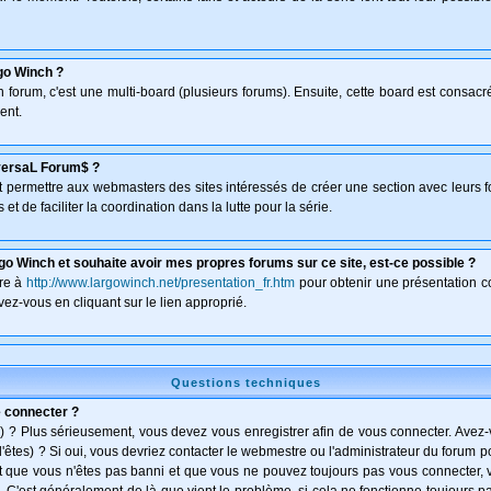
go Winch ?
un forum, c'est une multi-board (plusieurs forums). Ensuite, cette board est consa
ent.
versaL Forum$ ?
isant permettre aux webmasters des sites intéressés de créer une section avec leurs 
et de faciliter la coordination dans la lutte pour la série.
go Winch et souhaite avoir mes propres forums sur ce site, est-ce possible ?
dre à
http://www.largowinch.net/presentation_fr.htm
pour obtenir une présentation co
vez-vous en cliquant sur le lien approprié.
Questions techniques
e connecter ?
) ? Plus sérieusement, vous devez vous enregistrer afin de vous connecter. Avez
l'êtes) ? Si oui, vous devriez contacter le webmestre ou l'administrateur du forum po
t que vous n'êtes pas banni et que vous ne pouvez toujours pas vous connecter, vé