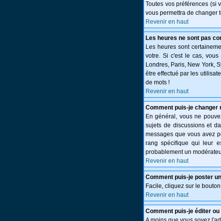
Toutes vos préférences (si 
vous permettra de changer t
Revenir en haut
Les heures ne sont pas cor
Les heures sont certainemen
votre. Si c'est le cas, vou
Londres, Paris, New York, S
être effectué par les utilisa
de mots !
Revenir en haut
Comment puis-je changer 
En général, vous ne pouvez 
sujets de discussions et da
messages que vous avez post
rang spécifique qui leur e
probablement un modérateur
Revenir en haut
Comment puis-je poster un
Facile, cliquez sur le bouton
Revenir en haut
Comment puis-je éditer o
A moins que vous soyez l'a