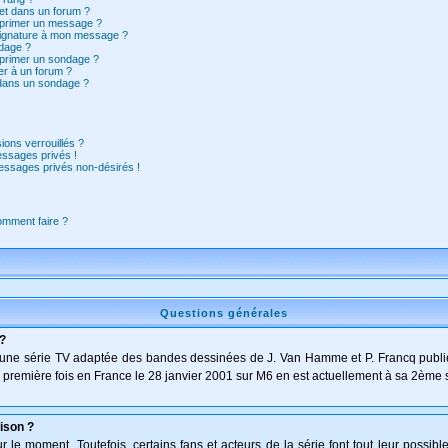
et dans un forum ?
pprimer un message ?
signature à mon message ?
dage ?
pprimer un sondage ?
er à un forum ?
 dans un sondage ?
ions verrouillés ?
ssages privés !
essages privés non-désirés !
comment faire ?
Questions générales
 ?
t d'une série TV adaptée des bandes dessinées de J. Van Hamme et P. Francq publi
 la première fois en France le 28 janvier 2001 sur M6 en est actuellement à sa 2ème 
ison ?
le moment. Toutefois, certains fans et acteurs de la série font tout leur possibl