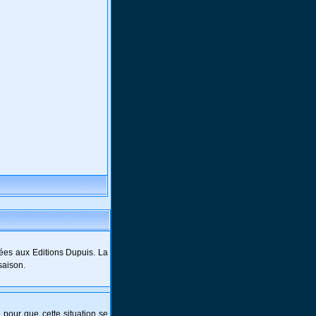
ées aux Editions Dupuis. La
saison.
e pour que cette situation se