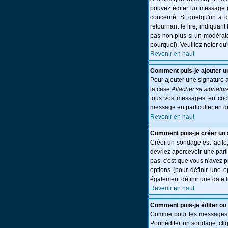
pouvez éditer un message (p
concerné. Si quelqu'un a 
retournant le lire, indiquant
pas non plus si un modérate
pourquoi). Veuillez noter q
Revenir en haut
Comment puis-je ajouter 
Pour ajouter une signature 
la case
Attacher sa signatur
tous vos messages en cocha
message en particulier en d
Revenir en haut
Comment puis-je créer un
Créer un sondage est facile,
devriez apercevoir une part
pas, c'est que vous n'avez 
options (pour définir une 
également définir une date l
Revenir en haut
Comment puis-je éditer ou
Comme pour les messages, l
Pour éditer un sondage, cliq