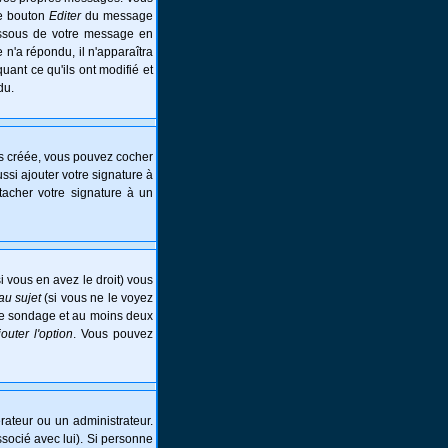
le bouton
Editer
du message
essous de votre message en
e n'a répondu, il n'apparaîtra
ant ce qu'ils ont modifié et
du.
is créée, vous pouvez cocher
si ajouter votre signature à
tacher votre signature à un
i vous en avez le droit) vous
au sujet
(si vous ne le voyez
 le sondage et au moins deux
jouter l'option
. Vous pouvez
ateur ou un administrateur.
ssocié avec lui). Si personne