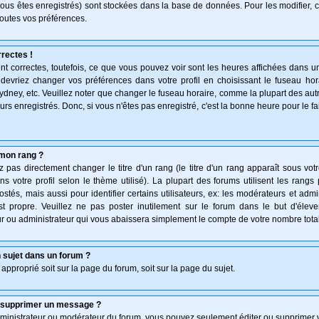
vous êtes enregistrés) sont stockées dans la base de données. Pour les modifier, c
outes vos préférences.
rectes !
t correctes, toutefois, ce que vous pouvez voir sont les heures affichées dans un
s devriez changer vos préférences dans votre profil en choisissant le fuseau hor
ydney, etc. Veuillez noter que changer le fuseau horaire, comme la plupart des au
teurs enregistrés. Donc, si vous n'êtes pas enregistré, c'est la bonne heure pour le f
mon rang ?
pas directement changer le titre d'un rang (le titre d'un rang apparaît sous votr
ns votre profil selon le thème utilisé). La plupart des forums utilisent les rang
és, mais aussi pour identifier certains utilisateurs, ex: les modérateurs et admi
st propre. Veuillez ne pas poster inutilement sur le forum dans le but d'élev
 ou administrateur qui vous abaissera simplement le compte de votre nombre tot
 sujet dans un forum ?
 approprié soit sur la page du forum, soit sur la page du sujet.
u supprimer un message ?
dministrateur ou modérateur du forum, vous pouvez seulement éditer ou supprimer