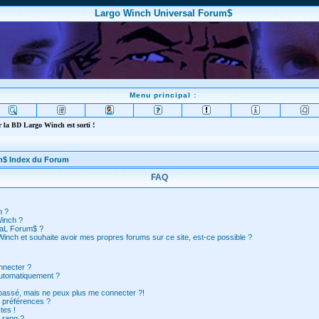
Largo Winch Universal Forum$
Menu principal :
 la BD Largo Winch est sorti !
m$ Index du Forum
FAQ
n ?
Winch ?
saL Forum$ ?
inch et souhaite avoir mes propres forums sur ce site, est-ce possible ?
nnecter ?
automatiquement ?
 passé, mais ne peux plus me connecter ?!
 préférences ?
tes !
 rang ?