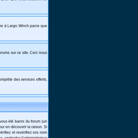
crée à Largo Winch parce que
forums sur ce site. Ceci nous
mplète des services offerts,
-vous été banni du forum (un
ur en découvrir la raison. Si
rifiez et revérifiez vos nom