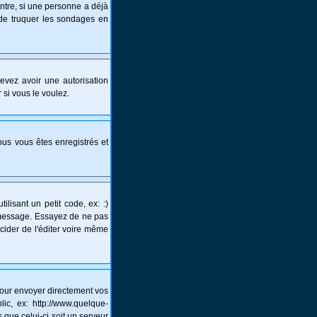
ntre, si une personne a déjà
s de truquer les sondages en
 devez avoir une autorisation
 si vous le voulez.
vous vous êtes enregistrés et
lisant un petit code, ex: :)
un message. Essayez de ne pas
écider de l'éditer voire même
pour envoyer directement vos
c, ex: http://www.quelque-
 que celui-ci soit un serveur