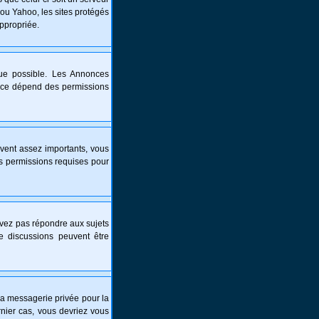
 ou Yahoo, les sites protégés
appropriée.
que possible. Les Annonces
nce dépend des permissions
vent assez importants, vous
es permissions requises pour
ouvez pas répondre aux sujets
e discussions peuvent être
é la messagerie privée pour la
nier cas, vous devriez vous