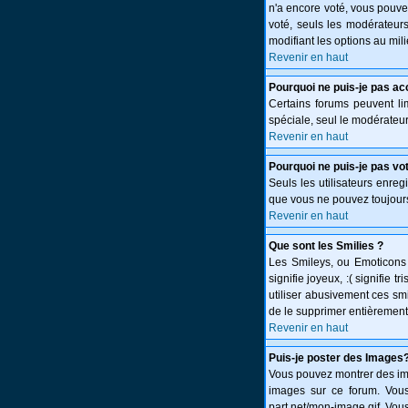
n'a encore voté, vous pouve
voté, seuls les modérateurs
modifiant les options au mi
Revenir en haut
Pourquoi ne puis-je pas ac
Certains forums peuvent limi
spéciale, seul le modérateur
Revenir en haut
Pourquoi ne puis-je pas vo
Seuls les utilisateurs enreg
que vous ne pouvez toujours
Revenir en haut
Que sont les Smilies ?
Les Smileys, ou Emoticons s
signifie joyeux, :( signifie
utiliser abusivement ces smi
de le supprimer entièrement
Revenir en haut
Puis-je poster des Images
Vous pouvez montrer des ima
images sur ce forum. Vous
part.net/mon-image.gif. Vous