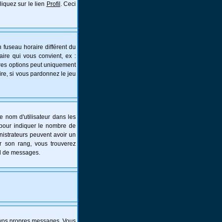
liquez sur le lien
Profil
. Ceci
 fuseau horaire différent du
aire qui vous convient, ex :
tres options peut uniquement
aire, si vous pardonnez le jeu
e nom d'utilisateur dans les
s pour indiquer le nombre de
nistrateurs peuvent avoir un
er son rang, vous trouverez
al de messages.
 vos propres messages. Vous