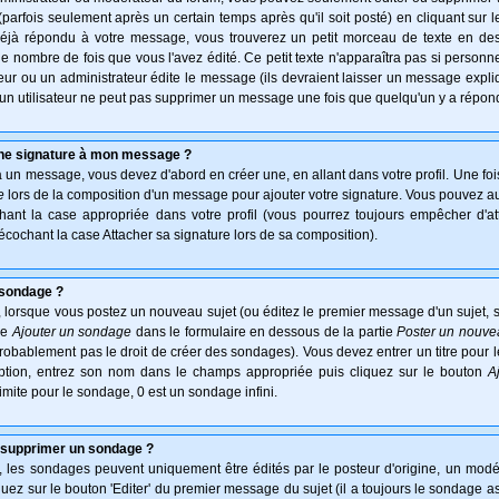
arfois seulement après un certain temps après qu'il soit posté) en cliquant sur 
déjà répondu à votre message, vous trouverez un petit morceau de texte en d
 le nombre de fois que vous l'avez édité. Ce petit texte n'apparaîtra pas si personn
ur ou un administrateur édite le message (ils devraient laisser un message expliqu
u'un utilisateur ne peut pas supprimer un message une fois que quelqu'un y a répon
une signature à mon message ?
à un message, vous devez d'abord en créer une, en allant dans votre profil. Une fo
e
lors de la composition d'un message pour ajouter votre signature. Vous pouvez aus
nt la case appropriée dans votre profil (vous pourrez toujours empêcher d'at
écochant la case Attacher sa signature lors de sa composition).
 sondage ?
 lorsque vous postez un nouveau sujet (ou éditez le premier message d'un sujet, s
ie
Ajouter un sondage
dans le formulaire en dessous de la partie
Poster un nouve
probablement pas le droit de créer des sondages). Vous devez entrer un titre pour
option, entrez son nom dans le champs appropriée puis cliquez sur le bouton
A
imite pour le sondage, 0 est un sondage infini.
 supprimer un sondage ?
es sondages peuvent uniquement être édités par le posteur d'origine, un modér
uez sur le bouton 'Editer' du premier message du sujet (il a toujours le sondage a