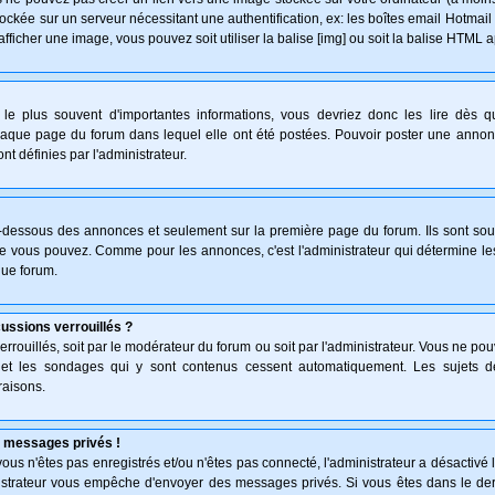
ockée sur un serveur nécessitant une authentification, ex: les boîtes email Hotmail
afficher une image, vous pouvez soit utiliser la balise [img] ou soit la balise HTML 
le plus souvent d'importantes informations, vous devriez donc les lire dès 
haque page du forum dans lequel elle ont été postées. Pouvoir poster une anno
nt définies par l'administrateur.
n-dessous des annonces et seulement sur la première page du forum. Ils sont sou
ue vous pouvez. Comme pour les annonces, c'est l'administrateur qui détermine l
que forum.
cussions verrouillés ?
verrouillés, soit par le modérateur du forum ou soit par l'administrateur. Vous ne p
s et les sondages qui y sont contenus cessent automatiquement. Les sujets d
raisons.
 messages privés !
: vous n'êtes pas enregistrés et/ou n'êtes pas connecté, l'administrateur a désactiv
inistrateur vous empêche d'envoyer des messages privés. Si vous êtes dans le der