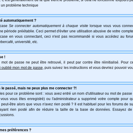
e. C'est généralement de là que vient le problème, si cela ne fonctionne toujours pa
ait un problème technique
té automatiquement ?
 case
Se connecter automatiquement à chaque visite
lorsque vous vous connec
 période préétablie. Ceci permet d'éviter une utilisation abusive de votre compte
 case en vous connectant, ceci n'est pas recommandé si vous accédez au forum
ybercafé, université, etc.
se !
mot de passe ne peut être retrouvé, il peut par contre être réinitialisé. Pour ce
ai oublié mon mot de passe
, puis suivez les instructions et vous devriez pouvoir v
 le passé, mais ne peux plus me connecter ?!
es pour ce problème sont : vous avez entré un nom d'utilisateur ou mot de passe in
vous vous êtes enregistré) ou l'administrateur a supprimé votre compte pour q
, peut-être alors que vous n'avez rien posté ? Il est habituel pour les forums de 
'ayant rien posté afin de réduire la taille de la base de données. Essayez de
cussions.
mes préférences ?