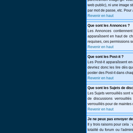
web public), ni une image st
par mot de passe, etc. Pour 
Revenir en haut
Que sont les Annonces ?
Les Annonces contiennent 
apparaîssent en haut de c
requises, ces permissions so
Revenir en haut
Que sont les Post-it ?
Les Post-it apparaîssent e
devriez donc les lire dès q
poster des Post-it dans cha
Revenir en haut
Que sont les Sujets de dis
Les Sujets verrouillés sont 
de discussions verrouillé
verrouillés pour de maintes 
Revenir en haut
Je ne peux pas envoyer de
Il y trois raisons pour cela 
totalité du forum ou l'adm