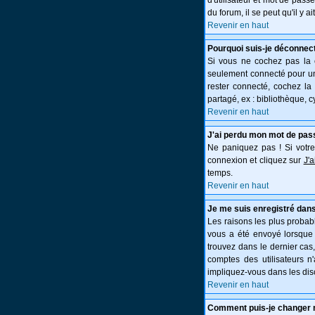
d'utilisateur et mot de pass
du forum, il se peut qu'il y 
Revenir en haut
Pourquoi suis-je déconnec
Si vous ne cochez pas la
seulement connecté pour une
rester connecté, cochez la
partagé, ex : bibliothèque, c
Revenir en haut
J'ai perdu mon mot de pas
Ne paniquez pas ! Si votre 
connexion et cliquez sur
J'
temps.
Revenir en haut
Je me suis enregistré dans
Les raisons les plus probabl
vous a été envoyé lorsque 
trouvez dans le dernier cas
comptes des utilisateurs n
impliquez-vous dans les dis
Revenir en haut
Comment puis-je changer 