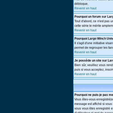
débloque.
Revenir en haut
Pourquoi un forum sur Lar
Tout d'abord, ce n'est pas 
cette série le mérite amplem
Revenir en haut
Pourquoi Largo Winch Uni
Il s'agit d'une initiative v
permet de regrouper les fans 
Revenir en haut
Je possède un site sur Lar
Bien sûr, veuillez vous ren
puis si vous acceptez, inscri
Revenir en haut
Pourquoi ne puis-je pas m
Vous êtes-vous enregistré(e
message est affiché si vous 
vous vous êtes enregistré e