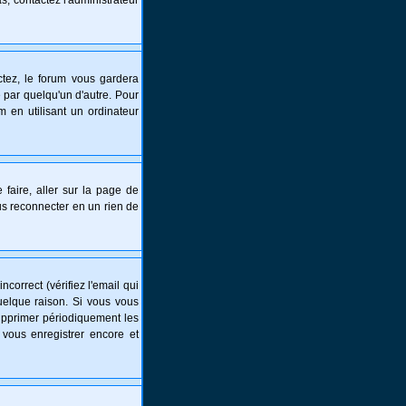
s, contactez l'administrateur
tez, le forum vous gardera
 par quelqu'un d'autre. Pour
 en utilisant un ordinateur
 faire, aller sur la page de
ous reconnecter en un rien de
correct (vérifiez l'email qui
uelque raison. Si vous vous
supprimer périodiquement les
 vous enregistrer encore et