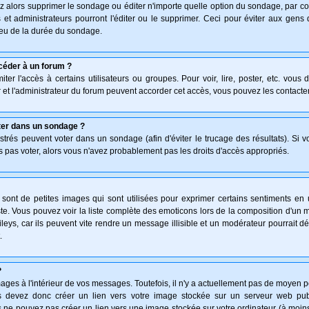
z alors supprimer le sondage ou éditer n'importe quelle option du sondage, par co
 et administrateurs pourront l'éditer ou le supprimer. Ceci pour éviter aux gen
lieu de la durée du sondage.
céder à un forum ?
ter l'accès à certains utilisateurs ou groupes. Pour voir, lire, poster, etc. vous
 et l'administrateur du forum peuvent accorder cet accès, vous pouvez les contacter
ter dans un sondage ?
istrés peuvent voter dans un sondage (afin d'éviter le trucage des résultats). Si 
 pas voter, alors vous n'avez probablement pas les droits d'accès appropriés.
ont de petites images qui sont utilisées pour exprimer certains sentiments en uti
 triste. Vous pouvez voir la liste complète des emoticons lors de la composition d'
leys, car ils peuvent vite rendre un message illisible et un modérateur pourrait d
.
?
ges à l'intérieur de vos messages. Toutefois, il n'y a actuellement pas de moyen 
 devez donc créer un lien vers votre image stockée sur un serveur web publi
 ne pouvez pas créer un lien vers une image stockée sur votre ordinateur (à moins