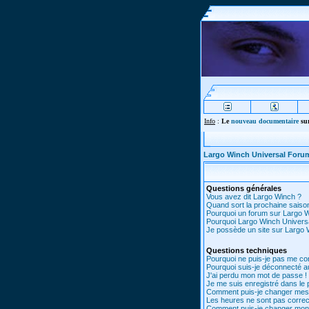
Info
:
Le
nouveau documentaire
sur
Largo Winch Universal Foru
Questions générales
Vous avez dit Largo Winch ?
Quand sort la prochaine saiso
Pourquoi un forum sur Largo 
Pourquoi Largo Winch Univer
Je possède un site sur Largo W
Questions techniques
Pourquoi ne puis-je pas me co
Pourquoi suis-je déconnecté 
J'ai perdu mon mot de passe !
Je me suis enregistré dans le
Comment puis-je changer mes
Les heures ne sont pas correc
Comment puis-je changer mon