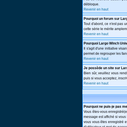
débloque.
Revenir en haut
Pourquoi un forum sur Lar
Tout d'abord, ce n'est pas 
cette série le mérite amplem
Revenir en haut
Pourquoi Largo Winch Uni
Il s'agit d'une initiative v
permet de regrouper les fans 
Revenir en haut
Je possède un site sur Lar
Bien sûr, veuillez vous ren
puis si vous acceptez, inscri
Revenir en haut
Pourquoi ne puis-je pas m
Vous êtes-vous enregistré(e
message est affiché si vous 
vous vous êtes enregistré e