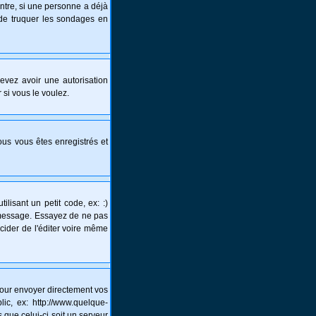
ntre, si une personne a déjà
s de truquer les sondages en
 devez avoir une autorisation
 si vous le voulez.
vous vous êtes enregistrés et
lisant un petit code, ex: :)
un message. Essayez de ne pas
écider de l'éditer voire même
pour envoyer directement vos
c, ex: http://www.quelque-
 que celui-ci soit un serveur