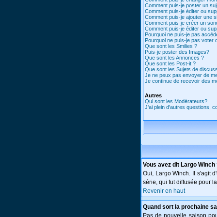
Comment puis-je poster un suj
Comment puis-je éditer ou su
Comment puis-je ajouter une 
Comment puis-je créer un son
Comment puis-je éditer ou su
Pourquoi ne puis-je pas accéd
Pourquoi ne puis-je pas voter
Que sont les Smilies ?
Puis-je poster des Images?
Que sont les Annonces ?
Que sont les Post-it ?
Que sont les Sujets de discuss
Je ne peux pas envoyer de me
Je continue de recevoir des m
Autres
Qui sont les Modérateurs?
J'ai plein d'autres questions, 
Vous avez dit Largo Winch
Oui, Largo Winch. Il s'agi
série, qui fut diffusée pour
Revenir en haut
Quand sort la prochaine sa
Pas de nouvelle saison pour 