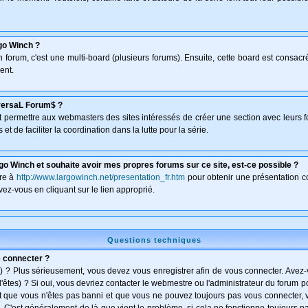
go Winch ?
un forum, c'est une multi-board (plusieurs forums). Ensuite, cette board est consa
ent.
versaL Forum$ ?
isant permettre aux webmasters des sites intéressés de créer une section avec leurs 
et de faciliter la coordination dans la lutte pour la série.
go Winch et souhaite avoir mes propres forums sur ce site, est-ce possible ?
dre à
http://www.largowinch.net/presentation_fr.htm
pour obtenir une présentation co
vez-vous en cliquant sur le lien approprié.
Questions techniques
e connecter ?
) ? Plus sérieusement, vous devez vous enregistrer afin de vous connecter. Avez
l'êtes) ? Si oui, vous devriez contacter le webmestre ou l'administrateur du forum po
t que vous n'êtes pas banni et que vous ne pouvez toujours pas vous connecter, vé