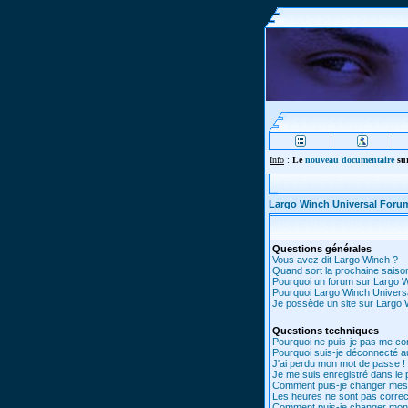
Info
:
Le
nouveau documentaire
sur
Largo Winch Universal Foru
Questions générales
Vous avez dit Largo Winch ?
Quand sort la prochaine saiso
Pourquoi un forum sur Largo 
Pourquoi Largo Winch Univer
Je possède un site sur Largo W
Questions techniques
Pourquoi ne puis-je pas me co
Pourquoi suis-je déconnecté 
J'ai perdu mon mot de passe !
Je me suis enregistré dans le
Comment puis-je changer mes
Les heures ne sont pas correc
Comment puis-je changer mon