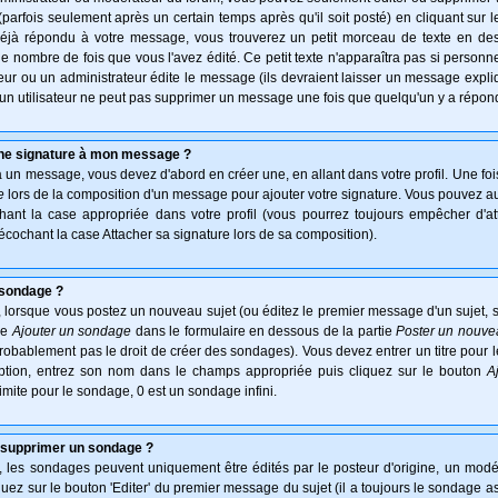
arfois seulement après un certain temps après qu'il soit posté) en cliquant sur 
déjà répondu à votre message, vous trouverez un petit morceau de texte en d
 le nombre de fois que vous l'avez édité. Ce petit texte n'apparaîtra pas si personn
ur ou un administrateur édite le message (ils devraient laisser un message expliqu
u'un utilisateur ne peut pas supprimer un message une fois que quelqu'un y a répon
une signature à mon message ?
à un message, vous devez d'abord en créer une, en allant dans votre profil. Une fo
e
lors de la composition d'un message pour ajouter votre signature. Vous pouvez aus
nt la case appropriée dans votre profil (vous pourrez toujours empêcher d'at
écochant la case Attacher sa signature lors de sa composition).
 sondage ?
 lorsque vous postez un nouveau sujet (ou éditez le premier message d'un sujet, s
ie
Ajouter un sondage
dans le formulaire en dessous de la partie
Poster un nouve
probablement pas le droit de créer des sondages). Vous devez entrer un titre pour
option, entrez son nom dans le champs appropriée puis cliquez sur le bouton
A
imite pour le sondage, 0 est un sondage infini.
 supprimer un sondage ?
es sondages peuvent uniquement être édités par le posteur d'origine, un modér
uez sur le bouton 'Editer' du premier message du sujet (il a toujours le sondage a