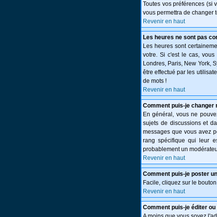
Toutes vos préférences (si 
vous permettra de changer t
Revenir en haut
Les heures ne sont pas cor
Les heures sont certainemen
votre. Si c'est le cas, vou
Londres, Paris, New York, S
être effectué par les utilisa
de mots !
Revenir en haut
Comment puis-je changer 
En général, vous ne pouvez 
sujets de discussions et da
messages que vous avez post
rang spécifique qui leur e
probablement un modérateur
Revenir en haut
Comment puis-je poster un
Facile, cliquez sur le bouton
Revenir en haut
Comment puis-je éditer o
A moins que vous soyez l'a