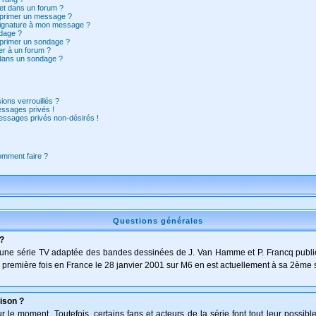
et dans un forum ?
pprimer un message ?
signature à mon message ?
dage ?
pprimer un sondage ?
er à un forum ?
 dans un sondage ?
ions verrouillés ?
ssages privés !
essages privés non-désirés !
comment faire ?
Questions générales
 ?
t d'une série TV adaptée des bandes dessinées de J. Van Hamme et P. Francq publi
 la première fois en France le 28 janvier 2001 sur M6 en est actuellement à sa 2ème 
ison ?
le moment. Toutefois, certains fans et acteurs de la série font tout leur possibl