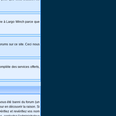
crée à Largo Winch parce que
forums sur ce site. Ceci nous
mplète des services offerts,
-vous été banni du forum (un
ur en découvrir la raison. Si
rifiez et revérifiez vos nom