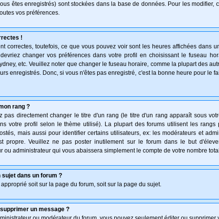
vous êtes enregistrés) sont stockées dans la base de données. Pour les modifier, c
outes vos préférences.
rectes !
t correctes, toutefois, ce que vous pouvez voir sont les heures affichées dans un
s devriez changer vos préférences dans votre profil en choisissant le fuseau hor
ydney, etc. Veuillez noter que changer le fuseau horaire, comme la plupart des au
teurs enregistrés. Donc, si vous n'êtes pas enregistré, c'est la bonne heure pour le f
mon rang ?
pas directement changer le titre d'un rang (le titre d'un rang apparaît sous votr
ns votre profil selon le thème utilisé). La plupart des forums utilisent les rang
és, mais aussi pour identifier certains utilisateurs, ex: les modérateurs et admi
st propre. Veuillez ne pas poster inutilement sur le forum dans le but d'élev
 ou administrateur qui vous abaissera simplement le compte de votre nombre tot
 sujet dans un forum ?
 approprié soit sur la page du forum, soit sur la page du sujet.
u supprimer un message ?
dministrateur ou modérateur du forum, vous pouvez seulement éditer ou supprimer