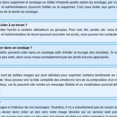
z alors supprimer le sondage ou éditer n'importe quelle option du sondage, par co
 et administrateurs pourront l'éditer ou le supprimer. Ceci pour éviter aux gen
lieu de la durée du sondage.
céder à un forum ?
ter l'accès à certains utilisateurs ou groupes. Pour voir, lire, poster, etc. vous
 et l'administrateur du forum peuvent accorder cet accès, vous pouvez les contacter
ter dans un sondage ?
istrés peuvent voter dans un sondage (afin d'éviter le trucage des résultats). Si 
 pas voter, alors vous n'avez probablement pas les droits d'accès appropriés.
ont de petites images qui sont utilisées pour exprimer certains sentiments en uti
 triste. Vous pouvez voir la liste complète des emoticons lors de la composition d'
leys, car ils peuvent vite rendre un message illisible et un modérateur pourrait d
.
?
ges à l'intérieur de vos messages. Toutefois, il n'y a actuellement pas de moyen 
 devez donc créer un lien vers votre image stockée sur un serveur web publi
 ne pouvez pas créer un lien vers une image stockée sur votre ordinateur (à moins