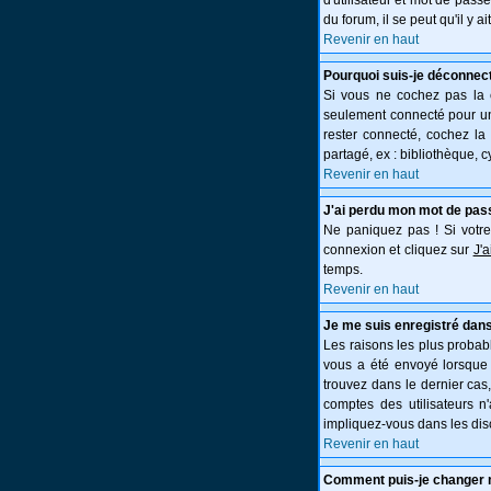
d'utilisateur et mot de pass
du forum, il se peut qu'il y 
Revenir en haut
Pourquoi suis-je déconnec
Si vous ne cochez pas la
seulement connecté pour une
rester connecté, cochez la
partagé, ex : bibliothèque, c
Revenir en haut
J'ai perdu mon mot de pas
Ne paniquez pas ! Si votre 
connexion et cliquez sur
J'
temps.
Revenir en haut
Je me suis enregistré dans
Les raisons les plus probabl
vous a été envoyé lorsque 
trouvez dans le dernier cas
comptes des utilisateurs n
impliquez-vous dans les dis
Revenir en haut
Comment puis-je changer 