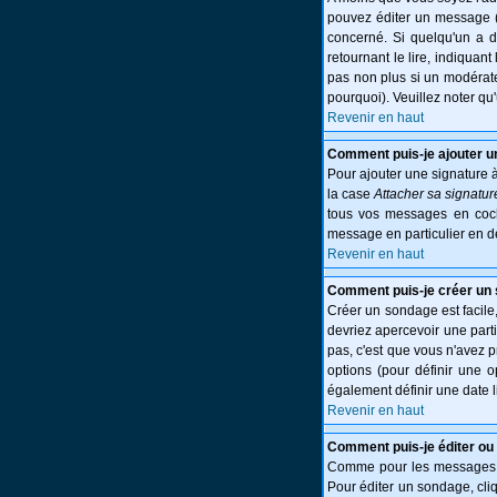
pouvez éditer un message (p
concerné. Si quelqu'un a 
retournant le lire, indiquant
pas non plus si un modérate
pourquoi). Veuillez noter q
Revenir en haut
Comment puis-je ajouter 
Pour ajouter une signature 
la case
Attacher sa signatur
tous vos messages en cocha
message en particulier en d
Revenir en haut
Comment puis-je créer un
Créer un sondage est facile,
devriez apercevoir une part
pas, c'est que vous n'avez 
options (pour définir une 
également définir une date l
Revenir en haut
Comment puis-je éditer ou
Comme pour les messages, l
Pour éditer un sondage, cliq