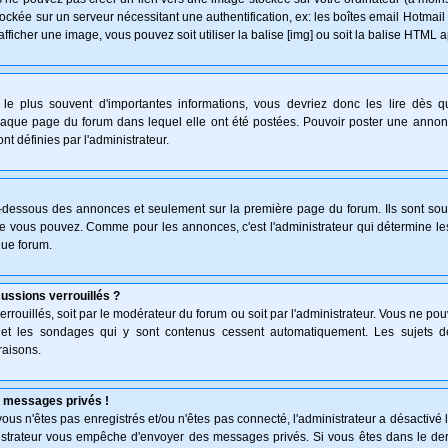
ockée sur un serveur nécessitant une authentification, ex: les boîtes email Hotmail
afficher une image, vous pouvez soit utiliser la balise [img] ou soit la balise HTML 
le plus souvent d'importantes informations, vous devriez donc les lire dès 
haque page du forum dans lequel elle ont été postées. Pouvoir poster une anno
nt définies par l'administrateur.
n-dessous des annonces et seulement sur la première page du forum. Ils sont sou
ue vous pouvez. Comme pour les annonces, c'est l'administrateur qui détermine l
que forum.
cussions verrouillés ?
verrouillés, soit par le modérateur du forum ou soit par l'administrateur. Vous ne p
s et les sondages qui y sont contenus cessent automatiquement. Les sujets d
raisons.
 messages privés !
: vous n'êtes pas enregistrés et/ou n'êtes pas connecté, l'administrateur a désactiv
inistrateur vous empêche d'envoyer des messages privés. Si vous êtes dans le der