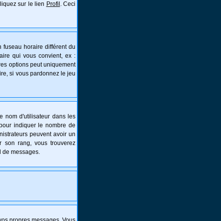
liquez sur le lien
Profil
. Ceci
 fuseau horaire différent du
aire qui vous convient, ex :
tres options peut uniquement
aire, si vous pardonnez le jeu
e nom d'utilisateur dans les
s pour indiquer le nombre de
nistrateurs peuvent avoir un
er son rang, vous trouverez
al de messages.
 vos propres messages. Vous