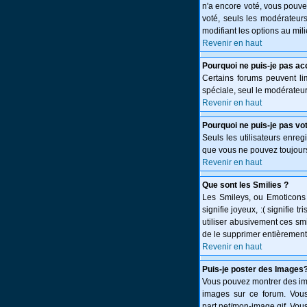
n'a encore voté, vous pouve
voté, seuls les modérateurs
modifiant les options au mi
Revenir en haut
Pourquoi ne puis-je pas ac
Certains forums peuvent limi
spéciale, seul le modérateur
Revenir en haut
Pourquoi ne puis-je pas vo
Seuls les utilisateurs enreg
que vous ne pouvez toujours
Revenir en haut
Que sont les Smilies ?
Les Smileys, ou Emoticons s
signifie joyeux, :( signifie
utiliser abusivement ces smi
de le supprimer entièrement
Revenir en haut
Puis-je poster des Images
Vous pouvez montrer des ima
images sur ce forum. Vous
part.net/mon-image.gif. Vous