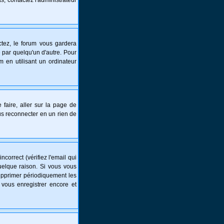
s, contactez l'administrateur
tez, le forum vous gardera
 par quelqu'un d'autre. Pour
 en utilisant un ordinateur
 faire, aller sur la page de
ous reconnecter en un rien de
correct (vérifiez l'email qui
uelque raison. Si vous vous
supprimer périodiquement les
 vous enregistrer encore et