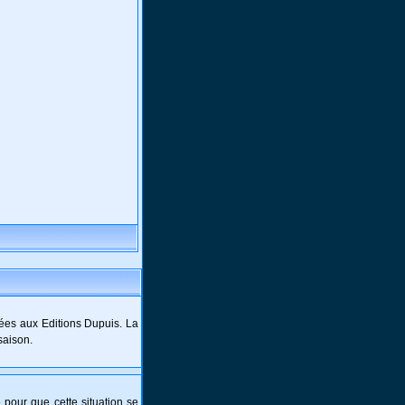
ées aux Editions Dupuis. La
saison.
e pour que cette situation se