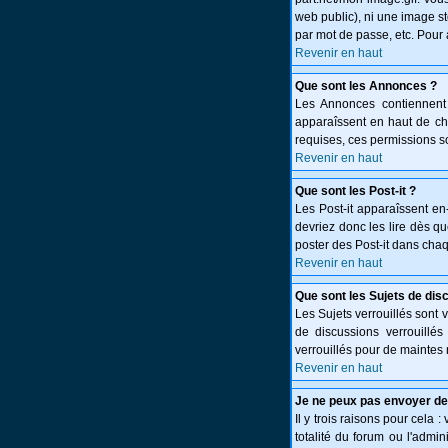
web public), ni une image st
par mot de passe, etc. Pour 
Revenir en haut
Que sont les Annonces ?
Les Annonces contiennent 
apparaîssent en haut de c
requises, ces permissions so
Revenir en haut
Que sont les Post-it ?
Les Post-it apparaîssent e
devriez donc les lire dès q
poster des Post-it dans cha
Revenir en haut
Que sont les Sujets de dis
Les Sujets verrouillés sont 
de discussions verrouillé
verrouillés pour de maintes 
Revenir en haut
Je ne peux pas envoyer de
Il y trois raisons pour cela 
totalité du forum ou l'adm