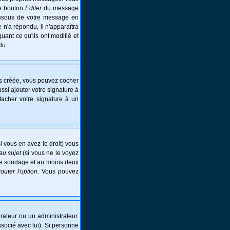
le bouton
Editer
du message
essous de votre message en
e n'a répondu, il n'apparaîtra
ant ce qu'ils ont modifié et
du.
is créée, vous pouvez cocher
si ajouter votre signature à
tacher votre signature à un
i vous en avez le droit) vous
au sujet
(si vous ne le voyez
 le sondage et au moins deux
jouter l'option
. Vous pouvez
ateur ou un administrateur.
ssocié avec lui). Si personne