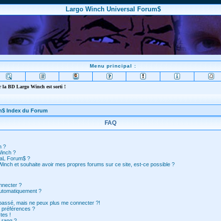
Largo Winch Universal Forum$
Menu principal :
 la BD Largo Winch est sorti !
m$ Index du Forum
FAQ
n ?
Winch ?
saL Forum$ ?
inch et souhaite avoir mes propres forums sur ce site, est-ce possible ?
nnecter ?
automatiquement ?
 passé, mais ne peux plus me connecter ?!
 préférences ?
tes !
 rang ?