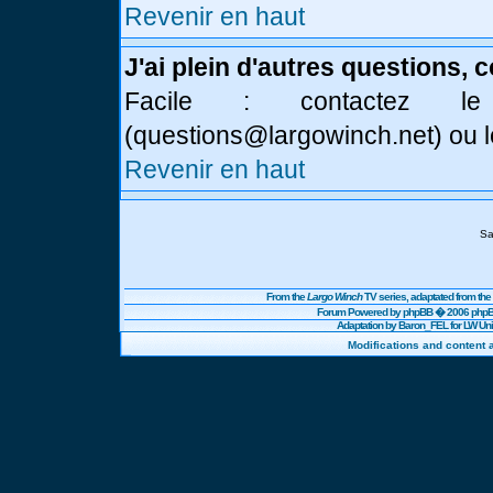
Revenir en haut
J'ai plein d'autres questions, 
Facile : contactez l
(
questions@largowinch.net
) ou 
Revenir en haut
Sa
From the
Largo Winch
TV series, adaptated from t
Forum Powered by
phpBB
� 2006 phpBB
Adaptation by Baron_FEL for LW U
Modifications and content