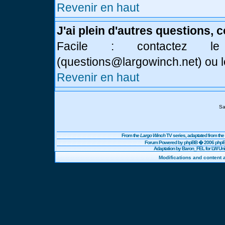
Revenir en haut
J'ai plein d'autres questions, 
Facile : contactez l
(
questions@largowinch.net
) ou 
Revenir en haut
Sa
From the
Largo Winch
TV series, adaptated from t
Forum Powered by
phpBB
� 2006 phpBB
Adaptation by Baron_FEL for LW U
Modifications and content