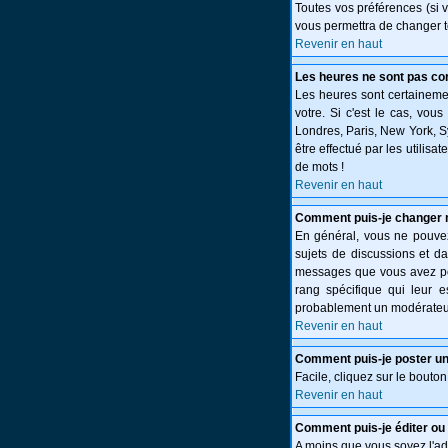
Toutes vos préférences (si 
vous permettra de changer t
Revenir en haut
Les heures ne sont pas cor
Les heures sont certainemen
votre. Si c'est le cas, vou
Londres, Paris, New York, S
être effectué par les utilisa
de mots !
Revenir en haut
Comment puis-je changer 
En général, vous ne pouvez 
sujets de discussions et da
messages que vous avez post
rang spécifique qui leur e
probablement un modérateur
Revenir en haut
Comment puis-je poster un
Facile, cliquez sur le bouton
Revenir en haut
Comment puis-je éditer o
A moins que vous soyez l'a