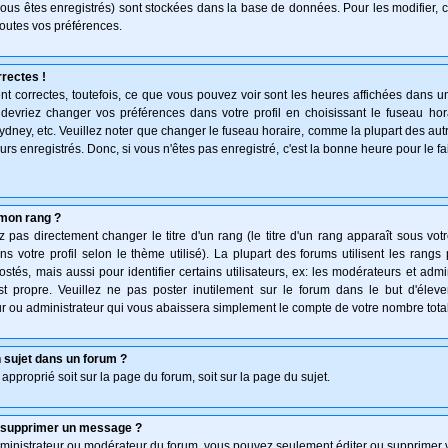
vous êtes enregistrés) sont stockées dans la base de données. Pour les modifier, c
outes vos préférences.
rectes !
t correctes, toutefois, ce que vous pouvez voir sont les heures affichées dans un
s devriez changer vos préférences dans votre profil en choisissant le fuseau hor
ydney, etc. Veuillez noter que changer le fuseau horaire, comme la plupart des au
teurs enregistrés. Donc, si vous n'êtes pas enregistré, c'est la bonne heure pour le f
mon rang ?
pas directement changer le titre d'un rang (le titre d'un rang apparaît sous votr
ns votre profil selon le thème utilisé). La plupart des forums utilisent les rang
és, mais aussi pour identifier certains utilisateurs, ex: les modérateurs et admi
st propre. Veuillez ne pas poster inutilement sur le forum dans le but d'élev
 ou administrateur qui vous abaissera simplement le compte de votre nombre tot
 sujet dans un forum ?
 approprié soit sur la page du forum, soit sur la page du sujet.
u supprimer un message ?
dministrateur ou modérateur du forum, vous pouvez seulement éditer ou supprimer