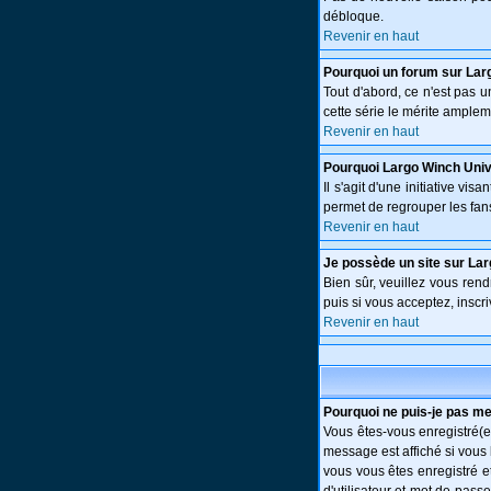
débloque.
Revenir en haut
Pourquoi un forum sur Lar
Tout d'abord, ce n'est pas 
cette série le mérite amplem
Revenir en haut
Pourquoi Largo Winch Uni
Il s'agit d'une initiative v
permet de regrouper les fans 
Revenir en haut
Je possède un site sur Lar
Bien sûr, veuillez vous ren
puis si vous acceptez, inscri
Revenir en haut
Pourquoi ne puis-je pas m
Vous êtes-vous enregistré(e
message est affiché si vous 
vous vous êtes enregistré e