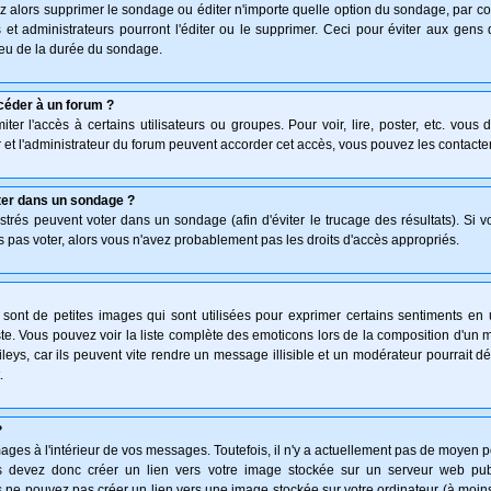
z alors supprimer le sondage ou éditer n'importe quelle option du sondage, par co
 et administrateurs pourront l'éditer ou le supprimer. Ceci pour éviter aux gen
lieu de la durée du sondage.
céder à un forum ?
ter l'accès à certains utilisateurs ou groupes. Pour voir, lire, poster, etc. vous
 et l'administrateur du forum peuvent accorder cet accès, vous pouvez les contacter
ter dans un sondage ?
istrés peuvent voter dans un sondage (afin d'éviter le trucage des résultats). Si 
 pas voter, alors vous n'avez probablement pas les droits d'accès appropriés.
ont de petites images qui sont utilisées pour exprimer certains sentiments en uti
 triste. Vous pouvez voir la liste complète des emoticons lors de la composition d'
leys, car ils peuvent vite rendre un message illisible et un modérateur pourrait d
.
?
ges à l'intérieur de vos messages. Toutefois, il n'y a actuellement pas de moyen 
 devez donc créer un lien vers votre image stockée sur un serveur web publi
 ne pouvez pas créer un lien vers une image stockée sur votre ordinateur (à moins