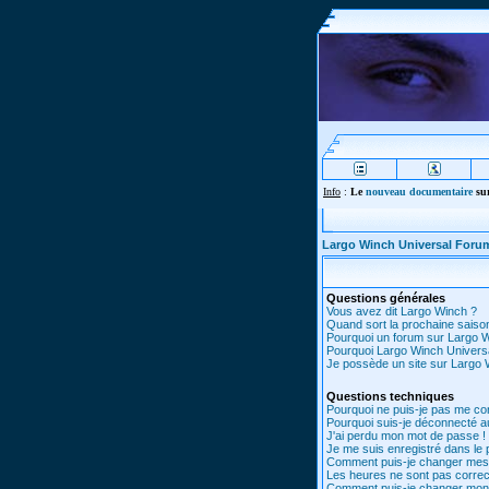
Info
:
Le
nouveau documentaire
sur
Largo Winch Universal Foru
Questions générales
Vous avez dit Largo Winch ?
Quand sort la prochaine saiso
Pourquoi un forum sur Largo 
Pourquoi Largo Winch Univer
Je possède un site sur Largo W
Questions techniques
Pourquoi ne puis-je pas me co
Pourquoi suis-je déconnecté 
J'ai perdu mon mot de passe !
Je me suis enregistré dans le
Comment puis-je changer mes
Les heures ne sont pas correc
Comment puis-je changer mon