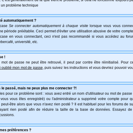
e. C'est généralement de là que vient le problème, si cela ne fonctionne toujours pa
ait un problème technique
té automatiquement ?
 case
Se connecter automatiquement à chaque visite
lorsque vous vous connec
 période préétablie. Ceci permet d'éviter une utilisation abusive de votre compte
 case en vous connectant, ceci n'est pas recommandé si vous accédez au forum
ybercafé, université, etc.
se !
mot de passe ne peut être retrouvé, il peut par contre être réinitialisé. Pour ce
ai oublié mon mot de passe
, puis suivez les instructions et vous devriez pouvoir v
 le passé, mais ne peux plus me connecter ?!
es pour ce problème sont : vous avez entré un nom d'utilisateur ou mot de passe in
vous vous êtes enregistré) ou l'administrateur a supprimé votre compte pour q
, peut-être alors que vous n'avez rien posté ? Il est habituel pour les forums de 
'ayant rien posté afin de réduire la taille de la base de données. Essayez de
cussions.
mes préférences ?