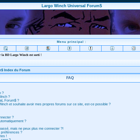
Largo Winch Universal Forum$
Menu principal :
 la BD Largo Winch est sorti !
m$ Index du Forum
FAQ
n ?
Winch ?
saL Forum$ ?
inch et souhaite avoir mes propres forums sur ce site, est-ce possible ?
nnecter ?
automatiquement ?
 passé, mais ne peux plus me connecter ?!
 préférences ?
tes !
 rang ?