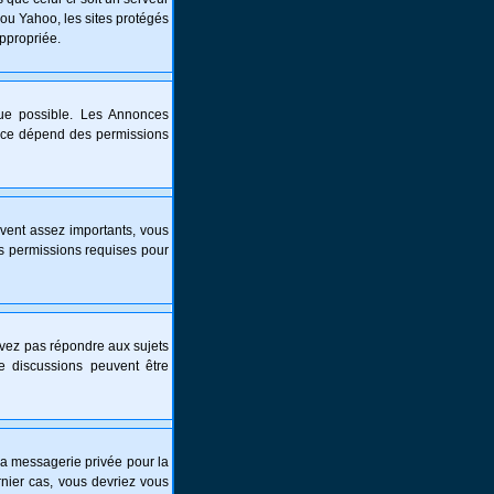
 ou Yahoo, les sites protégés
appropriée.
que possible. Les Annonces
nce dépend des permissions
vent assez importants, vous
es permissions requises pour
ouvez pas répondre aux sujets
e discussions peuvent être
é la messagerie privée pour la
nier cas, vous devriez vous