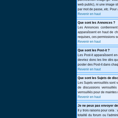
web public), ni une image st
par mot de passe, etc. Pour 
Revenir en haut
Que sont les Annonces ?
Les Annonces contiennent 
apparaîssent en haut de c
requises, ces permissions so
Revenir en haut
Que sont les Post-it ?
Les Post-it apparaîssent e
devriez donc les lire dès q
poster des Post-it dans cha
Revenir en haut
Que sont les Sujets de dis
Les Sujets verrouillés sont 
de discussions verrouillé
verrouillés pour de maintes 
Revenir en haut
Je ne peux pas envoyer de
Il y trois raisons pour cela 
totalité du forum ou l'adm