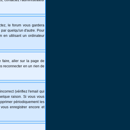
s, contactez l'administrateur
tez, le forum vous gardera
 par quelqu'un d'autre. Pour
 en utilisant un ordinateur
 faire, aller sur la page de
ous reconnecter en un rien de
correct (vérifiez l'email qui
uelque raison. Si vous vous
supprimer périodiquement les
 vous enregistrer encore et