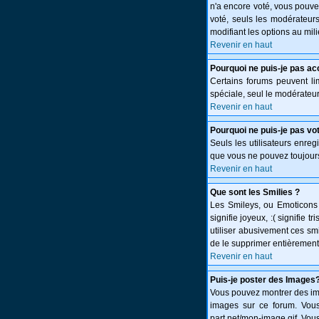
n'a encore voté, vous pouve
voté, seuls les modérateurs
modifiant les options au mi
Revenir en haut
Pourquoi ne puis-je pas ac
Certains forums peuvent limi
spéciale, seul le modérateur
Revenir en haut
Pourquoi ne puis-je pas vo
Seuls les utilisateurs enreg
que vous ne pouvez toujours
Revenir en haut
Que sont les Smilies ?
Les Smileys, ou Emoticons s
signifie joyeux, :( signifie
utiliser abusivement ces smi
de le supprimer entièrement
Revenir en haut
Puis-je poster des Images
Vous pouvez montrer des ima
images sur ce forum. Vous
part.net/mon-image.gif. Vous