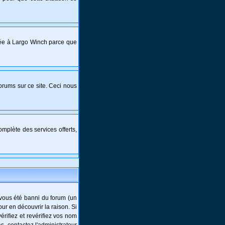
crée à Largo Winch parce que
forums sur ce site. Ceci nous
mplète des services offerts,
-vous été banni du forum (un
ur en découvrir la raison. Si
rifiez et revérifiez vos nom