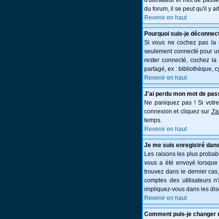
d'utilisateur et mot de pass
du forum, il se peut qu'il y 
Revenir en haut
Pourquoi suis-je déconnec
Si vous ne cochez pas la
seulement connecté pour une
rester connecté, cochez la
partagé, ex : bibliothèque, c
Revenir en haut
J'ai perdu mon mot de pas
Ne paniquez pas ! Si votre 
connexion et cliquez sur
J'
temps.
Revenir en haut
Je me suis enregistré dans
Les raisons les plus probabl
vous a été envoyé lorsque 
trouvez dans le dernier cas
comptes des utilisateurs n
impliquez-vous dans les dis
Revenir en haut
Comment puis-je changer 