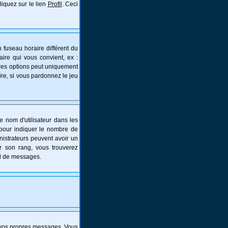
liquez sur le lien
Profil
. Ceci
 fuseau horaire différent du
aire qui vous convient, ex :
tres options peut uniquement
aire, si vous pardonnez le jeu
e nom d'utilisateur dans les
s pour indiquer le nombre de
nistrateurs peuvent avoir un
er son rang, vous trouverez
al de messages.
 vos propres messages. Vous