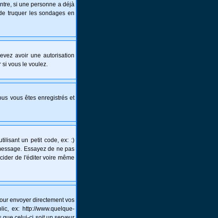
ntre, si une personne a déjà
s de truquer les sondages en
 devez avoir une autorisation
 si vous le voulez.
vous vous êtes enregistrés et
lisant un petit code, ex: :)
un message. Essayez de ne pas
écider de l'éditer voire même
pour envoyer directement vos
c, ex: http://www.quelque-
 que celui-ci soit un serveur