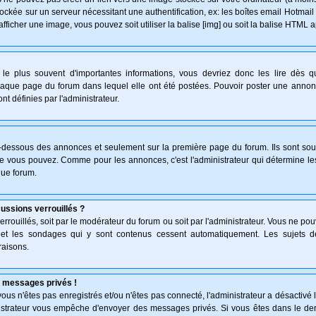
ockée sur un serveur nécessitant une authentification, ex: les boîtes email Hotmail
afficher une image, vous pouvez soit utiliser la balise [img] ou soit la balise HTML 
le plus souvent d'importantes informations, vous devriez donc les lire dès 
haque page du forum dans lequel elle ont été postées. Pouvoir poster une anno
nt définies par l'administrateur.
n-dessous des annonces et seulement sur la première page du forum. Ils sont sou
ue vous pouvez. Comme pour les annonces, c'est l'administrateur qui détermine l
que forum.
cussions verrouillés ?
verrouillés, soit par le modérateur du forum ou soit par l'administrateur. Vous ne p
s et les sondages qui y sont contenus cessent automatiquement. Les sujets d
raisons.
 messages privés !
: vous n'êtes pas enregistrés et/ou n'êtes pas connecté, l'administrateur a désactiv
inistrateur vous empêche d'envoyer des messages privés. Si vous êtes dans le der