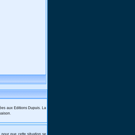
ées aux Editions Dupuis. La
saison.
e pour que cette situation se