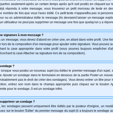
arfois seulement après un certain temps après qu'il soit posté) en cliquant sur 
déjà répondu à votre message, vous trouverez un petit morceau de texte en d
 le nombre de fois que vous l'avez édité. Ce petit texte n'apparaîtra pas si personn
ur ou un administrateur édite le message (ils devraient laisser un message expliqu
u'un utilisateur ne peut pas supprimer un message une fois que quelqu'un y a répon
une signature à mon message ?
à un message, vous devez d'abord en créer une, en allant dans votre profil. Une fo
e
lors de la composition d'un message pour ajouter votre signature. Vous pouvez aus
nt la case appropriée dans votre profil (vous pourrez toujours empêcher d'at
écochant la case Attacher sa signature lors de sa composition).
 sondage ?
 lorsque vous postez un nouveau sujet (ou éditez le premier message d'un sujet, s
ie
Ajouter un sondage
dans le formulaire en dessous de la partie
Poster un nouve
probablement pas le droit de créer des sondages). Vous devez entrer un titre pour
option, entrez son nom dans le champs appropriée puis cliquez sur le bouton
A
imite pour le sondage, 0 est un sondage infini.
 supprimer un sondage ?
es sondages peuvent uniquement être édités par le posteur d'origine, un modér
uez sur le bouton 'Editer' du premier message du sujet (il a toujours le sondage a