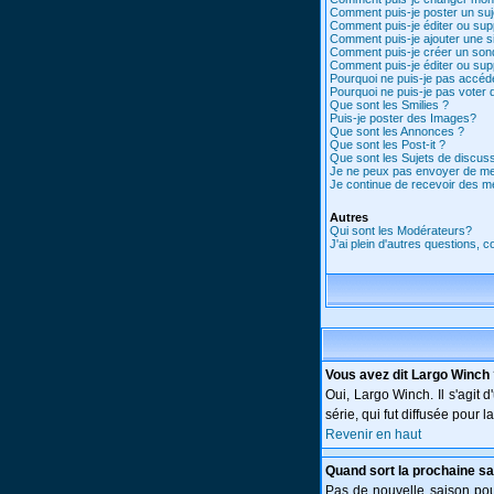
Comment puis-je poster un suj
Comment puis-je éditer ou su
Comment puis-je ajouter une 
Comment puis-je créer un son
Comment puis-je éditer ou su
Pourquoi ne puis-je pas accéd
Pourquoi ne puis-je pas voter
Que sont les Smilies ?
Puis-je poster des Images?
Que sont les Annonces ?
Que sont les Post-it ?
Que sont les Sujets de discuss
Je ne peux pas envoyer de me
Je continue de recevoir des m
Autres
Qui sont les Modérateurs?
J'ai plein d'autres questions, 
Vous avez dit Largo Winch
Oui, Largo Winch. Il s'agi
série, qui fut diffusée pour
Revenir en haut
Quand sort la prochaine sa
Pas de nouvelle saison pour 