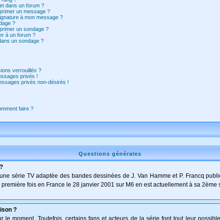
et dans un forum ?
pprimer un message ?
signature à mon message ?
dage ?
pprimer un sondage ?
er à un forum ?
 dans un sondage ?
ions verrouillés ?
ssages privés !
essages privés non-désirés !
comment faire ?
Questions générales
 ?
t d'une série TV adaptée des bandes dessinées de J. Van Hamme et P. Francq publi
 la première fois en France le 28 janvier 2001 sur M6 en est actuellement à sa 2ème 
ison ?
le moment. Toutefois, certains fans et acteurs de la série font tout leur possibl