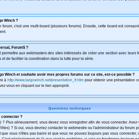
go Winch ?
un forum, c'est une multi-board (plusieurs forums). Ensuite, cette board est consa
ent.
versaL Forum$ ?
isant permettre aux webmasters des sites intéressés de créer une section avec leurs 
et de faciliter la coordination dans la lutte pour la série.
go Winch et souhaite avoir mes propres forums sur ce site, est-ce possible ?
dre à
http://www.largowinch.net/presentation_fr.htm
pour obtenir une présentation co
vez-vous en cliquant sur le lien approprié.
Questions techniques
e connecter ?
) ? Plus sérieusement, vous devez vous enregistrer afin de vous connecter. Avez
l'êtes) ? Si oui, vous devriez contacter le webmestre ou l'administrateur du forum po
t que vous n'êtes pas banni et que vous ne pouvez toujours pas vous connecter, vé