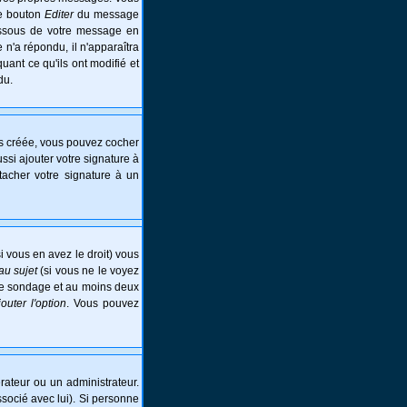
le bouton
Editer
du message
essous de votre message en
e n'a répondu, il n'apparaîtra
ant ce qu'ils ont modifié et
du.
is créée, vous pouvez cocher
si ajouter votre signature à
tacher votre signature à un
i vous en avez le droit) vous
au sujet
(si vous ne le voyez
 le sondage et au moins deux
jouter l'option
. Vous pouvez
ateur ou un administrateur.
ssocié avec lui). Si personne