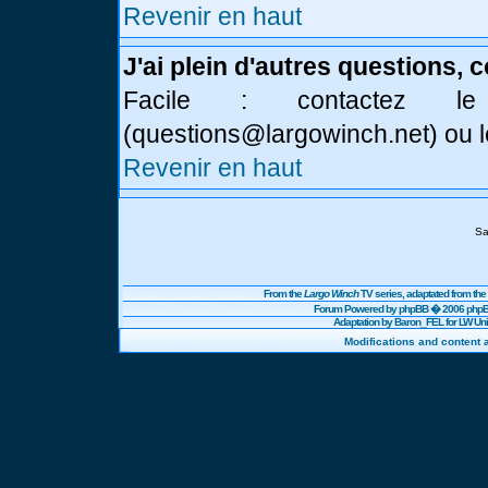
Revenir en haut
J'ai plein d'autres questions, 
Facile : contactez l
(
questions@largowinch.net
) ou 
Revenir en haut
Sa
From the
Largo Winch
TV series, adaptated from t
Forum Powered by
phpBB
� 2006 phpBB
Adaptation by Baron_FEL for LW U
Modifications and content