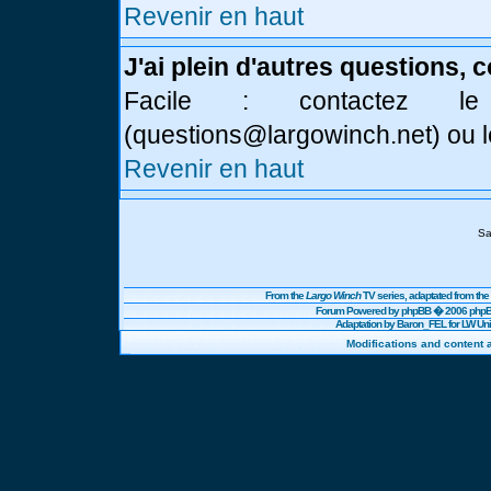
Revenir en haut
J'ai plein d'autres questions, 
Facile : contactez l
(
questions@largowinch.net
) ou 
Revenir en haut
Sa
From the
Largo Winch
TV series, adaptated from t
Forum Powered by
phpBB
� 2006 phpBB
Adaptation by Baron_FEL for LW U
Modifications and content