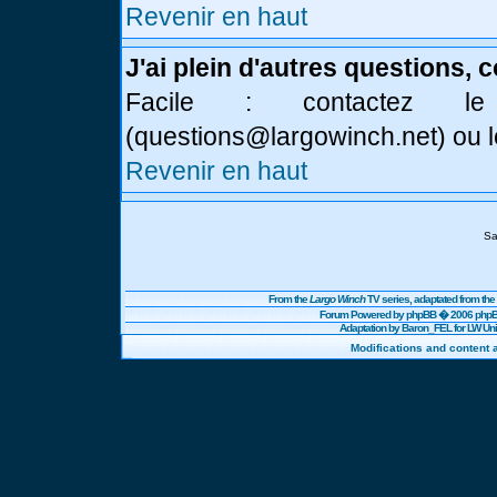
Revenir en haut
J'ai plein d'autres questions, 
Facile : contactez l
(
questions@largowinch.net
) ou 
Revenir en haut
Sa
From the
Largo Winch
TV series, adaptated from t
Forum Powered by
phpBB
� 2006 phpBB
Adaptation by Baron_FEL for LW U
Modifications and content