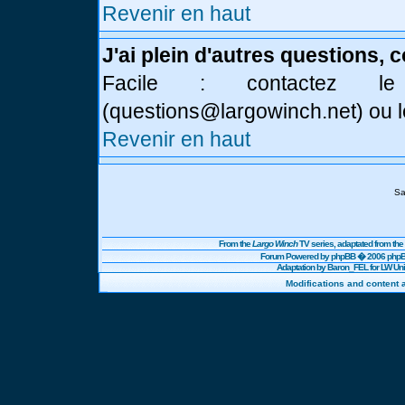
Revenir en haut
J'ai plein d'autres questions, 
Facile : contactez l
(
questions@largowinch.net
) ou 
Revenir en haut
Sa
From the
Largo Winch
TV series, adaptated from t
Forum Powered by
phpBB
� 2006 phpBB
Adaptation by Baron_FEL for LW U
Modifications and content