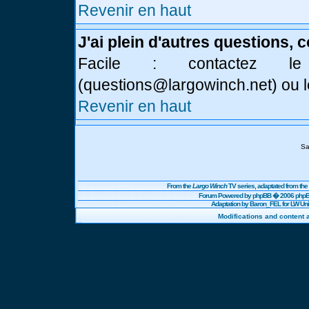
Revenir en haut
J'ai plein d'autres questions, 
Facile : contactez l
(
questions@largowinch.net
) ou 
Revenir en haut
Sa
From the
Largo Winch
TV series, adaptated from t
Forum Powered by
phpBB
� 2006 phpBB
Adaptation by Baron_FEL for LW U
Modifications and content