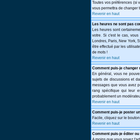
Toutes vos préférences (si 
vous permettra de changer t
Revenir en haut
Les heures ne sont pas cor
Les heures sont certainemen
votre. Si c'est le cas, vou
Londres, Paris, New York, S
être effectué par les utilisa
de mots !
Revenir en haut
Comment puis-je changer 
En général, vous ne pouvez 
sujets de discussions et da
messages que vous avez post
rang spécifique qui leur e
probablement un modérateur
Revenir en haut
Comment puis-je poster un
Facile, cliquez sur le bouton
Revenir en haut
Comment puis-je éditer o
A moins que vous soyez l'a