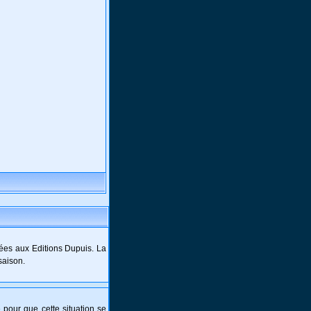
ées aux Editions Dupuis. La
saison.
e pour que cette situation se