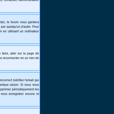
s, contactez l'administrateur
tez, le forum vous gardera
 par quelqu'un d'autre. Pour
 en utilisant un ordinateur
 faire, aller sur la page de
ous reconnecter en un rien de
correct (vérifiez l'email qui
uelque raison. Si vous vous
supprimer périodiquement les
 vous enregistrer encore et