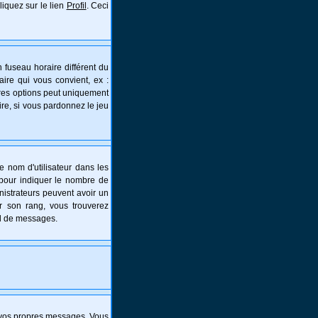
liquez sur le lien
Profil
. Ceci
 fuseau horaire différent du
aire qui vous convient, ex :
tres options peut uniquement
aire, si vous pardonnez le jeu
e nom d'utilisateur dans les
s pour indiquer le nombre de
nistrateurs peuvent avoir un
er son rang, vous trouverez
al de messages.
 vos propres messages. Vous