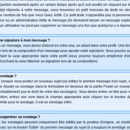
arfois seulement après un certain temps après qu'il soit posté) en cliquant sur 
déjà répondu à votre message, vous trouverez un petit morceau de texte en d
 le nombre de fois que vous l'avez édité. Ce petit texte n'apparaîtra pas si personn
ur ou un administrateur édite le message (ils devraient laisser un message expliqu
u'un utilisateur ne peut pas supprimer un message une fois que quelqu'un y a répon
une signature à mon message ?
à un message, vous devez d'abord en créer une, en allant dans votre profil. Une fo
e
lors de la composition d'un message pour ajouter votre signature. Vous pouvez aus
nt la case appropriée dans votre profil (vous pourrez toujours empêcher d'at
écochant la case Attacher sa signature lors de sa composition).
 sondage ?
 lorsque vous postez un nouveau sujet (ou éditez le premier message d'un sujet, s
ie
Ajouter un sondage
dans le formulaire en dessous de la partie
Poster un nouve
probablement pas le droit de créer des sondages). Vous devez entrer un titre pour
option, entrez son nom dans le champs appropriée puis cliquez sur le bouton
A
imite pour le sondage, 0 est un sondage infini.
 supprimer un sondage ?
es sondages peuvent uniquement être édités par le posteur d'origine, un modér
uez sur le bouton 'Editer' du premier message du sujet (il a toujours le sondage a