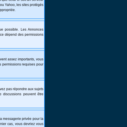
 ou Yahoo, les sites protégés
appropriée.
que possible. Les Annonces
nce dépend des permissions
vent assez importants, vous
es permissions requises pour
ouvez pas répondre aux sujets
e discussions peuvent être
é la messagerie privée pour la
nier cas, vous devriez vous