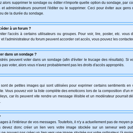
z alors supprimer le sondage ou éditer n'importe quelle option du sondage, par co
 et administrateurs pourront l'éditer ou le supprimer. Ceci pour éviter aux gen
lieu de la durée du sondage.
céder à un forum ?
ter l'accès à certains utilisateurs ou groupes. Pour voir, lire, poster, etc. vous
 et l'administrateur du forum peuvent accorder cet accès, vous pouvez les contacter
ter dans un sondage ?
istrés peuvent voter dans un sondage (afin d'éviter le trucage des résultats). Si 
 pas voter, alors vous n'avez probablement pas les droits d'accès appropriés.
ont de petites images qui sont utilisées pour exprimer certains sentiments en uti
 triste. Vous pouvez voir la liste complète des emoticons lors de la composition d'
leys, car ils peuvent vite rendre un message illisible et un modérateur pourrait d
.
?
ges à l'intérieur de vos messages. Toutefois, il n'y a actuellement pas de moyen 
 devez donc créer un lien vers votre image stockée sur un serveur web publi
 ne pouvez pas créer un lien vers une image stockée sur votre ordinateur (à moins