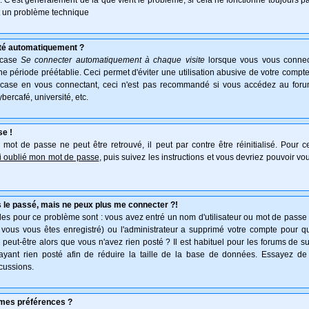
e. C'est généralement de là que vient le problème, si cela ne fonctionne toujours pa
ait un problème technique
té automatiquement ?
 case
Se connecter automatiquement à chaque visite
lorsque vous vous connec
 période préétablie. Ceci permet d'éviter une utilisation abusive de votre compte
 case en vous connectant, ceci n'est pas recommandé si vous accédez au forum
ybercafé, université, etc.
se !
mot de passe ne peut être retrouvé, il peut par contre être réinitialisé. Pour ce
ai oublié mon mot de passe
, puis suivez les instructions et vous devriez pouvoir v
 le passé, mais ne peux plus me connecter ?!
es pour ce problème sont : vous avez entré un nom d'utilisateur ou mot de passe in
vous vous êtes enregistré) ou l'administrateur a supprimé votre compte pour q
, peut-être alors que vous n'avez rien posté ? Il est habituel pour les forums de 
'ayant rien posté afin de réduire la taille de la base de données. Essayez de
cussions.
mes préférences ?