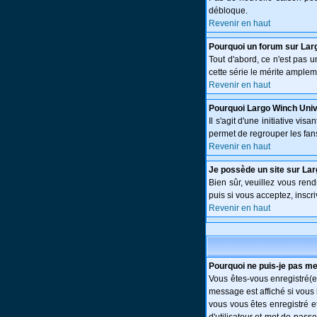
débloque.
Revenir en haut
Pourquoi un forum sur Lar
Tout d'abord, ce n'est pas 
cette série le mérite amplem
Revenir en haut
Pourquoi Largo Winch Uni
Il s'agit d'une initiative v
permet de regrouper les fans 
Revenir en haut
Je possède un site sur Lar
Bien sûr, veuillez vous ren
puis si vous acceptez, inscri
Revenir en haut
Pourquoi ne puis-je pas m
Vous êtes-vous enregistré(e
message est affiché si vous 
vous vous êtes enregistré e