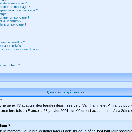
et dans un forum ?
pprimer un message ?
signature à mon message ?
dage ?
pprimer un sondage ?
er à un forum ?
 dans un sondage ?
ions verrouillés ?
ssages privés !
essages privés non-désirés !
comment faire ?
Questions générales
 ?
t d'une série TV adaptée des bandes dessinées de J. Van Hamme et P. Francq publi
 la première fois en France le 28 janvier 2001 sur M6 en est actuellement à sa 2ème 
ison ?
le moment. Toutefois, certains fans et acteurs de la série font tout leur possibl