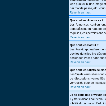
web public), ni une image st
par mot de passe, etc. Pour 
Revenir en haut
Que sont les Annonces ?
Les Annonces contiennent 
apparaîssent en haut de c
requises, ces permissions so
Revenir en haut
Que sont les Post-it ?
Les Post-it apparaîssent e
devriez donc les lire dès q
poster des Post-it dans cha
Revenir en haut
Que sont les Sujets de dis
Les Sujets verrouillés sont 
de discussions verrouillé
verrouillés pour de maintes 
Revenir en haut
Je ne peux pas envoyer de
Il y trois raisons pour cela 
totalité du forum ou l'adm