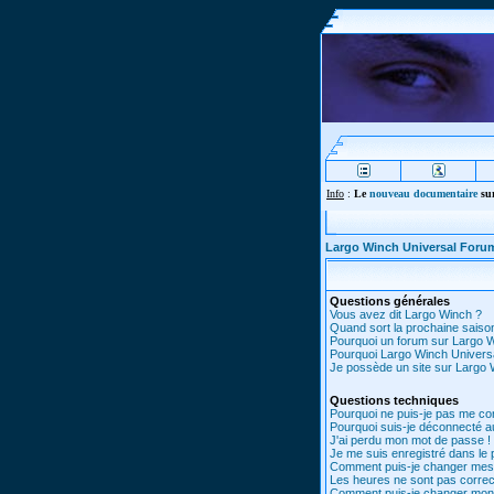
Info
:
Le
nouveau documentaire
sur
Largo Winch Universal Foru
Questions générales
Vous avez dit Largo Winch ?
Quand sort la prochaine saiso
Pourquoi un forum sur Largo 
Pourquoi Largo Winch Univer
Je possède un site sur Largo W
Questions techniques
Pourquoi ne puis-je pas me co
Pourquoi suis-je déconnecté 
J'ai perdu mon mot de passe !
Je me suis enregistré dans le
Comment puis-je changer mes
Les heures ne sont pas correc
Comment puis-je changer mon