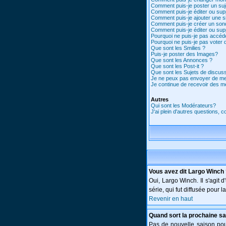
Comment puis-je poster un suj
Comment puis-je éditer ou su
Comment puis-je ajouter une 
Comment puis-je créer un son
Comment puis-je éditer ou su
Pourquoi ne puis-je pas accéd
Pourquoi ne puis-je pas voter
Que sont les Smilies ?
Puis-je poster des Images?
Que sont les Annonces ?
Que sont les Post-it ?
Que sont les Sujets de discuss
Je ne peux pas envoyer de me
Je continue de recevoir des m
Autres
Qui sont les Modérateurs?
J'ai plein d'autres questions, 
Vous avez dit Largo Winch
Oui, Largo Winch. Il s'agi
série, qui fut diffusée pour
Revenir en haut
Quand sort la prochaine sa
Pas de nouvelle saison pour 