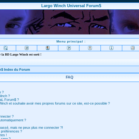
Largo Winch Universal Forum$
Menu principal :
 la BD Largo Winch est sorti !
m$ Index du Forum
FAQ
n ?
Winch ?
saL Forum$ ?
inch et souhaite avoir mes propres forums sur ce site, est-ce possible ?
nnecter ?
automatiquement ?
 passé, mais ne peux plus me connecter ?!
 préférences ?
tes !
 rang ?