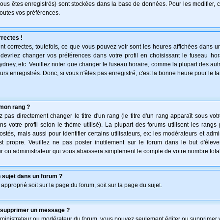
vous êtes enregistrés) sont stockées dans la base de données. Pour les modifier, c
outes vos préférences.
rectes !
t correctes, toutefois, ce que vous pouvez voir sont les heures affichées dans un
s devriez changer vos préférences dans votre profil en choisissant le fuseau hor
ydney, etc. Veuillez noter que changer le fuseau horaire, comme la plupart des au
teurs enregistrés. Donc, si vous n'êtes pas enregistré, c'est la bonne heure pour le f
mon rang ?
pas directement changer le titre d'un rang (le titre d'un rang apparaît sous votr
ns votre profil selon le thème utilisé). La plupart des forums utilisent les rang
és, mais aussi pour identifier certains utilisateurs, ex: les modérateurs et admi
st propre. Veuillez ne pas poster inutilement sur le forum dans le but d'élev
 ou administrateur qui vous abaissera simplement le compte de votre nombre tot
 sujet dans un forum ?
 approprié soit sur la page du forum, soit sur la page du sujet.
u supprimer un message ?
dministrateur ou modérateur du forum, vous pouvez seulement éditer ou supprimer