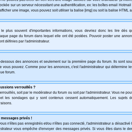
ockée sur un serveur nécessitant une authentification, ex: les boîtes email Hotmail
afficher une image, vous pouvez soit utiliser la balise [img] ou soit la balise HTML 
le plus souvent d'importantes informations, vous devriez donc les lire dès 
haque page du forum dans lequel elle ont été postées. Pouvoir poster une anno
nt définies par l'administrateur.
n-dessous des annonces et seulement sur la première page du forum. Ils sont sou
ue vous pouvez. Comme pour les annonces, c'est l'administrateur qui détermine l
que forum.
cussions verrouillés ?
verrouillés, soit par le modérateur du forum ou soit par l'administrateur. Vous ne p
s et les sondages qui y sont contenus cessent automatiquement. Les sujets d
raisons.
 messages privés !
: vous n'êtes pas enregistrés et/ou n'êtes pas connecté, l'administrateur a désactiv
inistrateur vous empêche d'envoyer des messages privés. Si vous êtes dans le der