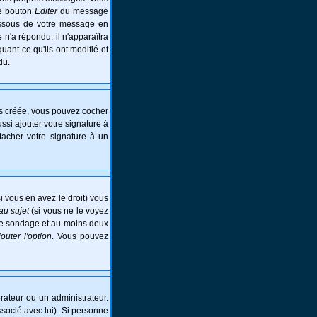
le bouton
Editer
du message
essous de votre message en
e n'a répondu, il n'apparaîtra
ant ce qu'ils ont modifié et
du.
is créée, vous pouvez cocher
si ajouter votre signature à
tacher votre signature à un
i vous en avez le droit) vous
au sujet
(si vous ne le voyez
 le sondage et au moins deux
jouter l'option
. Vous pouvez
ateur ou un administrateur.
ssocié avec lui). Si personne