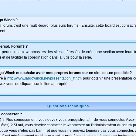
go Winch ?
un forum, c'est une multi-board (plusieurs forums). Ensuite, cette board est consa
ent.
versaL Forum$ ?
isant permettre aux webmasters des sites intéressés de créer une section avec leurs 
et de faciliter la coordination dans la lutte pour la série.
go Winch et souhaite avoir mes propres forums sur ce site, est-ce possible ?
dre à
http://www.largowinch.net/presentation_fr.htm
pour obtenir une présentation co
vez-vous en cliquant sur le lien approprié.
Questions techniques
e connecter ?
) ? Plus sérieusement, vous devez vous enregistrer afin de vous connecter. Avez
l'êtes) ? Si oui, vous devriez contacter le webmestre ou l'administrateur du forum po
t que vous n'êtes pas banni et que vous ne pouvez toujours pas vous connecter, vé