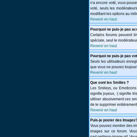
n'a encore voté, vous pouve
voté, seuls les modérateurs
modifiant les options au mi
Revenir en haut
Pourquoi ne puis-je pas ac
Certains forums peuvent limi
spéciale, seul le modérateur
Revenir en haut
Pourquoi ne puis-je pas vo
Seuls les utilisateurs enreg
que vous ne pouvez toujours
Revenir en haut
Que sont les Smilies ?
Les Smileys, ou Emoticons s
signifie joyeux, :( signifie
utiliser abusivement ces smi
de le supprimer entièrement
Revenir en haut
Puis-je poster des Images
Vous pouvez montrer des ima
images sur ce forum. Vous
part.net/mon-image.gif. Vous