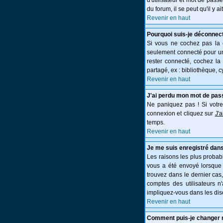
d'utilisateur et mot de pass
du forum, il se peut qu'il y 
Revenir en haut
Pourquoi suis-je déconnec
Si vous ne cochez pas la
seulement connecté pour une
rester connecté, cochez la
partagé, ex : bibliothèque, c
Revenir en haut
J'ai perdu mon mot de pas
Ne paniquez pas ! Si votre 
connexion et cliquez sur
J'
temps.
Revenir en haut
Je me suis enregistré dans
Les raisons les plus probabl
vous a été envoyé lorsque 
trouvez dans le dernier cas
comptes des utilisateurs n
impliquez-vous dans les dis
Revenir en haut
Comment puis-je changer 