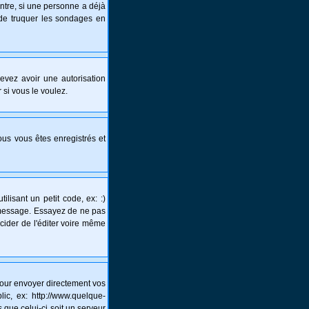
ntre, si une personne a déjà
s de truquer les sondages en
 devez avoir une autorisation
 si vous le voulez.
vous vous êtes enregistrés et
lisant un petit code, ex: :)
un message. Essayez de ne pas
écider de l'éditer voire même
pour envoyer directement vos
c, ex: http://www.quelque-
 que celui-ci soit un serveur