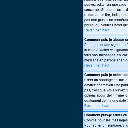
pouvez éditer un message (p
concerné. Si quelqu'un a 
retournant le lire, indiquant
pas non plus si un modérate
pourquoi). Veuillez noter q
Revenir en haut
Comment puis-je ajouter 
Pour ajouter une signature 
la case
Attacher sa signatur
tous vos messages en cocha
message en particulier en d
Revenir en haut
Comment puis-je créer un
Créer un sondage est facile,
devriez apercevoir une part
pas, c'est que vous n'avez 
options (pour définir une 
également définir une date l
Revenir en haut
Comment puis-je éditer ou
Comme pour les messages, l
Pour éditer un sondage, cliq