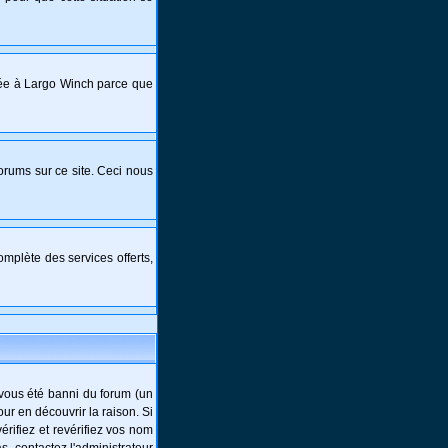
crée à Largo Winch parce que
forums sur ce site. Ceci nous
mplète des services offerts,
-vous été banni du forum (un
ur en découvrir la raison. Si
rifiez et revérifiez vos nom