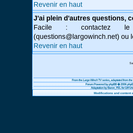
Revenir en haut
J'ai plein d'autres questions, 
Facile : contactez l
(
questions@largowinch.net
) ou 
Revenir en haut
Sa
From the
Largo Winch
TV series, adaptated from t
Forum Powered by
phpBB
� 2006 phpBB
Adaptation by Baron_FEL for LW U
Modifications and content