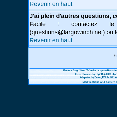
Revenir en haut
J'ai plein d'autres questions, 
Facile : contactez l
(
questions@largowinch.net
) ou 
Revenir en haut
Sa
From the
Largo Winch
TV series, adaptated from t
Forum Powered by
phpBB
� 2006 phpBB
Adaptation by Baron_FEL for LW U
Modifications and content