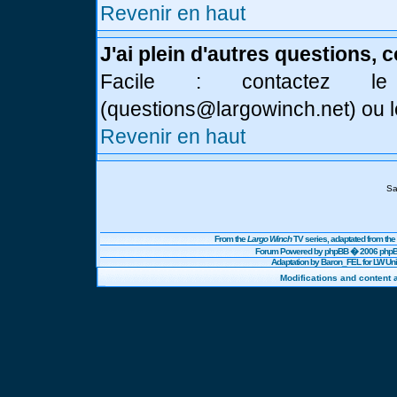
Revenir en haut
J'ai plein d'autres questions, 
Facile : contactez l
(
questions@largowinch.net
) ou 
Revenir en haut
Sa
From the
Largo Winch
TV series, adaptated from t
Forum Powered by
phpBB
� 2006 phpBB
Adaptation by Baron_FEL for LW U
Modifications and content