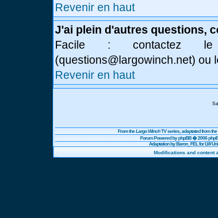
Revenir en haut
J'ai plein d'autres questions, 
Facile : contactez l
(
questions@largowinch.net
) ou 
Revenir en haut
Sa
From the
Largo Winch
TV series, adaptated from t
Forum Powered by
phpBB
� 2006 phpBB
Adaptation by Baron_FEL for LW U
Modifications and content