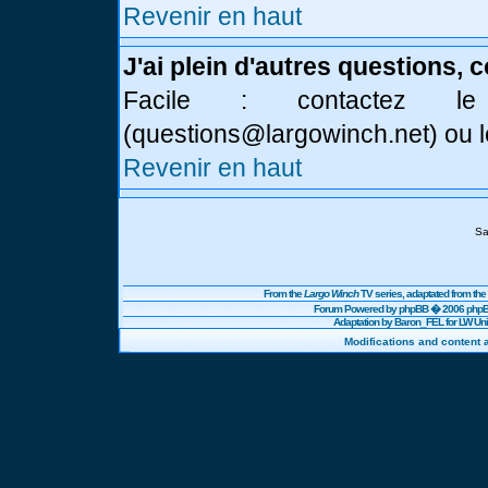
Revenir en haut
J'ai plein d'autres questions, 
Facile : contactez l
(
questions@largowinch.net
) ou 
Revenir en haut
Sa
From the
Largo Winch
TV series, adaptated from t
Forum Powered by
phpBB
� 2006 phpBB
Adaptation by Baron_FEL for LW U
Modifications and content