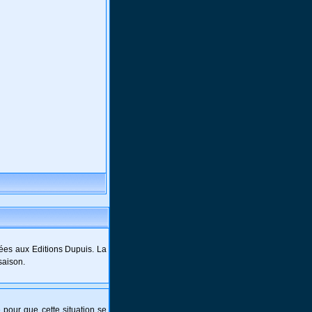
ées aux Editions Dupuis. La
saison.
e pour que cette situation se