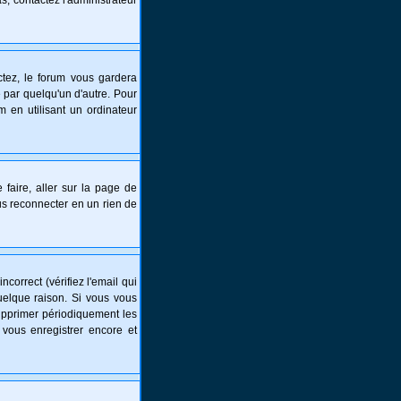
s, contactez l'administrateur
tez, le forum vous gardera
 par quelqu'un d'autre. Pour
 en utilisant un ordinateur
 faire, aller sur la page de
ous reconnecter en un rien de
correct (vérifiez l'email qui
uelque raison. Si vous vous
supprimer périodiquement les
 vous enregistrer encore et