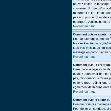
pouvez éditer un message (p
concerné. Si quelqu'un a 
retournant le lire, indiquant
pas non plus si un modérate
pourquoi). Veuillez noter q
Revenir en haut
Comment puis-je ajouter 
Pour ajouter une signature 
la case
Attacher sa signatur
tous vos messages en cocha
message en particulier en d
Revenir en haut
Comment puis-je créer un
Créer un sondage est facile,
devriez apercevoir une part
pas, c'est que vous n'avez 
options (pour définir une 
également définir une date l
Revenir en haut
Comment puis-je éditer ou
Comme pour les messages, l
Pour éditer un sondage, cliq