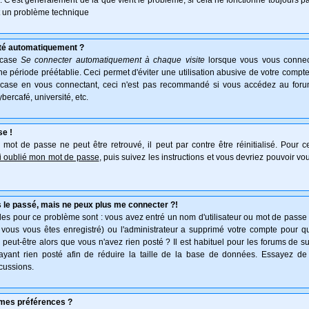
e. C'est généralement de là que vient le problème, si cela ne fonctionne toujours pa
ait un problème technique
té automatiquement ?
 case
Se connecter automatiquement à chaque visite
lorsque vous vous connec
 période préétablie. Ceci permet d'éviter une utilisation abusive de votre compte
 case en vous connectant, ceci n'est pas recommandé si vous accédez au forum
ybercafé, université, etc.
se !
mot de passe ne peut être retrouvé, il peut par contre être réinitialisé. Pour ce
ai oublié mon mot de passe
, puis suivez les instructions et vous devriez pouvoir v
 le passé, mais ne peux plus me connecter ?!
es pour ce problème sont : vous avez entré un nom d'utilisateur ou mot de passe in
vous vous êtes enregistré) ou l'administrateur a supprimé votre compte pour q
, peut-être alors que vous n'avez rien posté ? Il est habituel pour les forums de 
'ayant rien posté afin de réduire la taille de la base de données. Essayez de
cussions.
mes préférences ?