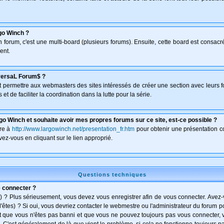
go Winch ?
un forum, c'est une multi-board (plusieurs forums). Ensuite, cette board est consa
ent.
versaL Forum$ ?
isant permettre aux webmasters des sites intéressés de créer une section avec leurs 
et de faciliter la coordination dans la lutte pour la série.
go Winch et souhaite avoir mes propres forums sur ce site, est-ce possible ?
dre à
http://www.largowinch.net/presentation_fr.htm
pour obtenir une présentation co
vez-vous en cliquant sur le lien approprié.
Questions techniques
e connecter ?
) ? Plus sérieusement, vous devez vous enregistrer afin de vous connecter. Avez
l'êtes) ? Si oui, vous devriez contacter le webmestre ou l'administrateur du forum po
t que vous n'êtes pas banni et que vous ne pouvez toujours pas vous connecter, vé