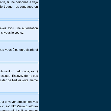
ntre, si une personne a déjà
s de truquer les sondages en
 devez avoir une autorisation
 si vous le voulez.
vous vous êtes enregistrés et
lisant un petit code, ex: :)
un message. Essayez de ne pas
écider de l'éditer voire même
pour envoyer directement vos
c, ex: http://www.quelque-
 que celui-ci soit un serveur