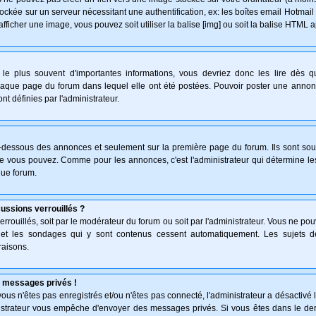
ockée sur un serveur nécessitant une authentification, ex: les boîtes email Hotmail
afficher une image, vous pouvez soit utiliser la balise [img] ou soit la balise HTML 
le plus souvent d'importantes informations, vous devriez donc les lire dès 
haque page du forum dans lequel elle ont été postées. Pouvoir poster une anno
nt définies par l'administrateur.
n-dessous des annonces et seulement sur la première page du forum. Ils sont sou
ue vous pouvez. Comme pour les annonces, c'est l'administrateur qui détermine l
que forum.
cussions verrouillés ?
verrouillés, soit par le modérateur du forum ou soit par l'administrateur. Vous ne p
s et les sondages qui y sont contenus cessent automatiquement. Les sujets d
raisons.
 messages privés !
: vous n'êtes pas enregistrés et/ou n'êtes pas connecté, l'administrateur a désactiv
inistrateur vous empêche d'envoyer des messages privés. Si vous êtes dans le der