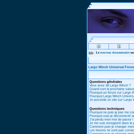
Info
:
Le
nouveau documentaire
sur
Largo Winch Universal Foru
Questions générales
Vous avez dit Largo Winch ?
Quand sort la prochaine saiso
Pourquoi un forum sur Largo 
Pourquoi Largo Winch Univer
Je possède un site sur Largo W
Questions techniques
Pourquoi ne puis-je pas me co
Pourquoi suis-je déconnecté 
J'ai perdu mon mot de passe !
Je me suis enregistré dans le
Comment puis-je changer mes
Les heures ne sont pas correc
Comment puis-je changer mon