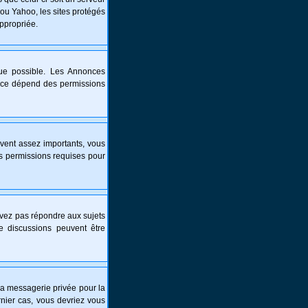
 ou Yahoo, les sites protégés
appropriée.
que possible. Les Annonces
nce dépend des permissions
vent assez importants, vous
es permissions requises pour
ouvez pas répondre aux sujets
e discussions peuvent être
é la messagerie privée pour la
nier cas, vous devriez vous