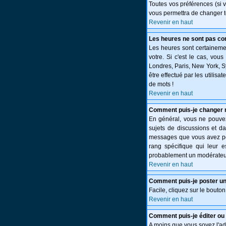
Toutes vos préférences (si 
vous permettra de changer t
Revenir en haut
Les heures ne sont pas cor
Les heures sont certainemen
votre. Si c'est le cas, vou
Londres, Paris, New York, S
être effectué par les utilisa
de mots !
Revenir en haut
Comment puis-je changer 
En général, vous ne pouvez 
sujets de discussions et da
messages que vous avez post
rang spécifique qui leur e
probablement un modérateur
Revenir en haut
Comment puis-je poster un
Facile, cliquez sur le bouton
Revenir en haut
Comment puis-je éditer o
A moins que vous soyez l'a