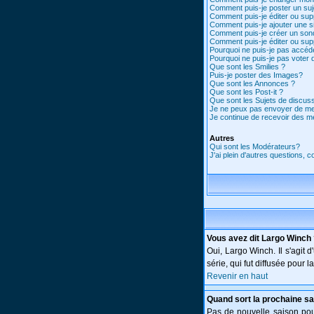
Comment puis-je poster un suj
Comment puis-je éditer ou su
Comment puis-je ajouter une 
Comment puis-je créer un son
Comment puis-je éditer ou su
Pourquoi ne puis-je pas accéd
Pourquoi ne puis-je pas voter
Que sont les Smilies ?
Puis-je poster des Images?
Que sont les Annonces ?
Que sont les Post-it ?
Que sont les Sujets de discuss
Je ne peux pas envoyer de me
Je continue de recevoir des m
Autres
Qui sont les Modérateurs?
J'ai plein d'autres questions, 
Vous avez dit Largo Winch
Oui, Largo Winch. Il s'agi
série, qui fut diffusée pour
Revenir en haut
Quand sort la prochaine sa
Pas de nouvelle saison pour 