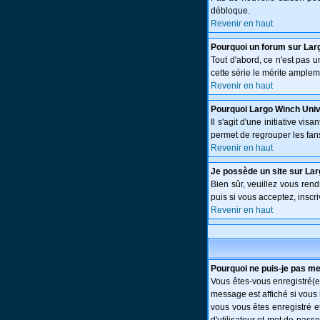
débloque.
Revenir en haut
Pourquoi un forum sur Lar
Tout d'abord, ce n'est pas 
cette série le mérite amplem
Revenir en haut
Pourquoi Largo Winch Uni
Il s'agit d'une initiative v
permet de regrouper les fans 
Revenir en haut
Je possède un site sur Lar
Bien sûr, veuillez vous ren
puis si vous acceptez, inscri
Revenir en haut
Pourquoi ne puis-je pas m
Vous êtes-vous enregistré(e
message est affiché si vous 
vous vous êtes enregistré e