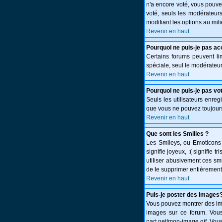
n'a encore voté, vous pouve
voté, seuls les modérateurs
modifiant les options au mi
Revenir en haut
Pourquoi ne puis-je pas ac
Certains forums peuvent limi
spéciale, seul le modérateur
Revenir en haut
Pourquoi ne puis-je pas vo
Seuls les utilisateurs enreg
que vous ne pouvez toujours
Revenir en haut
Que sont les Smilies ?
Les Smileys, ou Emoticons s
signifie joyeux, :( signifie
utiliser abusivement ces smi
de le supprimer entièrement
Revenir en haut
Puis-je poster des Images
Vous pouvez montrer des ima
images sur ce forum. Vous
part.net/mon-image.gif. Vous