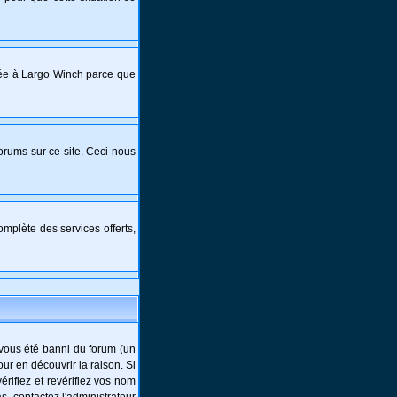
crée à Largo Winch parce que
forums sur ce site. Ceci nous
mplète des services offerts,
-vous été banni du forum (un
ur en découvrir la raison. Si
rifiez et revérifiez vos nom