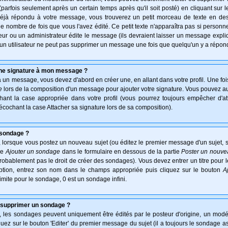
arfois seulement après un certain temps après qu'il soit posté) en cliquant sur 
déjà répondu à votre message, vous trouverez un petit morceau de texte en d
 le nombre de fois que vous l'avez édité. Ce petit texte n'apparaîtra pas si personn
ur ou un administrateur édite le message (ils devraient laisser un message expliqu
u'un utilisateur ne peut pas supprimer un message une fois que quelqu'un y a répon
une signature à mon message ?
à un message, vous devez d'abord en créer une, en allant dans votre profil. Une fo
e
lors de la composition d'un message pour ajouter votre signature. Vous pouvez aus
nt la case appropriée dans votre profil (vous pourrez toujours empêcher d'at
écochant la case Attacher sa signature lors de sa composition).
 sondage ?
 lorsque vous postez un nouveau sujet (ou éditez le premier message d'un sujet, s
ie
Ajouter un sondage
dans le formulaire en dessous de la partie
Poster un nouve
probablement pas le droit de créer des sondages). Vous devez entrer un titre pour
option, entrez son nom dans le champs appropriée puis cliquez sur le bouton
A
imite pour le sondage, 0 est un sondage infini.
 supprimer un sondage ?
es sondages peuvent uniquement être édités par le posteur d'origine, un modér
uez sur le bouton 'Editer' du premier message du sujet (il a toujours le sondage a