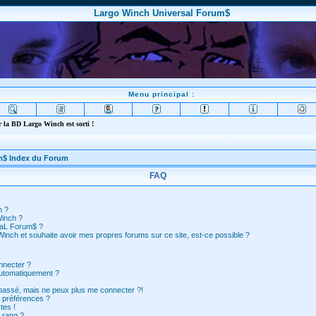
Largo Winch Universal Forum$
Menu principal :
 la BD Largo Winch est sorti !
m$ Index du Forum
FAQ
n ?
Winch ?
saL Forum$ ?
inch et souhaite avoir mes propres forums sur ce site, est-ce possible ?
nnecter ?
automatiquement ?
 passé, mais ne peux plus me connecter ?!
 préférences ?
tes !
 rang ?