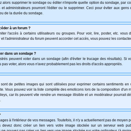
z alors supprimer le sondage ou éditer n'importe quelle option du sondage, par co
 et administrateurs pourront l'éditer ou le supprimer. Ceci pour éviter aux gen
lieu de la durée du sondage.
céder à un forum ?
ter l'accès à certains utilisateurs ou groupes. Pour voir, lire, poster, etc. vous
 et l'administrateur du forum peuvent accorder cet accès, vous pouvez les contacter
ter dans un sondage ?
istrés peuvent voter dans un sondage (afin d'éviter le trucage des résultats). Si 
 pas voter, alors vous n'avez probablement pas les droits d'accès appropriés.
ont de petites images qui sont utilisées pour exprimer certains sentiments en uti
 triste. Vous pouvez voir la liste complète des emoticons lors de la composition d'
leys, car ils peuvent vite rendre un message illisible et un modérateur pourrait d
.
?
ges à l'intérieur de vos messages. Toutefois, il n'y a actuellement pas de moyen 
 devez donc créer un lien vers votre image stockée sur un serveur web publi
 ne pouvez pas créer un lien vers une image stockée sur votre ordinateur (à moins