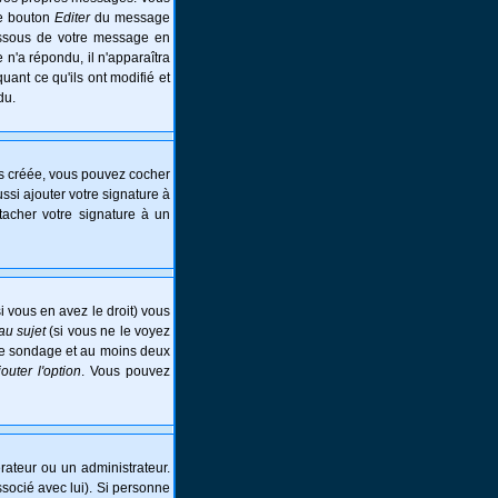
le bouton
Editer
du message
essous de votre message en
e n'a répondu, il n'apparaîtra
ant ce qu'ils ont modifié et
du.
is créée, vous pouvez cocher
si ajouter votre signature à
tacher votre signature à un
i vous en avez le droit) vous
au sujet
(si vous ne le voyez
 le sondage et au moins deux
jouter l'option
. Vous pouvez
ateur ou un administrateur.
ssocié avec lui). Si personne