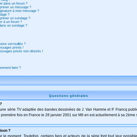
et dans un forum ?
pprimer un message ?
signature à mon message ?
dage ?
pprimer un sondage ?
er à un forum ?
 dans un sondage ?
ions verrouillés ?
ssages privés !
essages privés non-désirés !
comment faire ?
Questions générales
 ?
t d'une série TV adaptée des bandes dessinées de J. Van Hamme et P. Francq publi
 la première fois en France le 28 janvier 2001 sur M6 en est actuellement à sa 2ème 
ison ?
le moment. Toutefois, certains fans et acteurs de la série font tout leur possibl