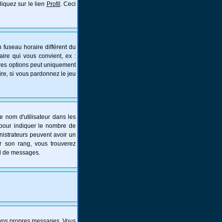
liquez sur le lien
Profil
. Ceci
 fuseau horaire différent du
aire qui vous convient, ex :
tres options peut uniquement
aire, si vous pardonnez le jeu
e nom d'utilisateur dans les
s pour indiquer le nombre de
nistrateurs peuvent avoir un
er son rang, vous trouverez
al de messages.
 vos propres messages. Vous