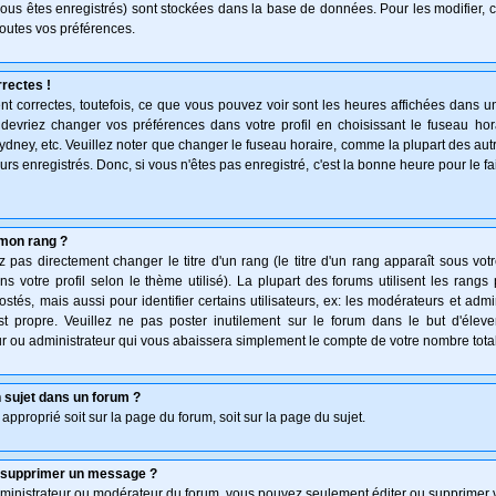
vous êtes enregistrés) sont stockées dans la base de données. Pour les modifier, c
outes vos préférences.
rectes !
t correctes, toutefois, ce que vous pouvez voir sont les heures affichées dans un
s devriez changer vos préférences dans votre profil en choisissant le fuseau hor
ydney, etc. Veuillez noter que changer le fuseau horaire, comme la plupart des au
teurs enregistrés. Donc, si vous n'êtes pas enregistré, c'est la bonne heure pour le f
mon rang ?
pas directement changer le titre d'un rang (le titre d'un rang apparaît sous votr
ns votre profil selon le thème utilisé). La plupart des forums utilisent les rang
és, mais aussi pour identifier certains utilisateurs, ex: les modérateurs et admi
st propre. Veuillez ne pas poster inutilement sur le forum dans le but d'élev
 ou administrateur qui vous abaissera simplement le compte de votre nombre tot
 sujet dans un forum ?
 approprié soit sur la page du forum, soit sur la page du sujet.
u supprimer un message ?
dministrateur ou modérateur du forum, vous pouvez seulement éditer ou supprimer