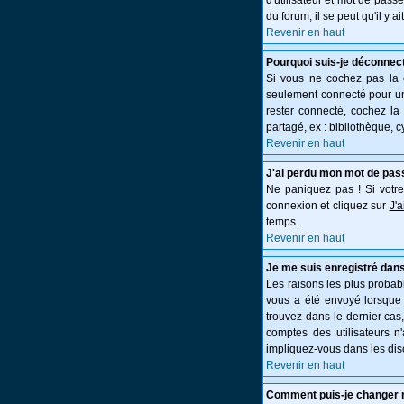
d'utilisateur et mot de pass
du forum, il se peut qu'il y 
Revenir en haut
Pourquoi suis-je déconnec
Si vous ne cochez pas la
seulement connecté pour une
rester connecté, cochez la
partagé, ex : bibliothèque, c
Revenir en haut
J'ai perdu mon mot de pas
Ne paniquez pas ! Si votre 
connexion et cliquez sur
J'
temps.
Revenir en haut
Je me suis enregistré dans
Les raisons les plus probabl
vous a été envoyé lorsque 
trouvez dans le dernier cas
comptes des utilisateurs n
impliquez-vous dans les dis
Revenir en haut
Comment puis-je changer 