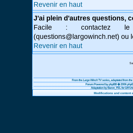
Revenir en haut
J'ai plein d'autres questions, 
Facile : contactez l
(
questions@largowinch.net
) ou 
Revenir en haut
Sa
From the
Largo Winch
TV series, adaptated from t
Forum Powered by
phpBB
� 2006 phpBB
Adaptation by Baron_FEL for LW U
Modifications and content