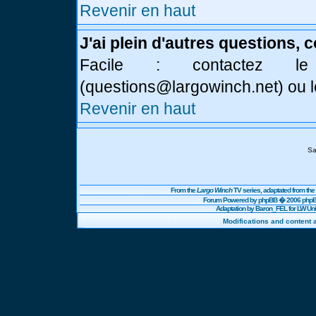
Revenir en haut
J'ai plein d'autres questions, 
Facile : contactez l
(
questions@largowinch.net
) ou 
Revenir en haut
Sa
From the
Largo Winch
TV series, adaptated from t
Forum Powered by
phpBB
� 2006 phpBB
Adaptation by Baron_FEL for LW U
Modifications and content