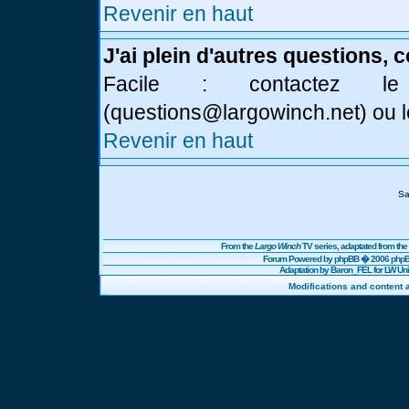
Revenir en haut
J'ai plein d'autres questions, 
Facile : contactez l
(
questions@largowinch.net
) ou 
Revenir en haut
Sa
From the
Largo Winch
TV series, adaptated from t
Forum Powered by
phpBB
� 2006 phpBB
Adaptation by Baron_FEL for LW U
Modifications and content