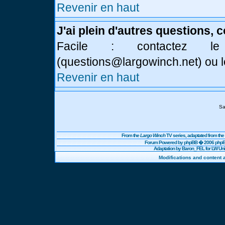
Revenir en haut
J'ai plein d'autres questions, 
Facile : contactez l
(
questions@largowinch.net
) ou 
Revenir en haut
Sa
From the
Largo Winch
TV series, adaptated from t
Forum Powered by
phpBB
� 2006 phpBB
Adaptation by Baron_FEL for LW U
Modifications and content