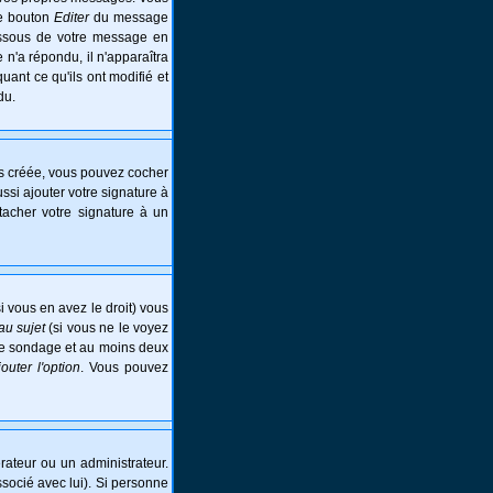
le bouton
Editer
du message
essous de votre message en
e n'a répondu, il n'apparaîtra
ant ce qu'ils ont modifié et
du.
is créée, vous pouvez cocher
si ajouter votre signature à
tacher votre signature à un
i vous en avez le droit) vous
au sujet
(si vous ne le voyez
 le sondage et au moins deux
jouter l'option
. Vous pouvez
ateur ou un administrateur.
ssocié avec lui). Si personne