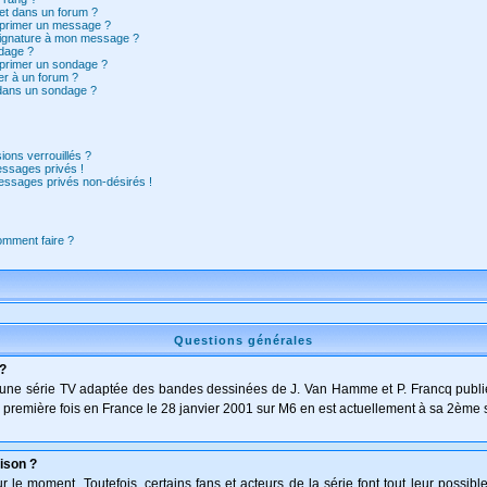
et dans un forum ?
pprimer un message ?
signature à mon message ?
dage ?
pprimer un sondage ?
er à un forum ?
 dans un sondage ?
ions verrouillés ?
ssages privés !
essages privés non-désirés !
comment faire ?
Questions générales
 ?
t d'une série TV adaptée des bandes dessinées de J. Van Hamme et P. Francq publi
 la première fois en France le 28 janvier 2001 sur M6 en est actuellement à sa 2ème 
ison ?
le moment. Toutefois, certains fans et acteurs de la série font tout leur possibl