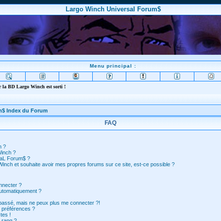
Largo Winch Universal Forum$
Menu principal :
 la BD Largo Winch est sorti !
m$ Index du Forum
FAQ
n ?
Winch ?
saL Forum$ ?
inch et souhaite avoir mes propres forums sur ce site, est-ce possible ?
nnecter ?
automatiquement ?
 passé, mais ne peux plus me connecter ?!
 préférences ?
tes !
 rang ?