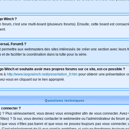
go Winch ?
un forum, c'est une multi-board (plusieurs forums). Ensuite, cette board est consa
ent.
versaL Forum$ ?
isant permettre aux webmasters des sites intéressés de créer une section avec leurs 
et de faciliter la coordination dans la lutte pour la série.
go Winch et souhaite avoir mes propres forums sur ce site, est-ce possible ?
dre à
http://www.largowinch.net/presentation_fr.htm
pour obtenir une présentation co
vez-vous en cliquant sur le lien approprié.
Questions techniques
e connecter ?
) ? Plus sérieusement, vous devez vous enregistrer afin de vous connecter. Avez
l'êtes) ? Si oui, vous devriez contacter le webmestre ou l'administrateur du forum po
t que vous n'êtes pas banni et que vous ne pouvez toujours pas vous connecter, vé