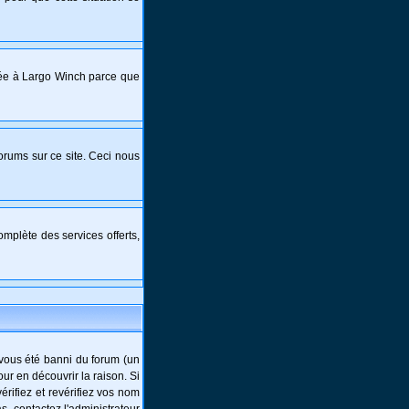
crée à Largo Winch parce que
forums sur ce site. Ceci nous
mplète des services offerts,
-vous été banni du forum (un
ur en découvrir la raison. Si
rifiez et revérifiez vos nom