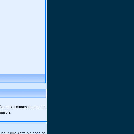
ées aux Editions Dupuis. La
saison.
e pour que cette situation se