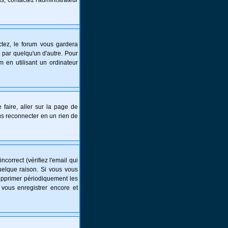
s, contactez l'administrateur
tez, le forum vous gardera
 par quelqu'un d'autre. Pour
 en utilisant un ordinateur
 faire, aller sur la page de
ous reconnecter en un rien de
correct (vérifiez l'email qui
uelque raison. Si vous vous
supprimer périodiquement les
 vous enregistrer encore et