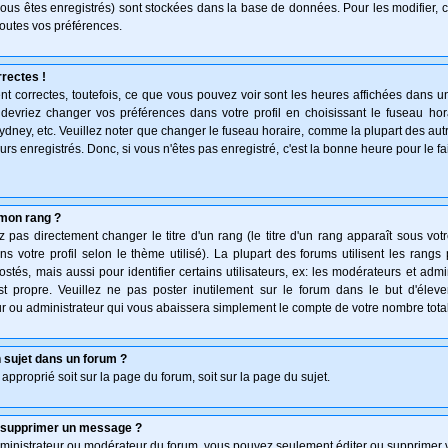
vous êtes enregistrés) sont stockées dans la base de données. Pour les modifier, c
outes vos préférences.
rectes !
t correctes, toutefois, ce que vous pouvez voir sont les heures affichées dans un
s devriez changer vos préférences dans votre profil en choisissant le fuseau hor
ydney, etc. Veuillez noter que changer le fuseau horaire, comme la plupart des au
teurs enregistrés. Donc, si vous n'êtes pas enregistré, c'est la bonne heure pour le f
mon rang ?
pas directement changer le titre d'un rang (le titre d'un rang apparaît sous votr
ns votre profil selon le thème utilisé). La plupart des forums utilisent les rang
és, mais aussi pour identifier certains utilisateurs, ex: les modérateurs et admi
st propre. Veuillez ne pas poster inutilement sur le forum dans le but d'élev
 ou administrateur qui vous abaissera simplement le compte de votre nombre tot
 sujet dans un forum ?
 approprié soit sur la page du forum, soit sur la page du sujet.
u supprimer un message ?
dministrateur ou modérateur du forum, vous pouvez seulement éditer ou supprimer