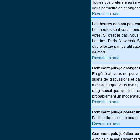
Toutes vos préférences (si 
vous permettra de changer t
Revenir en haut
Les heures ne sont pas cor
Les heures sont certainemen
votre. Si c'est le cas, vou
Londres, Paris, New York, S
être effectué par les utilisa
de mots !
Revenir en haut
Comment puis-je changer 
En général, vous ne pouvez 
sujets de discussions et da
messages que vous avez post
rang spécifique qui leur e
probablement un modérateur
Revenir en haut
Comment puis-je poster un
Facile, cliquez sur le bouton
Revenir en haut
Comment puis-je éditer o
A moins que vous soyez l'a