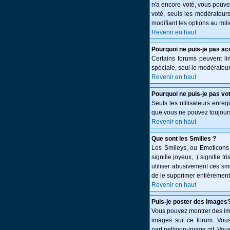
n'a encore voté, vous pouve
voté, seuls les modérateurs
modifiant les options au mi
Revenir en haut
Pourquoi ne puis-je pas ac
Certains forums peuvent limi
spéciale, seul le modérateur
Revenir en haut
Pourquoi ne puis-je pas vo
Seuls les utilisateurs enreg
que vous ne pouvez toujours
Revenir en haut
Que sont les Smilies ?
Les Smileys, ou Emoticons s
signifie joyeux, :( signifie
utiliser abusivement ces smi
de le supprimer entièrement
Revenir en haut
Puis-je poster des Images
Vous pouvez montrer des ima
images sur ce forum. Vous
part.net/mon-image.gif. Vous