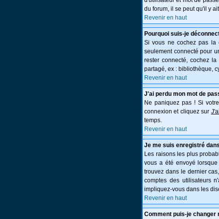
d'utilisateur et mot de pass
du forum, il se peut qu'il y 
Revenir en haut
Pourquoi suis-je déconnec
Si vous ne cochez pas la
seulement connecté pour une
rester connecté, cochez la
partagé, ex : bibliothèque, c
Revenir en haut
J'ai perdu mon mot de pas
Ne paniquez pas ! Si votre 
connexion et cliquez sur
J'
temps.
Revenir en haut
Je me suis enregistré dans
Les raisons les plus probabl
vous a été envoyé lorsque 
trouvez dans le dernier cas
comptes des utilisateurs n
impliquez-vous dans les dis
Revenir en haut
Comment puis-je changer 