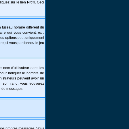
liquez sur le lien
Profil
. Ceci
 fuseau horaire différent du
aire qui vous convient, ex :
tres options peut uniquement
aire, si vous pardonnez le jeu
e nom d'utilisateur dans les
s pour indiquer le nombre de
nistrateurs peuvent avoir un
er son rang, vous trouverez
al de messages.
 vos propres messages. Vous