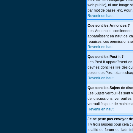
web public), ni une image st
par mot de passe, etc. Pour 
Revenir en haut
Que sont les Annonces ?
Les Annonces contiennent 
apparaîssent en haut de c
requises, ces permissions so
Revenir en haut
Que sont les Post-it ?
Les Post-it apparaîssent e
devriez donc les lire dès q
poster des Post-it dans cha
Revenir en haut
Que sont les Sujets de dis
Les Sujets verrouillés sont 
de discussions verrouillé
verrouillés pour de maintes 
Revenir en haut
Je ne peux pas envoyer de
Il y trois raisons pour cela 
totalité du forum ou l'adm