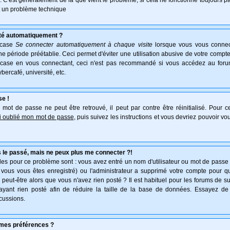
e. C'est généralement de là que vient le problème, si cela ne fonctionne toujours pa
ait un problème technique
té automatiquement ?
 case
Se connecter automatiquement à chaque visite
lorsque vous vous connec
 période préétablie. Ceci permet d'éviter une utilisation abusive de votre compte
 case en vous connectant, ceci n'est pas recommandé si vous accédez au forum
ybercafé, université, etc.
se !
mot de passe ne peut être retrouvé, il peut par contre être réinitialisé. Pour ce
ai oublié mon mot de passe
, puis suivez les instructions et vous devriez pouvoir v
 le passé, mais ne peux plus me connecter ?!
es pour ce problème sont : vous avez entré un nom d'utilisateur ou mot de passe in
vous vous êtes enregistré) ou l'administrateur a supprimé votre compte pour q
, peut-être alors que vous n'avez rien posté ? Il est habituel pour les forums de 
'ayant rien posté afin de réduire la taille de la base de données. Essayez de
cussions.
mes préférences ?