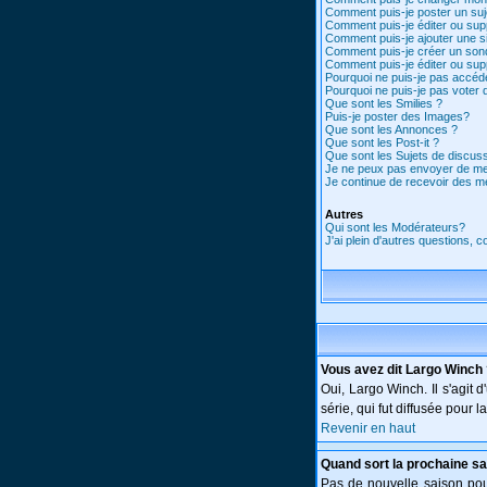
Comment puis-je poster un suj
Comment puis-je éditer ou su
Comment puis-je ajouter une 
Comment puis-je créer un son
Comment puis-je éditer ou su
Pourquoi ne puis-je pas accéd
Pourquoi ne puis-je pas voter
Que sont les Smilies ?
Puis-je poster des Images?
Que sont les Annonces ?
Que sont les Post-it ?
Que sont les Sujets de discuss
Je ne peux pas envoyer de me
Je continue de recevoir des m
Autres
Qui sont les Modérateurs?
J'ai plein d'autres questions, 
Vous avez dit Largo Winch
Oui, Largo Winch. Il s'agi
série, qui fut diffusée pour
Revenir en haut
Quand sort la prochaine sa
Pas de nouvelle saison pour 