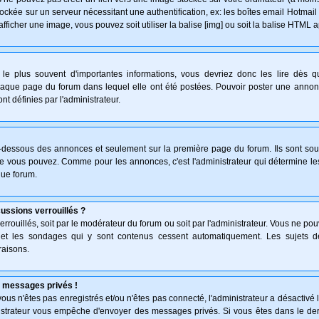
ockée sur un serveur nécessitant une authentification, ex: les boîtes email Hotmail
afficher une image, vous pouvez soit utiliser la balise [img] ou soit la balise HTML 
le plus souvent d'importantes informations, vous devriez donc les lire dès 
haque page du forum dans lequel elle ont été postées. Pouvoir poster une anno
nt définies par l'administrateur.
n-dessous des annonces et seulement sur la première page du forum. Ils sont sou
ue vous pouvez. Comme pour les annonces, c'est l'administrateur qui détermine l
que forum.
cussions verrouillés ?
verrouillés, soit par le modérateur du forum ou soit par l'administrateur. Vous ne p
s et les sondages qui y sont contenus cessent automatiquement. Les sujets d
raisons.
 messages privés !
: vous n'êtes pas enregistrés et/ou n'êtes pas connecté, l'administrateur a désactiv
inistrateur vous empêche d'envoyer des messages privés. Si vous êtes dans le der