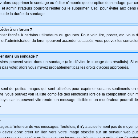
z alors supprimer le sondage ou éditer n'importe quelle option du sondage, par co
 et administrateurs pourront l'éditer ou le supprimer. Ceci pour éviter aux gen
lieu de la durée du sondage.
céder à un forum ?
ter l'accès à certains utilisateurs ou groupes. Pour voir, lire, poster, etc. vous
 et l'administrateur du forum peuvent accorder cet accès, vous pouvez les contacter
ter dans un sondage ?
istrés peuvent voter dans un sondage (afin d'éviter le trucage des résultats). Si 
 pas voter, alors vous n'avez probablement pas les droits d'accès appropriés.
ont de petites images qui sont utilisées pour exprimer certains sentiments en uti
 triste. Vous pouvez voir la liste complète des emoticons lors de la composition d'
leys, car ils peuvent vite rendre un message illisible et un modérateur pourrait d
.
?
ges à l'intérieur de vos messages. Toutefois, il n'y a actuellement pas de moyen 
 devez donc créer un lien vers votre image stockée sur un serveur web publi
 ne pouvez pas créer un lien vers une image stockée sur votre ordinateur (à moins