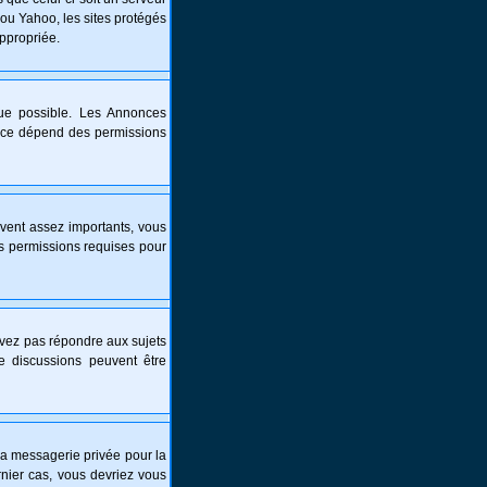
 ou Yahoo, les sites protégés
appropriée.
que possible. Les Annonces
nce dépend des permissions
vent assez importants, vous
es permissions requises pour
ouvez pas répondre aux sujets
e discussions peuvent être
é la messagerie privée pour la
nier cas, vous devriez vous