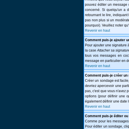
pouvez éditer un message (p
concerné. Si quelqu'un a 
retournant le lire, indiquant
pas non plus si un modérate
pourquoi). Veuillez noter q
Revenir en haut
Comment puis-je ajouter 
Pour ajouter une signature 
la case
Attacher sa signatur
tous vos messages en cocha
message en particulier en d
Revenir en haut
Comment puis-je créer un
Créer un sondage est facile,
devriez apercevoir une part
pas, c'est que vous n'avez 
options (pour définir une 
également définir une date l
Revenir en haut
Comment puis-je éditer ou
Comme pour les messages, l
Pour éditer un sondage, cliq