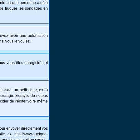
ntre, si une personne a déjà
s de truquer les sondages en
 devez avoir une autorisation
 si vous le voulez.
vous vous êtes enregistrés et
lisant un petit code, ex: :)
un message. Essayez de ne pas
écider de l'éditer voire même
pour envoyer directement vos
c, ex: http://www.quelque-
 que celui-ci soit un serveur