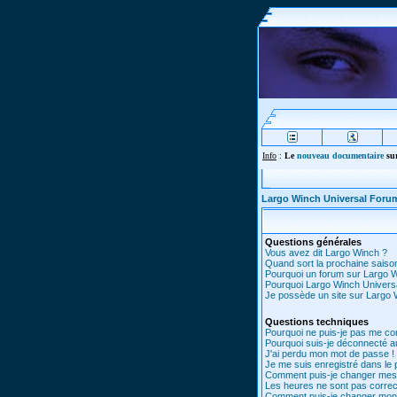
Info
:
Le
nouveau documentaire
sur
Largo Winch Universal Foru
Questions générales
Vous avez dit Largo Winch ?
Quand sort la prochaine saiso
Pourquoi un forum sur Largo 
Pourquoi Largo Winch Univer
Je possède un site sur Largo W
Questions techniques
Pourquoi ne puis-je pas me co
Pourquoi suis-je déconnecté 
J'ai perdu mon mot de passe !
Je me suis enregistré dans le
Comment puis-je changer mes
Les heures ne sont pas correc
Comment puis-je changer mon