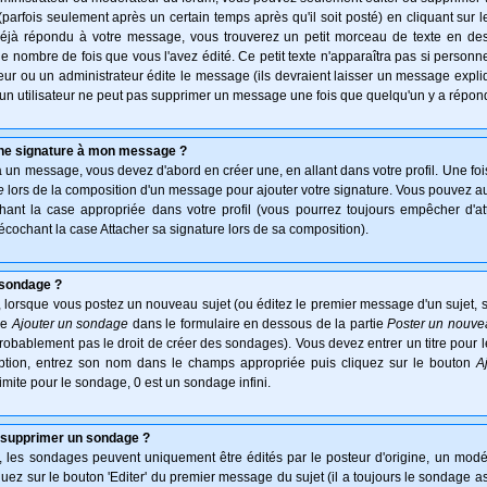
arfois seulement après un certain temps après qu'il soit posté) en cliquant sur 
déjà répondu à votre message, vous trouverez un petit morceau de texte en d
 le nombre de fois que vous l'avez édité. Ce petit texte n'apparaîtra pas si personn
ur ou un administrateur édite le message (ils devraient laisser un message expliqu
u'un utilisateur ne peut pas supprimer un message une fois que quelqu'un y a répon
une signature à mon message ?
à un message, vous devez d'abord en créer une, en allant dans votre profil. Une fo
e
lors de la composition d'un message pour ajouter votre signature. Vous pouvez aus
nt la case appropriée dans votre profil (vous pourrez toujours empêcher d'at
écochant la case Attacher sa signature lors de sa composition).
 sondage ?
 lorsque vous postez un nouveau sujet (ou éditez le premier message d'un sujet, s
ie
Ajouter un sondage
dans le formulaire en dessous de la partie
Poster un nouve
probablement pas le droit de créer des sondages). Vous devez entrer un titre pour
option, entrez son nom dans le champs appropriée puis cliquez sur le bouton
A
imite pour le sondage, 0 est un sondage infini.
 supprimer un sondage ?
es sondages peuvent uniquement être édités par le posteur d'origine, un modér
uez sur le bouton 'Editer' du premier message du sujet (il a toujours le sondage a