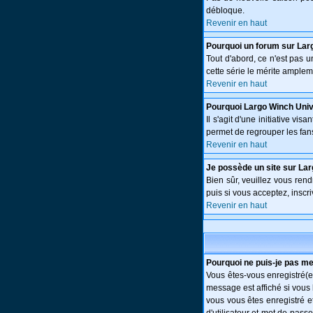
débloque.
Revenir en haut
Pourquoi un forum sur Lar
Tout d'abord, ce n'est pas 
cette série le mérite amplem
Revenir en haut
Pourquoi Largo Winch Uni
Il s'agit d'une initiative v
permet de regrouper les fans 
Revenir en haut
Je possède un site sur Lar
Bien sûr, veuillez vous ren
puis si vous acceptez, inscri
Revenir en haut
Pourquoi ne puis-je pas m
Vous êtes-vous enregistré(e
message est affiché si vous 
vous vous êtes enregistré e