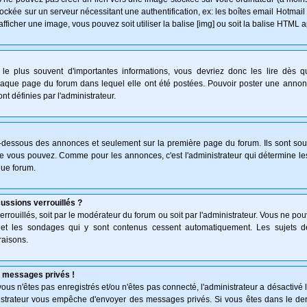
ockée sur un serveur nécessitant une authentification, ex: les boîtes email Hotmail
afficher une image, vous pouvez soit utiliser la balise [img] ou soit la balise HTML 
le plus souvent d'importantes informations, vous devriez donc les lire dès 
haque page du forum dans lequel elle ont été postées. Pouvoir poster une anno
nt définies par l'administrateur.
n-dessous des annonces et seulement sur la première page du forum. Ils sont sou
ue vous pouvez. Comme pour les annonces, c'est l'administrateur qui détermine l
que forum.
cussions verrouillés ?
verrouillés, soit par le modérateur du forum ou soit par l'administrateur. Vous ne p
s et les sondages qui y sont contenus cessent automatiquement. Les sujets d
raisons.
 messages privés !
: vous n'êtes pas enregistrés et/ou n'êtes pas connecté, l'administrateur a désactiv
inistrateur vous empêche d'envoyer des messages privés. Si vous êtes dans le der