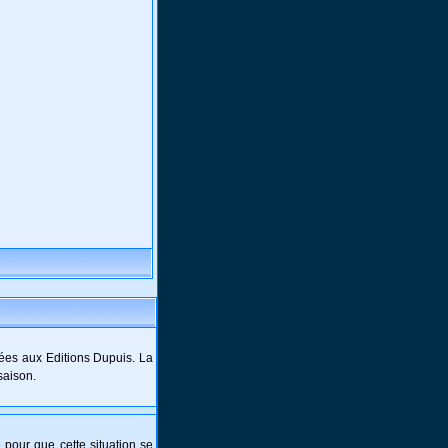
ées aux Editions Dupuis. La
saison.
e pour que cette situation se