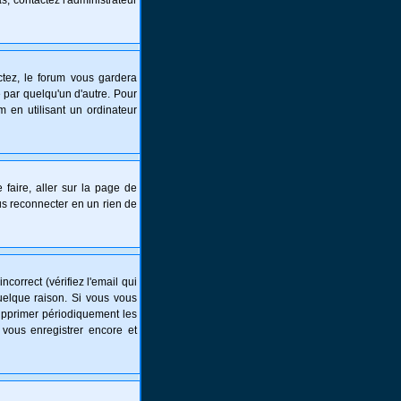
s, contactez l'administrateur
tez, le forum vous gardera
 par quelqu'un d'autre. Pour
 en utilisant un ordinateur
 faire, aller sur la page de
ous reconnecter en un rien de
correct (vérifiez l'email qui
uelque raison. Si vous vous
supprimer périodiquement les
 vous enregistrer encore et