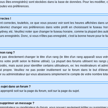
vous êtes enregistrés) sont stockées dans la base de données. Pour les modifier, c
outes vos préférences.
rectes !
t correctes, toutefois, ce que vous pouvez voir sont les heures affichées dans un
s devriez changer vos préférences dans votre profil en choisissant le fuseau hor
ydney, etc. Veuillez noter que changer le fuseau horaire, comme la plupart des au
teurs enregistrés. Donc, si vous n'êtes pas enregistré, c'est la bonne heure pour le f
mon rang ?
pas directement changer le titre d'un rang (le titre d'un rang apparaît sous votr
ns votre profil selon le thème utilisé). La plupart des forums utilisent les rang
és, mais aussi pour identifier certains utilisateurs, ex: les modérateurs et admi
st propre. Veuillez ne pas poster inutilement sur le forum dans le but d'élev
 ou administrateur qui vous abaissera simplement le compte de votre nombre tot
 sujet dans un forum ?
 approprié soit sur la page du forum, soit sur la page du sujet.
u supprimer un message ?
dministrateur ou modérateur du forum, vous pouvez seulement éditer ou supprimer