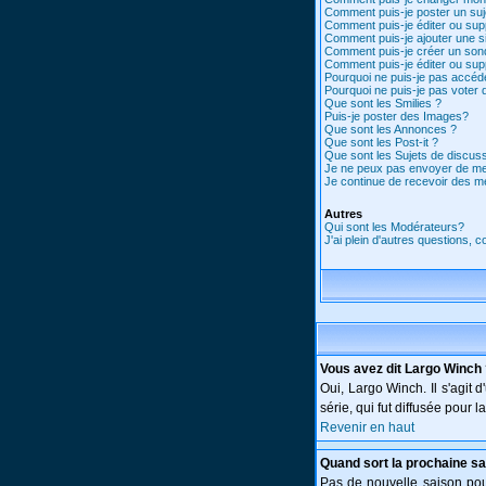
Comment puis-je poster un suj
Comment puis-je éditer ou su
Comment puis-je ajouter une 
Comment puis-je créer un son
Comment puis-je éditer ou su
Pourquoi ne puis-je pas accéd
Pourquoi ne puis-je pas voter
Que sont les Smilies ?
Puis-je poster des Images?
Que sont les Annonces ?
Que sont les Post-it ?
Que sont les Sujets de discuss
Je ne peux pas envoyer de me
Je continue de recevoir des m
Autres
Qui sont les Modérateurs?
J'ai plein d'autres questions, 
Vous avez dit Largo Winch
Oui, Largo Winch. Il s'agi
série, qui fut diffusée pour
Revenir en haut
Quand sort la prochaine sa
Pas de nouvelle saison pour 