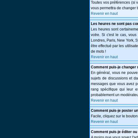
Toutes vos préférences (si 
vous permettra de changer t
Revenir en haut
Les heures ne sont pas cor
Les heures sont certainemen
votre. Si c'est le cas, vou
Londres, Paris, New York, S
être effectué par les utilisa
de mots !
Revenir en haut
Comment puis-je changer 
En général, vous ne pouvez 
sujets de discussions et da
messages que vous avez post
rang spécifique qui leur e
probablement un modérateur
Revenir en haut
Comment puis-je poster un
Facile, cliquez sur le bouton
Revenir en haut
Comment puis-je éditer o
A moins que vous soyez l'a