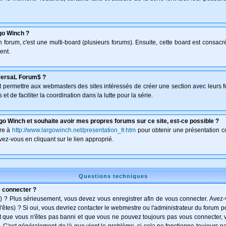
go Winch ?
un forum, c'est une multi-board (plusieurs forums). Ensuite, cette board est consa
ent.
versaL Forum$ ?
isant permettre aux webmasters des sites intéressés de créer une section avec leurs 
et de faciliter la coordination dans la lutte pour la série.
go Winch et souhaite avoir mes propres forums sur ce site, est-ce possible ?
dre à
http://www.largowinch.net/presentation_fr.htm
pour obtenir une présentation co
vez-vous en cliquant sur le lien approprié.
Questions techniques
e connecter ?
) ? Plus sérieusement, vous devez vous enregistrer afin de vous connecter. Avez
l'êtes) ? Si oui, vous devriez contacter le webmestre ou l'administrateur du forum po
t que vous n'êtes pas banni et que vous ne pouvez toujours pas vous connecter, vé