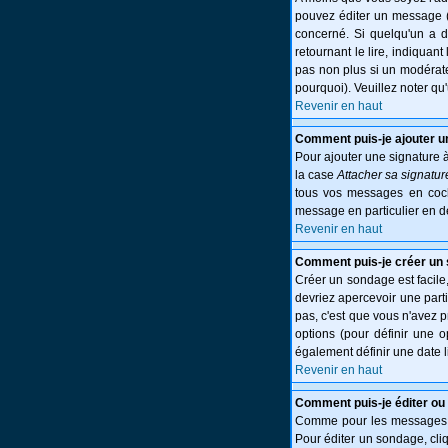
pouvez éditer un message (p
concerné. Si quelqu'un a 
retournant le lire, indiquant
pas non plus si un modérate
pourquoi). Veuillez noter q
Revenir en haut
Comment puis-je ajouter 
Pour ajouter une signature 
la case
Attacher sa signatur
tous vos messages en cocha
message en particulier en d
Revenir en haut
Comment puis-je créer un
Créer un sondage est facile,
devriez apercevoir une part
pas, c'est que vous n'avez 
options (pour définir une 
également définir une date l
Revenir en haut
Comment puis-je éditer ou
Comme pour les messages, l
Pour éditer un sondage, cliq