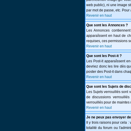
web public), ni une image st
par mot de passe, etc. Pour 
Revenir en haut
Que sont les Annonces ?
Les Annonces contiennent 
apparaîssent en haut de c
requises, ces permissions so
Revenir en haut
Que sont les Post-it ?
Les Post-it apparaîssent e
devriez donc les lire dès q
poster des Post-it dans cha
Revenir en haut
Que sont les Sujets de dis
Les Sujets verrouillés sont 
de discussions verrouillé
verrouillés pour de maintes 
Revenir en haut
Je ne peux pas envoyer de
Il y trois raisons pour cela 
totalité du forum ou l'adm