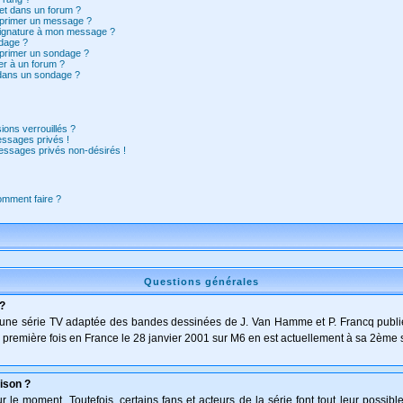
et dans un forum ?
pprimer un message ?
signature à mon message ?
dage ?
pprimer un sondage ?
er à un forum ?
 dans un sondage ?
ions verrouillés ?
ssages privés !
essages privés non-désirés !
comment faire ?
Questions générales
 ?
t d'une série TV adaptée des bandes dessinées de J. Van Hamme et P. Francq publi
 la première fois en France le 28 janvier 2001 sur M6 en est actuellement à sa 2ème 
ison ?
le moment. Toutefois, certains fans et acteurs de la série font tout leur possibl