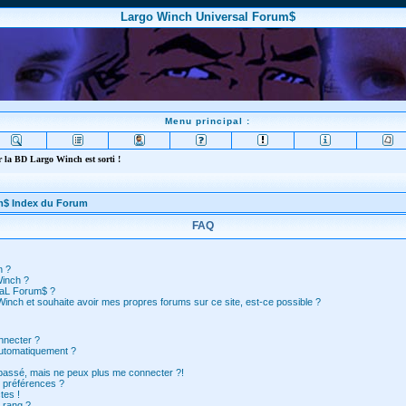
Largo Winch Universal Forum$
Menu principal :
 la BD Largo Winch est sorti !
m$ Index du Forum
FAQ
n ?
Winch ?
saL Forum$ ?
inch et souhaite avoir mes propres forums sur ce site, est-ce possible ?
nnecter ?
automatiquement ?
 passé, mais ne peux plus me connecter ?!
 préférences ?
tes !
 rang ?