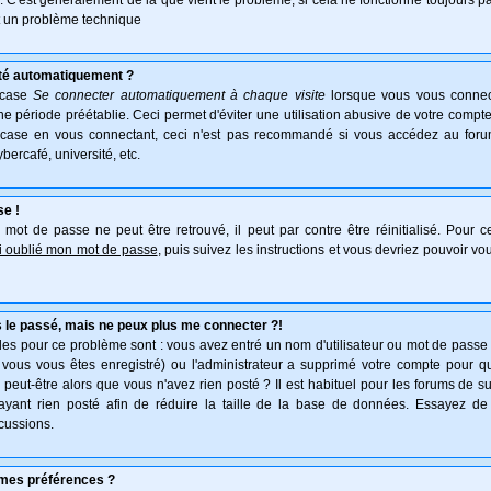
e. C'est généralement de là que vient le problème, si cela ne fonctionne toujours pa
ait un problème technique
té automatiquement ?
 case
Se connecter automatiquement à chaque visite
lorsque vous vous connec
 période préétablie. Ceci permet d'éviter une utilisation abusive de votre compte
 case en vous connectant, ceci n'est pas recommandé si vous accédez au forum
ybercafé, université, etc.
se !
mot de passe ne peut être retrouvé, il peut par contre être réinitialisé. Pour ce
ai oublié mon mot de passe
, puis suivez les instructions et vous devriez pouvoir v
 le passé, mais ne peux plus me connecter ?!
es pour ce problème sont : vous avez entré un nom d'utilisateur ou mot de passe in
vous vous êtes enregistré) ou l'administrateur a supprimé votre compte pour q
, peut-être alors que vous n'avez rien posté ? Il est habituel pour les forums de 
'ayant rien posté afin de réduire la taille de la base de données. Essayez de
cussions.
mes préférences ?