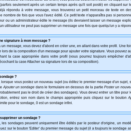
arfois seulement après un certain temps après qu'il soit posté) en cliquant sur 
déjà répondu à votre message, vous trouverez un petit morceau de texte en d
 le nombre de fois que vous l'avez édité. Ce petit texte n'apparaîtra pas si personn
ur ou un administrateur édite le message (ils devraient laisser un message expliqu
u'un utilisateur ne peut pas supprimer un message une fois que quelqu'un y a répon
une signature à mon message ?
à un message, vous devez d'abord en créer une, en allant dans votre profil. Une fo
e
lors de la composition d'un message pour ajouter votre signature. Vous pouvez aus
nt la case appropriée dans votre profil (vous pourrez toujours empêcher d'at
écochant la case Attacher sa signature lors de sa composition).
 sondage ?
 lorsque vous postez un nouveau sujet (ou éditez le premier message d'un sujet, s
ie
Ajouter un sondage
dans le formulaire en dessous de la partie
Poster un nouve
probablement pas le droit de créer des sondages). Vous devez entrer un titre pour
option, entrez son nom dans le champs appropriée puis cliquez sur le bouton
A
imite pour le sondage, 0 est un sondage infini.
 supprimer un sondage ?
es sondages peuvent uniquement être édités par le posteur d'origine, un modér
uez sur le bouton 'Editer' du premier message du sujet (il a toujours le sondage a