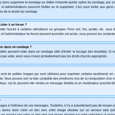
z alors supprimer le sondage ou éditer n'importe quelle option du sondage, par co
 et administrateurs pourront l'éditer ou le supprimer. Ceci pour éviter aux gen
lieu de la durée du sondage.
céder à un forum ?
ter l'accès à certains utilisateurs ou groupes. Pour voir, lire, poster, etc. vous
 et l'administrateur du forum peuvent accorder cet accès, vous pouvez les contacter
ter dans un sondage ?
istrés peuvent voter dans un sondage (afin d'éviter le trucage des résultats). Si 
 pas voter, alors vous n'avez probablement pas les droits d'accès appropriés.
ont de petites images qui sont utilisées pour exprimer certains sentiments en uti
 triste. Vous pouvez voir la liste complète des emoticons lors de la composition d'
leys, car ils peuvent vite rendre un message illisible et un modérateur pourrait d
.
?
ges à l'intérieur de vos messages. Toutefois, il n'y a actuellement pas de moyen 
 devez donc créer un lien vers votre image stockée sur un serveur web publi
 ne pouvez pas créer un lien vers une image stockée sur votre ordinateur (à moins