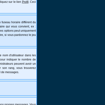
liquez sur le lien
Profil
. Ceci
 fuseau horaire différent du
aire qui vous convient, ex :
tres options peut uniquement
aire, si vous pardonnez le jeu
e nom d'utilisateur dans les
s pour indiquer le nombre de
nistrateurs peuvent avoir un
er son rang, vous trouverez
al de messages.
 vos propres messages. Vous