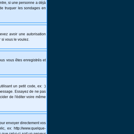
ntre, si une personne a déjà
s de truquer les sondages en
 devez avoir une autorisation
 si vous le voulez.
vous vous êtes enregistrés et
lisant un petit code, ex: :)
un message. Essayez de ne pas
écider de l'éditer voire même
pour envoyer directement vos
c, ex: http://www.quelque-
 que celui-ci soit un serveur