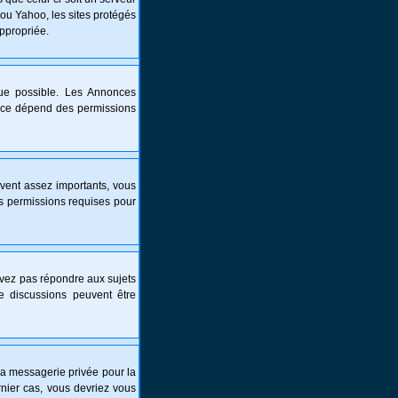
 ou Yahoo, les sites protégés
appropriée.
que possible. Les Annonces
nce dépend des permissions
vent assez importants, vous
es permissions requises pour
ouvez pas répondre aux sujets
e discussions peuvent être
é la messagerie privée pour la
nier cas, vous devriez vous