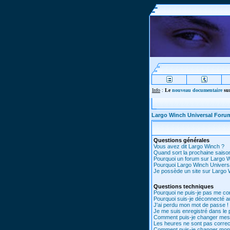
Info
:
Le
nouveau documentaire
sur
Largo Winch Universal Foru
Questions générales
Vous avez dit Largo Winch ?
Quand sort la prochaine saiso
Pourquoi un forum sur Largo 
Pourquoi Largo Winch Univer
Je possède un site sur Largo W
Questions techniques
Pourquoi ne puis-je pas me co
Pourquoi suis-je déconnecté 
J'ai perdu mon mot de passe !
Je me suis enregistré dans le
Comment puis-je changer mes
Les heures ne sont pas correc
Comment puis-je changer mon