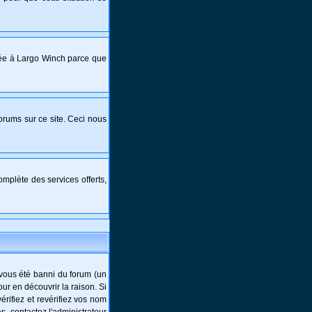
crée à Largo Winch parce que
forums sur ce site. Ceci nous
mplète des services offerts,
-vous été banni du forum (un
ur en découvrir la raison. Si
rifiez et revérifiez vos nom