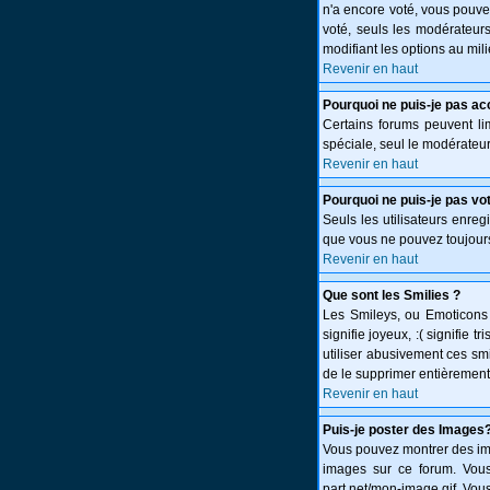
n'a encore voté, vous pouve
voté, seuls les modérateurs
modifiant les options au mi
Revenir en haut
Pourquoi ne puis-je pas ac
Certains forums peuvent limi
spéciale, seul le modérateur
Revenir en haut
Pourquoi ne puis-je pas vo
Seuls les utilisateurs enreg
que vous ne pouvez toujours
Revenir en haut
Que sont les Smilies ?
Les Smileys, ou Emoticons s
signifie joyeux, :( signifie
utiliser abusivement ces smi
de le supprimer entièrement
Revenir en haut
Puis-je poster des Images
Vous pouvez montrer des ima
images sur ce forum. Vous
part.net/mon-image.gif. Vous