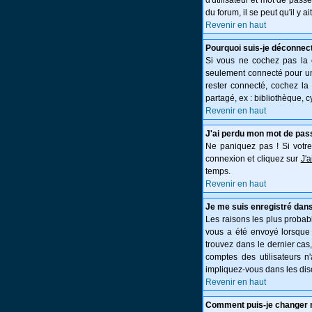
d'utilisateur et mot de pass
du forum, il se peut qu'il y 
Revenir en haut
Pourquoi suis-je déconnec
Si vous ne cochez pas la
seulement connecté pour une
rester connecté, cochez la
partagé, ex : bibliothèque, c
Revenir en haut
J'ai perdu mon mot de pas
Ne paniquez pas ! Si votre 
connexion et cliquez sur
J'
temps.
Revenir en haut
Je me suis enregistré dans
Les raisons les plus probabl
vous a été envoyé lorsque 
trouvez dans le dernier cas
comptes des utilisateurs n
impliquez-vous dans les dis
Revenir en haut
Comment puis-je changer 