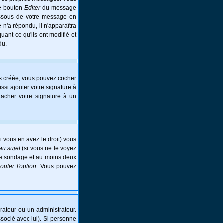
le bouton
Editer
du message
essous de votre message en
e n'a répondu, il n'apparaîtra
ant ce qu'ils ont modifié et
du.
is créée, vous pouvez cocher
si ajouter votre signature à
tacher votre signature à un
i vous en avez le droit) vous
au sujet
(si vous ne le voyez
 le sondage et au moins deux
jouter l'option
. Vous pouvez
ateur ou un administrateur.
ssocié avec lui). Si personne