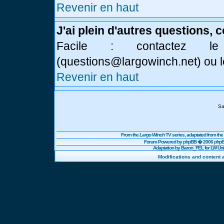
Revenir en haut
J'ai plein d'autres questions, 
Facile : contactez l
(
questions@largowinch.net
) ou 
Revenir en haut
Sa
From the
Largo Winch
TV series, adaptated from t
Forum Powered by
phpBB
� 2006 phpBB
Adaptation by Baron_FEL for LW U
Modifications and content