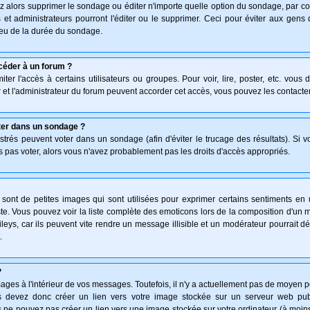
z alors supprimer le sondage ou éditer n'importe quelle option du sondage, par co
 et administrateurs pourront l'éditer ou le supprimer. Ceci pour éviter aux gen
lieu de la durée du sondage.
céder à un forum ?
ter l'accès à certains utilisateurs ou groupes. Pour voir, lire, poster, etc. vous
 et l'administrateur du forum peuvent accorder cet accès, vous pouvez les contacter
ter dans un sondage ?
istrés peuvent voter dans un sondage (afin d'éviter le trucage des résultats). Si 
 pas voter, alors vous n'avez probablement pas les droits d'accès appropriés.
ont de petites images qui sont utilisées pour exprimer certains sentiments en uti
 triste. Vous pouvez voir la liste complète des emoticons lors de la composition d'
leys, car ils peuvent vite rendre un message illisible et un modérateur pourrait d
.
?
ges à l'intérieur de vos messages. Toutefois, il n'y a actuellement pas de moyen 
 devez donc créer un lien vers votre image stockée sur un serveur web publi
 ne pouvez pas créer un lien vers une image stockée sur votre ordinateur (à moins