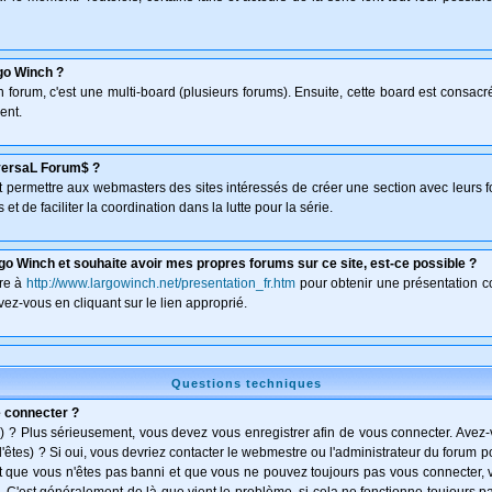
go Winch ?
un forum, c'est une multi-board (plusieurs forums). Ensuite, cette board est consa
ent.
versaL Forum$ ?
isant permettre aux webmasters des sites intéressés de créer une section avec leurs 
et de faciliter la coordination dans la lutte pour la série.
go Winch et souhaite avoir mes propres forums sur ce site, est-ce possible ?
dre à
http://www.largowinch.net/presentation_fr.htm
pour obtenir une présentation co
vez-vous en cliquant sur le lien approprié.
Questions techniques
e connecter ?
) ? Plus sérieusement, vous devez vous enregistrer afin de vous connecter. Avez
l'êtes) ? Si oui, vous devriez contacter le webmestre ou l'administrateur du forum po
t que vous n'êtes pas banni et que vous ne pouvez toujours pas vous connecter, vé