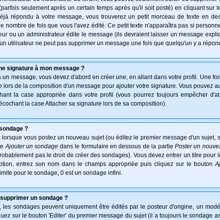
arfois seulement après un certain temps après qu'il soit posté) en cliquant sur 
déjà répondu à votre message, vous trouverez un petit morceau de texte en d
 le nombre de fois que vous l'avez édité. Ce petit texte n'apparaîtra pas si personn
ur ou un administrateur édite le message (ils devraient laisser un message expliqu
u'un utilisateur ne peut pas supprimer un message une fois que quelqu'un y a répon
une signature à mon message ?
à un message, vous devez d'abord en créer une, en allant dans votre profil. Une fo
e
lors de la composition d'un message pour ajouter votre signature. Vous pouvez aus
nt la case appropriée dans votre profil (vous pourrez toujours empêcher d'at
écochant la case Attacher sa signature lors de sa composition).
 sondage ?
 lorsque vous postez un nouveau sujet (ou éditez le premier message d'un sujet, s
ie
Ajouter un sondage
dans le formulaire en dessous de la partie
Poster un nouve
probablement pas le droit de créer des sondages). Vous devez entrer un titre pour
option, entrez son nom dans le champs appropriée puis cliquez sur le bouton
A
imite pour le sondage, 0 est un sondage infini.
 supprimer un sondage ?
es sondages peuvent uniquement être édités par le posteur d'origine, un modér
uez sur le bouton 'Editer' du premier message du sujet (il a toujours le sondage a