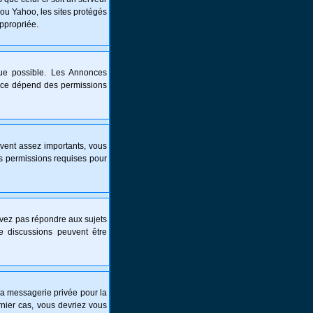
 ou Yahoo, les sites protégés
appropriée.
que possible. Les Annonces
nce dépend des permissions
vent assez importants, vous
es permissions requises pour
ouvez pas répondre aux sujets
e discussions peuvent être
é la messagerie privée pour la
nier cas, vous devriez vous