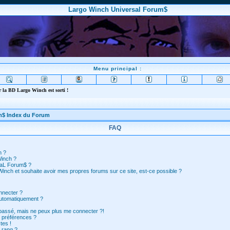
Largo Winch Universal Forum$
Menu principal :
 la BD Largo Winch est sorti !
m$ Index du Forum
FAQ
n ?
Winch ?
saL Forum$ ?
inch et souhaite avoir mes propres forums sur ce site, est-ce possible ?
nnecter ?
automatiquement ?
 passé, mais ne peux plus me connecter ?!
 préférences ?
tes !
 rang ?