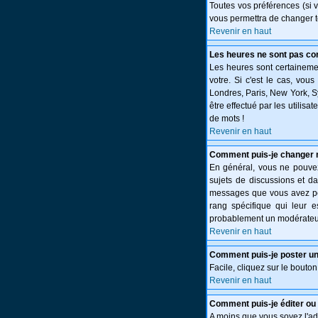
Toutes vos préférences (si 
vous permettra de changer t
Revenir en haut
Les heures ne sont pas cor
Les heures sont certainemen
votre. Si c'est le cas, vou
Londres, Paris, New York, S
être effectué par les utilisa
de mots !
Revenir en haut
Comment puis-je changer 
En général, vous ne pouvez 
sujets de discussions et da
messages que vous avez post
rang spécifique qui leur e
probablement un modérateur
Revenir en haut
Comment puis-je poster un
Facile, cliquez sur le bouton
Revenir en haut
Comment puis-je éditer o
A moins que vous soyez l'a