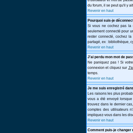
d'utilisateur et mot de pass
du forum, il se peut qu'il y 
Revenir en haut
Pourquoi suis-je déconnec
Si vous ne cochez pas la
seulement connecté pour une
rester connecté, cochez la
partagé, ex : bibliothèque, c
Revenir en haut
J'ai perdu mon mot de pas
Ne paniquez pas ! Si votre 
connexion et cliquez sur
J'
temps.
Revenir en haut
Je me suis enregistré dans
Les raisons les plus probabl
vous a été envoyé lorsque 
trouvez dans le dernier cas
comptes des utilisateurs n
impliquez-vous dans les dis
Revenir en haut
Comment puis-je changer 