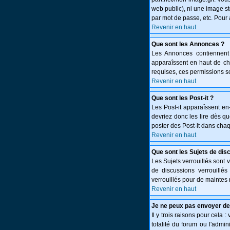
web public), ni une image st
par mot de passe, etc. Pour 
Revenir en haut
Que sont les Annonces ?
Les Annonces contiennent 
apparaîssent en haut de c
requises, ces permissions so
Revenir en haut
Que sont les Post-it ?
Les Post-it apparaîssent e
devriez donc les lire dès q
poster des Post-it dans cha
Revenir en haut
Que sont les Sujets de dis
Les Sujets verrouillés sont 
de discussions verrouillé
verrouillés pour de maintes 
Revenir en haut
Je ne peux pas envoyer de
Il y trois raisons pour cela 
totalité du forum ou l'adm