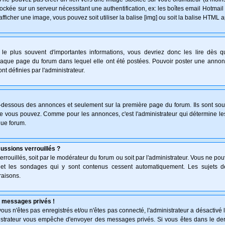
ockée sur un serveur nécessitant une authentification, ex: les boîtes email Hotmail
afficher une image, vous pouvez soit utiliser la balise [img] ou soit la balise HTML 
le plus souvent d'importantes informations, vous devriez donc les lire dès 
haque page du forum dans lequel elle ont été postées. Pouvoir poster une anno
nt définies par l'administrateur.
n-dessous des annonces et seulement sur la première page du forum. Ils sont sou
ue vous pouvez. Comme pour les annonces, c'est l'administrateur qui détermine l
que forum.
cussions verrouillés ?
verrouillés, soit par le modérateur du forum ou soit par l'administrateur. Vous ne p
s et les sondages qui y sont contenus cessent automatiquement. Les sujets d
raisons.
 messages privés !
: vous n'êtes pas enregistrés et/ou n'êtes pas connecté, l'administrateur a désactiv
inistrateur vous empêche d'envoyer des messages privés. Si vous êtes dans le der