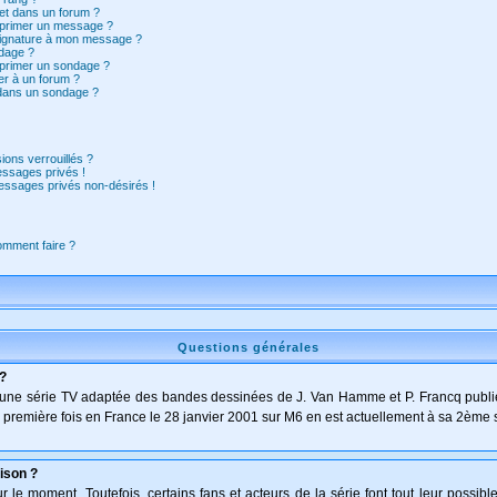
et dans un forum ?
pprimer un message ?
signature à mon message ?
dage ?
pprimer un sondage ?
er à un forum ?
 dans un sondage ?
ions verrouillés ?
ssages privés !
essages privés non-désirés !
comment faire ?
Questions générales
 ?
t d'une série TV adaptée des bandes dessinées de J. Van Hamme et P. Francq publi
 la première fois en France le 28 janvier 2001 sur M6 en est actuellement à sa 2ème 
ison ?
le moment. Toutefois, certains fans et acteurs de la série font tout leur possibl