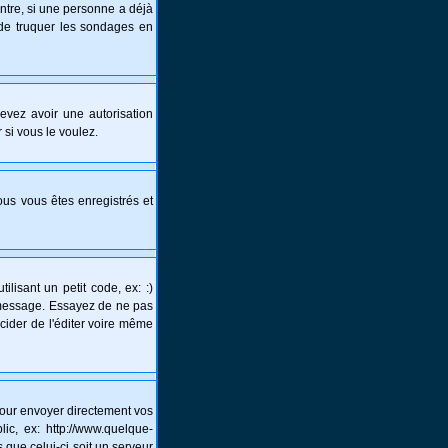
ntre, si une personne a déjà
s de truquer les sondages en
 devez avoir une autorisation
 si vous le voulez.
vous vous êtes enregistrés et
lisant un petit code, ex: :)
un message. Essayez de ne pas
écider de l'éditer voire même
pour envoyer directement vos
c, ex: http://www.quelque-
 que celui-ci soit un serveur