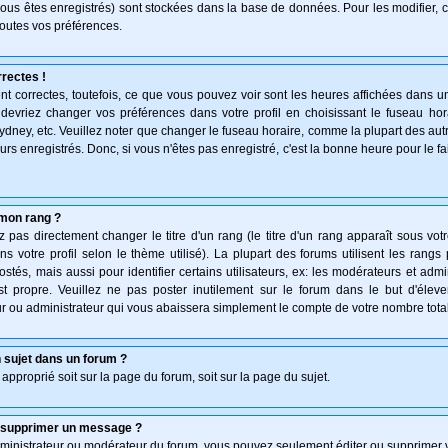
vous êtes enregistrés) sont stockées dans la base de données. Pour les modifier, c
outes vos préférences.
rectes !
t correctes, toutefois, ce que vous pouvez voir sont les heures affichées dans un
s devriez changer vos préférences dans votre profil en choisissant le fuseau hor
ydney, etc. Veuillez noter que changer le fuseau horaire, comme la plupart des au
teurs enregistrés. Donc, si vous n'êtes pas enregistré, c'est la bonne heure pour le f
mon rang ?
pas directement changer le titre d'un rang (le titre d'un rang apparaît sous votr
ns votre profil selon le thème utilisé). La plupart des forums utilisent les rang
és, mais aussi pour identifier certains utilisateurs, ex: les modérateurs et admi
st propre. Veuillez ne pas poster inutilement sur le forum dans le but d'élev
 ou administrateur qui vous abaissera simplement le compte de votre nombre tot
 sujet dans un forum ?
 approprié soit sur la page du forum, soit sur la page du sujet.
u supprimer un message ?
dministrateur ou modérateur du forum, vous pouvez seulement éditer ou supprimer