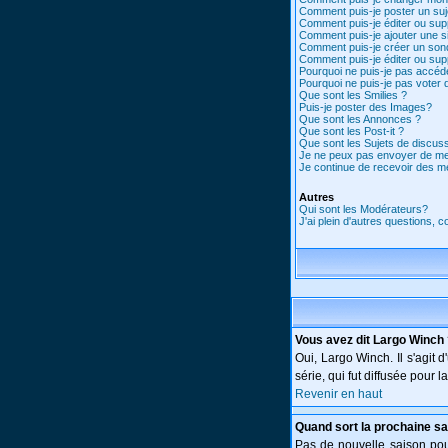
Comment puis-je poster un suj
Comment puis-je éditer ou su
Comment puis-je ajouter une 
Comment puis-je créer un son
Comment puis-je éditer ou su
Pourquoi ne puis-je pas accéd
Pourquoi ne puis-je pas voter
Que sont les Smilies ?
Puis-je poster des Images?
Que sont les Annonces ?
Que sont les Post-it ?
Que sont les Sujets de discuss
Je ne peux pas envoyer de me
Je continue de recevoir des m
Autres
Qui sont les Modérateurs?
J'ai plein d'autres questions, 
Vous avez dit Largo Winch
Oui, Largo Winch. Il s'agi
série, qui fut diffusée pour
Revenir en haut
Quand sort la prochaine sa
Pas de nouvelle saison pour 