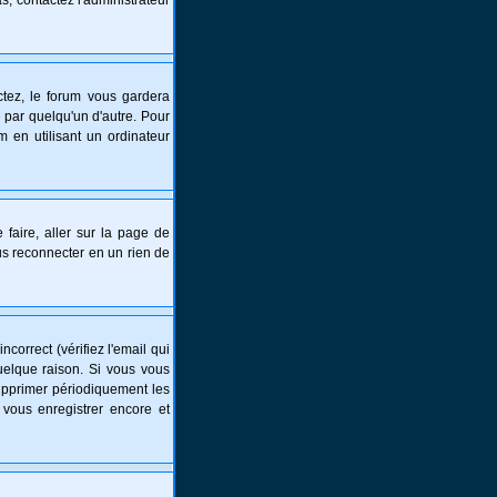
s, contactez l'administrateur
tez, le forum vous gardera
 par quelqu'un d'autre. Pour
 en utilisant un ordinateur
 faire, aller sur la page de
ous reconnecter en un rien de
correct (vérifiez l'email qui
uelque raison. Si vous vous
supprimer périodiquement les
 vous enregistrer encore et