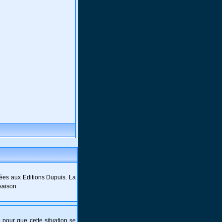
ées aux Editions Dupuis. La
saison.
e pour que cette situation se