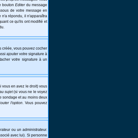
le bouton
Editer
du message
essous de votre message en
e n'a répondu, il n'apparaîtra
ant ce qu'ils ont modifié et
du.
is créée, vous pouvez cocher
si ajouter votre signature à
tacher votre signature à un
i vous en avez le droit) vous
au sujet
(si vous ne le voyez
 le sondage et au moins deux
jouter l'option
. Vous pouvez
ateur ou un administrateur.
ssocié avec lui). Si personne