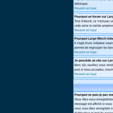
débloque.
Revenir en haut
Pourquoi un forum sur Lar
Tout d'abord, ce n'est pas 
cette série le mérite amplem
Revenir en haut
Pourquoi Largo Winch Uni
Il s'agit d'une initiative v
permet de regrouper les fans 
Revenir en haut
Je possède un site sur Lar
Bien sûr, veuillez vous ren
puis si vous acceptez, inscri
Revenir en haut
Pourquoi ne puis-je pas m
Vous êtes-vous enregistré(e
message est affiché si vous 
vous vous êtes enregistré e