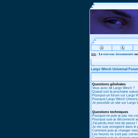
Info
:
Le
nouveau documentaire
sur
Largo Winch Universal Foru
Questions générales
Vous avez dit Largo Winch ?
Quand sort la prochaine saiso
Pourquoi un forum sur Largo 
Pourquoi Largo Winch Univer
Je possède un site sur Largo W
Questions techniques
Pourquoi ne puis-je pas me co
Pourquoi suis-je déconnecté 
J'ai perdu mon mot de passe !
Je me suis enregistré dans le
Comment puis-je changer mes
Les heures ne sont pas correc
Comment puis-je changer mon