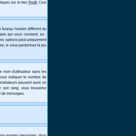
liquez sur le lien
Profil
. Ceci
 fuseau horaire différent du
aire qui vous convient, ex :
tres options peut uniquement
aire, si vous pardonnez le jeu
e nom d'utilisateur dans les
s pour indiquer le nombre de
nistrateurs peuvent avoir un
er son rang, vous trouverez
al de messages.
 vos propres messages. Vous