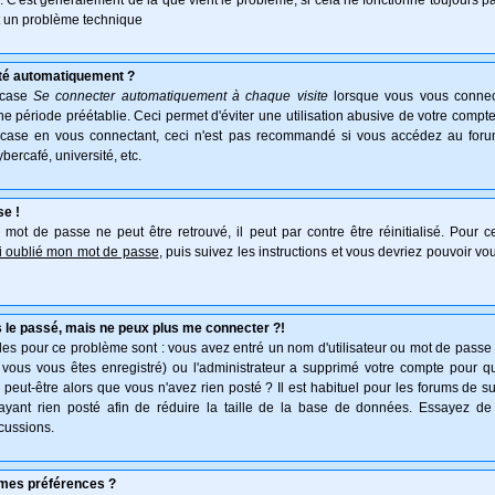
e. C'est généralement de là que vient le problème, si cela ne fonctionne toujours pa
ait un problème technique
té automatiquement ?
 case
Se connecter automatiquement à chaque visite
lorsque vous vous connec
 période préétablie. Ceci permet d'éviter une utilisation abusive de votre compte
 case en vous connectant, ceci n'est pas recommandé si vous accédez au forum
ybercafé, université, etc.
se !
mot de passe ne peut être retrouvé, il peut par contre être réinitialisé. Pour ce
ai oublié mon mot de passe
, puis suivez les instructions et vous devriez pouvoir v
 le passé, mais ne peux plus me connecter ?!
es pour ce problème sont : vous avez entré un nom d'utilisateur ou mot de passe in
vous vous êtes enregistré) ou l'administrateur a supprimé votre compte pour q
, peut-être alors que vous n'avez rien posté ? Il est habituel pour les forums de 
'ayant rien posté afin de réduire la taille de la base de données. Essayez de
cussions.
mes préférences ?