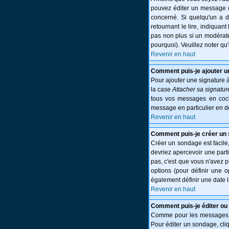
pouvez éditer un message (p
concerné. Si quelqu'un a 
retournant le lire, indiquant
pas non plus si un modérate
pourquoi). Veuillez noter q
Revenir en haut
Comment puis-je ajouter 
Pour ajouter une signature 
la case
Attacher sa signatur
tous vos messages en cocha
message en particulier en d
Revenir en haut
Comment puis-je créer un
Créer un sondage est facile,
devriez apercevoir une part
pas, c'est que vous n'avez 
options (pour définir une 
également définir une date l
Revenir en haut
Comment puis-je éditer ou
Comme pour les messages, l
Pour éditer un sondage, cliq