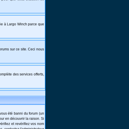
crée à Largo Winch parce que
forums sur ce site. Ceci nous
mplète des services offerts,
-vous été banni du forum (un
ur en découvrir la raison. Si
rifiez et revérifiez vos nom