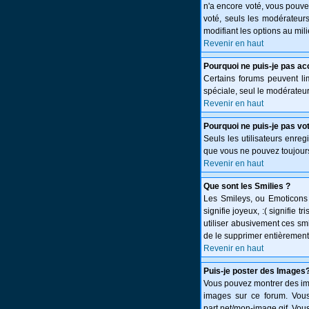
n'a encore voté, vous pouve
voté, seuls les modérateurs
modifiant les options au mi
Revenir en haut
Pourquoi ne puis-je pas ac
Certains forums peuvent limi
spéciale, seul le modérateur
Revenir en haut
Pourquoi ne puis-je pas vo
Seuls les utilisateurs enreg
que vous ne pouvez toujours
Revenir en haut
Que sont les Smilies ?
Les Smileys, ou Emoticons s
signifie joyeux, :( signifie
utiliser abusivement ces smi
de le supprimer entièrement
Revenir en haut
Puis-je poster des Images
Vous pouvez montrer des ima
images sur ce forum. Vous
part.net/mon-image.gif. Vous