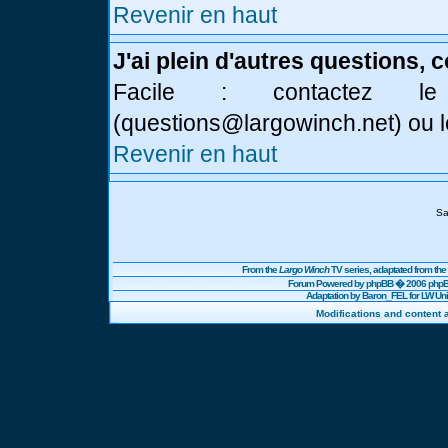
Revenir en haut
J'ai plein d'autres questions, 
Facile : contactez l
(
questions@largowinch.net
) ou 
Revenir en haut
Sa
From the
Largo Winch
TV series, adaptated from t
Forum Powered by
phpBB
� 2006 phpBB
Adaptation by Baron_FEL for LW U
Modifications and content