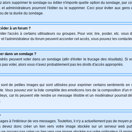
z alors supprimer le sondage ou éditer n'importe quelle option du sondage, par co
 et administrateurs pourront l'éditer ou le supprimer. Ceci pour éviter aux gen
lieu de la durée du sondage.
céder à un forum ?
ter l'accès à certains utilisateurs ou groupes. Pour voir, lire, poster, etc. vous
 et l'administrateur du forum peuvent accorder cet accès, vous pouvez les contacter
ter dans un sondage ?
istrés peuvent voter dans un sondage (afin d'éviter le trucage des résultats). Si 
 pas voter, alors vous n'avez probablement pas les droits d'accès appropriés.
ont de petites images qui sont utilisées pour exprimer certains sentiments en uti
 triste. Vous pouvez voir la liste complète des emoticons lors de la composition d'
leys, car ils peuvent vite rendre un message illisible et un modérateur pourrait d
.
?
ges à l'intérieur de vos messages. Toutefois, il n'y a actuellement pas de moyen 
 devez donc créer un lien vers votre image stockée sur un serveur web publi
 ne pouvez pas créer un lien vers une image stockée sur votre ordinateur (à moins