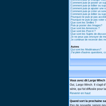
Comment puis-je poster un suj
Comment puis-je éditer ou su
Comment puis-je ajouter une 
Comment puis-je créer un son
Comment puis-je éditer ou su
Pourquoi ne puis-je pas accéd
Pourquoi ne puis-je pas voter
Que sont les Smilies ?
Puis-je poster des Images?
Que sont les Annonces ?
Que sont les Post-it ?
Que sont les Sujets de discuss
Je ne peux pas envoyer de me
Je continue de recevoir des m
Autres
Qui sont les Modérateurs?
J'ai plein d'autres questions, 
Vous avez dit Largo Winch
Oui, Largo Winch. Il s'agi
série, qui fut diffusée pour
Revenir en haut
Quand sort la prochaine sa
Pas de nouvelle saison pour 