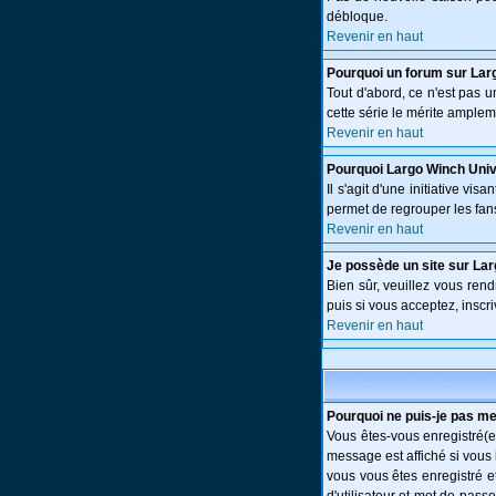
débloque.
Revenir en haut
Pourquoi un forum sur Lar
Tout d'abord, ce n'est pas 
cette série le mérite amplem
Revenir en haut
Pourquoi Largo Winch Uni
Il s'agit d'une initiative v
permet de regrouper les fans 
Revenir en haut
Je possède un site sur Lar
Bien sûr, veuillez vous ren
puis si vous acceptez, inscri
Revenir en haut
Pourquoi ne puis-je pas m
Vous êtes-vous enregistré(e
message est affiché si vous 
vous vous êtes enregistré e