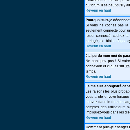
d'utilisateur et mot de pass
du forum, il se peut qu'il y 
Revenir en haut
Pourquoi suis-je déconnec
Si vous ne cochez pas la
seulement connecté pour une
rester connecté, cochez la
partagé, ex : bibliothèque, c
Revenir en haut
J'ai perdu mon mot de pas
Ne paniquez pas ! Si votre 
connexion et cliquez sur
J'
temps.
Revenir en haut
Je me suis enregistré dans
Les raisons les plus probabl
vous a été envoyé lorsque 
trouvez dans le dernier cas
comptes des utilisateurs n
impliquez-vous dans les dis
Revenir en haut
Comment puis-je changer 