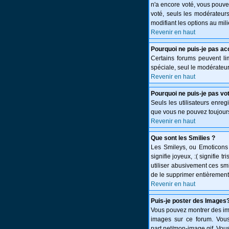
n'a encore voté, vous pouve
voté, seuls les modérateurs
modifiant les options au mi
Revenir en haut
Pourquoi ne puis-je pas ac
Certains forums peuvent limi
spéciale, seul le modérateur
Revenir en haut
Pourquoi ne puis-je pas vo
Seuls les utilisateurs enreg
que vous ne pouvez toujours
Revenir en haut
Que sont les Smilies ?
Les Smileys, ou Emoticons s
signifie joyeux, :( signifie
utiliser abusivement ces smi
de le supprimer entièrement
Revenir en haut
Puis-je poster des Images
Vous pouvez montrer des ima
images sur ce forum. Vous
part.net/mon-image.gif. Vous