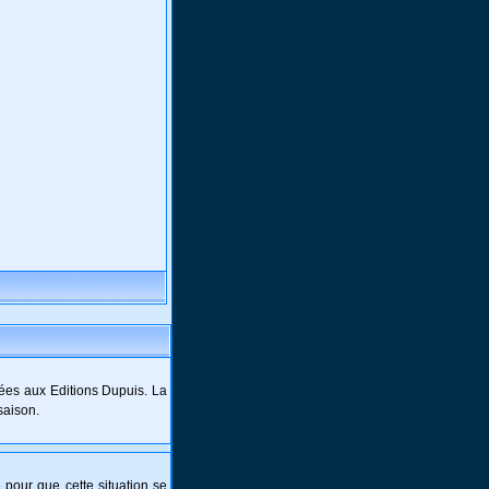
ées aux Editions Dupuis. La
saison.
e pour que cette situation se