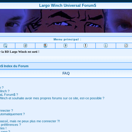
Largo Winch Universal Forum$
Menu principal :
 la BD Largo Winch est sorti !
m$ Index du Forum
FAQ
n ?
Winch ?
saL Forum$ ?
inch et souhaite avoir mes propres forums sur ce site, est-ce possible ?
nnecter ?
automatiquement ?
 passé, mais ne peux plus me connecter ?!
 préférences ?
tes !
 rang ?