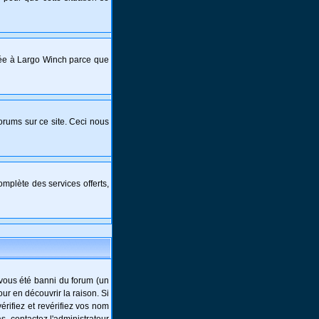
crée à Largo Winch parce que
forums sur ce site. Ceci nous
mplète des services offerts,
-vous été banni du forum (un
ur en découvrir la raison. Si
rifiez et revérifiez vos nom