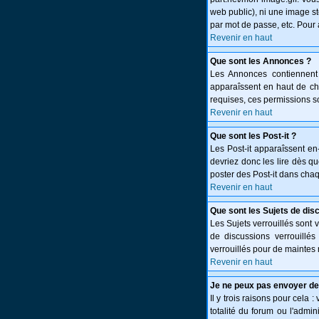
web public), ni une image st
par mot de passe, etc. Pour 
Revenir en haut
Que sont les Annonces ?
Les Annonces contiennent 
apparaîssent en haut de c
requises, ces permissions so
Revenir en haut
Que sont les Post-it ?
Les Post-it apparaîssent e
devriez donc les lire dès q
poster des Post-it dans cha
Revenir en haut
Que sont les Sujets de dis
Les Sujets verrouillés sont 
de discussions verrouillé
verrouillés pour de maintes 
Revenir en haut
Je ne peux pas envoyer de
Il y trois raisons pour cela 
totalité du forum ou l'adm