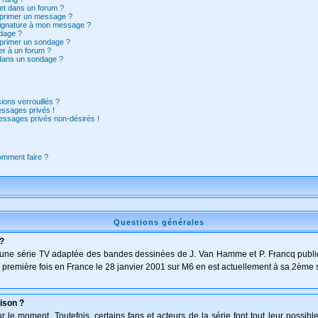
et dans un forum ?
pprimer un message ?
signature à mon message ?
dage ?
pprimer un sondage ?
er à un forum ?
 dans un sondage ?
ions verrouillés ?
ssages privés !
essages privés non-désirés !
comment faire ?
Questions générales
 ?
t d'une série TV adaptée des bandes dessinées de J. Van Hamme et P. Francq publi
 la première fois en France le 28 janvier 2001 sur M6 en est actuellement à sa 2ème 
ison ?
le moment. Toutefois, certains fans et acteurs de la série font tout leur possibl