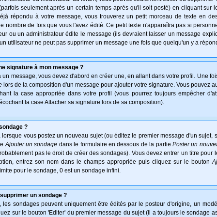
arfois seulement après un certain temps après qu'il soit posté) en cliquant sur 
déjà répondu à votre message, vous trouverez un petit morceau de texte en d
 le nombre de fois que vous l'avez édité. Ce petit texte n'apparaîtra pas si personn
ur ou un administrateur édite le message (ils devraient laisser un message expliqu
u'un utilisateur ne peut pas supprimer un message une fois que quelqu'un y a répon
une signature à mon message ?
à un message, vous devez d'abord en créer une, en allant dans votre profil. Une fo
e
lors de la composition d'un message pour ajouter votre signature. Vous pouvez aus
nt la case appropriée dans votre profil (vous pourrez toujours empêcher d'at
écochant la case Attacher sa signature lors de sa composition).
 sondage ?
 lorsque vous postez un nouveau sujet (ou éditez le premier message d'un sujet, s
ie
Ajouter un sondage
dans le formulaire en dessous de la partie
Poster un nouve
probablement pas le droit de créer des sondages). Vous devez entrer un titre pour
option, entrez son nom dans le champs appropriée puis cliquez sur le bouton
A
imite pour le sondage, 0 est un sondage infini.
 supprimer un sondage ?
es sondages peuvent uniquement être édités par le posteur d'origine, un modér
uez sur le bouton 'Editer' du premier message du sujet (il a toujours le sondage a