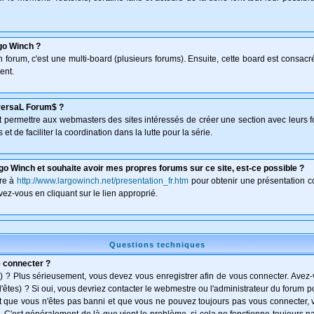
go Winch ?
un forum, c'est une multi-board (plusieurs forums). Ensuite, cette board est consa
ent.
versaL Forum$ ?
isant permettre aux webmasters des sites intéressés de créer une section avec leurs 
et de faciliter la coordination dans la lutte pour la série.
go Winch et souhaite avoir mes propres forums sur ce site, est-ce possible ?
dre à
http://www.largowinch.net/presentation_fr.htm
pour obtenir une présentation co
vez-vous en cliquant sur le lien approprié.
Questions techniques
e connecter ?
) ? Plus sérieusement, vous devez vous enregistrer afin de vous connecter. Avez
l'êtes) ? Si oui, vous devriez contacter le webmestre ou l'administrateur du forum po
t que vous n'êtes pas banni et que vous ne pouvez toujours pas vous connecter, vé