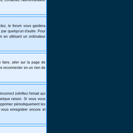
s, contactez l'administrateur
tez, le forum vous gardera
 par quelqu'un d'autre. Pour
 en utilisant un ordinateur
 faire, aller sur la page de
ous reconnecter en un rien de
correct (vérifiez l'email qui
uelque raison. Si vous vous
supprimer périodiquement les
 vous enregistrer encore et