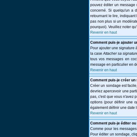
pouvez éditer un message (p
concerné. Si quelqu'un a 
retournant le lire, indiquant
pas non plus si un modérate
pourquoi). Veuillez noter q
Revenir en haut
Comment puis-je ajouter 
Pour ajouter une signature 
la case
Attacher sa signatur
tous vos messages en cocha
message en particulier en d
Revenir en haut
Comment puis-je créer un
Créer un sondage est facile,
devriez apercevoir une part
pas, c'est que vous n'avez 
options (pour définir une 
également définir une date l
Revenir en haut
Comment puis-je éditer ou
Comme pour les messages, l
Pour éditer un sondage, cliq