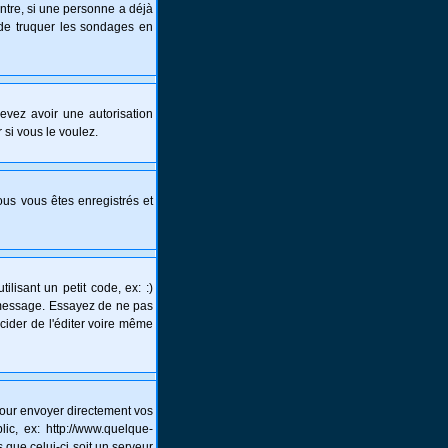
ntre, si une personne a déjà
s de truquer les sondages en
 devez avoir une autorisation
 si vous le voulez.
vous vous êtes enregistrés et
lisant un petit code, ex: :)
un message. Essayez de ne pas
écider de l'éditer voire même
pour envoyer directement vos
c, ex: http://www.quelque-
 que celui-ci soit un serveur