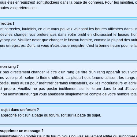
vous êtes enregistrés) sont stockées dans la base de données. Pour les modifier, c
outes vos préférences.
rectes !
t correctes, toutefois, ce que vous pouvez voir sont les heures affichées dans un
s devriez changer vos préférences dans votre profil en choisissant le fuseau hor
ydney, etc. Veuillez noter que changer le fuseau horaire, comme la plupart des au
teurs enregistrés. Donc, si vous n'êtes pas enregistré, c'est la bonne heure pour le f
mon rang ?
pas directement changer le titre d'un rang (le titre d'un rang apparaît sous votr
ns votre profil selon le thème utilisé). La plupart des forums utilisent les rang
és, mais aussi pour identifier certains utilisateurs, ex: les modérateurs et admi
st propre. Veuillez ne pas poster inutilement sur le forum dans le but d'élev
 ou administrateur qui vous abaissera simplement le compte de votre nombre tot
 sujet dans un forum ?
 approprié soit sur la page du forum, soit sur la page du sujet.
u supprimer un message ?
dministrateur ou modérateur du forum, vous pouvez seulement éditer ou supprimer