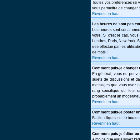
Toutes vos préférences (si 
vous permettra de changer t
Revenir en haut
Les heures ne sont pas cor
Les heures sont certainemen
votre. Si c'est le cas, vou
Londres, Paris, New York, S
être effectué par les utilisa
de mots !
Revenir en haut
Comment puis-je changer 
En général, vous ne pouvez 
sujets de discussions et da
messages que vous avez post
rang spécifique qui leur e
probablement un modérateur
Revenir en haut
Comment puis-je poster un
Facile, cliquez sur le bouton
Revenir en haut
Comment puis-je éditer o
A moins que vous soyez l'a