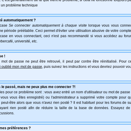
e. C'est généralement de là que vient le problème, si cela ne fonctionne toujours pa
ait un problème technique
té automatiquement ?
 case
Se connecter automatiquement à chaque visite
lorsque vous vous connec
 période préétablie. Ceci permet d'éviter une utilisation abusive de votre compte
 case en vous connectant, ceci n'est pas recommandé si vous accédez au forum
ybercafé, université, etc.
se !
mot de passe ne peut être retrouvé, il peut par contre être réinitialisé. Pour ce
ai oublié mon mot de passe
, puis suivez les instructions et vous devriez pouvoir v
 le passé, mais ne peux plus me connecter ?!
es pour ce problème sont : vous avez entré un nom d'utilisateur ou mot de passe in
vous vous êtes enregistré) ou l'administrateur a supprimé votre compte pour q
, peut-être alors que vous n'avez rien posté ? Il est habituel pour les forums de 
'ayant rien posté afin de réduire la taille de la base de données. Essayez de
cussions.
mes préférences ?