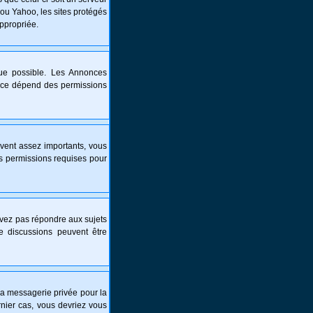
 ou Yahoo, les sites protégés
appropriée.
que possible. Les Annonces
nce dépend des permissions
vent assez importants, vous
es permissions requises pour
ouvez pas répondre aux sujets
e discussions peuvent être
é la messagerie privée pour la
nier cas, vous devriez vous