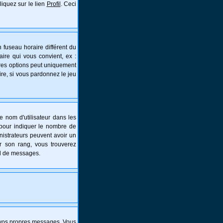
liquez sur le lien
Profil
. Ceci
 fuseau horaire différent du
aire qui vous convient, ex :
tres options peut uniquement
aire, si vous pardonnez le jeu
e nom d'utilisateur dans les
s pour indiquer le nombre de
nistrateurs peuvent avoir un
er son rang, vous trouverez
al de messages.
 vos propres messages. Vous