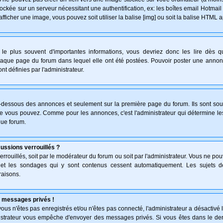
ockée sur un serveur nécessitant une authentification, ex: les boîtes email Hotmail
afficher une image, vous pouvez soit utiliser la balise [img] ou soit la balise HTML 
le plus souvent d'importantes informations, vous devriez donc les lire dès 
haque page du forum dans lequel elle ont été postées. Pouvoir poster une anno
nt définies par l'administrateur.
n-dessous des annonces et seulement sur la première page du forum. Ils sont sou
ue vous pouvez. Comme pour les annonces, c'est l'administrateur qui détermine l
que forum.
cussions verrouillés ?
verrouillés, soit par le modérateur du forum ou soit par l'administrateur. Vous ne p
s et les sondages qui y sont contenus cessent automatiquement. Les sujets d
raisons.
 messages privés !
: vous n'êtes pas enregistrés et/ou n'êtes pas connecté, l'administrateur a désactiv
inistrateur vous empêche d'envoyer des messages privés. Si vous êtes dans le der