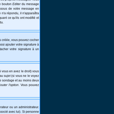
le bouton
Editer
du message
essous de votre message en
e n'a répondu, il n'apparaîtra
ant ce qu'ils ont modifié et
du.
is créée, vous pouvez cocher
si ajouter votre signature à
tacher votre signature à un
i vous en avez le droit) vous
au sujet
(si vous ne le voyez
 le sondage et au moins deux
jouter l'option
. Vous pouvez
ateur ou un administrateur.
ssocié avec lui). Si personne