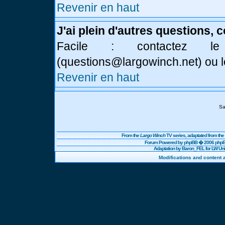
Revenir en haut
J'ai plein d'autres questions, 
Facile : contactez l
(
questions@largowinch.net
) ou 
Revenir en haut
Sa
From the
Largo Winch
TV series, adaptated from t
Forum Powered by
phpBB
� 2006 phpBB
Adaptation by Baron_FEL for LW U
Modifications and content