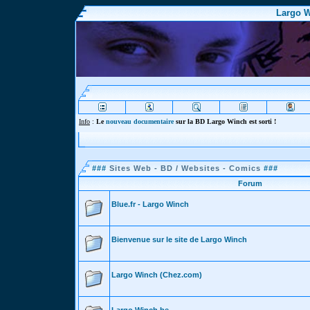
Largo W
Info
:
Le
nouveau documentaire
sur la BD Largo Winch est sorti !
###
Sites Web - BD / Websites - Comics
###
Forum
Blue.fr - Largo Winch
Bienvenue sur le site de Largo Winch
Largo Winch (Chez.com)