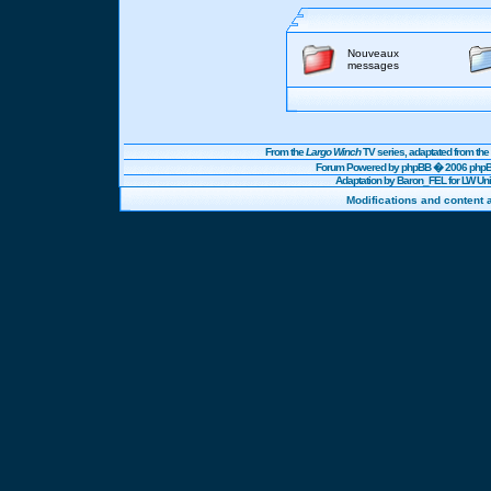
Nouveaux
messages
From the
Largo Winch
TV series, adaptated from t
Forum Powered by
phpBB
� 2006 phpBB
Adaptation by Baron_FEL for LW U
Modifications and content