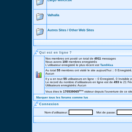
Largo Winch.be
Valhalla
Autres Sites / Other Web Sites
Qui est en ligne ?
Nos membres ont posté un total de
4911
messages
Nous avons
100
membres enregistrés
L'utilisateur enregistré le plus récent est
Tam04xa
Au total
55
membres ont visité le site aujourd'hui :: 0 Enregistré,
Aucun
Il y a en tout
55
utilisateurs en ligne :: 0 Enregistré, 0 Invisible 
Le record du nombre d'utilisateurs en ligne est de
493
le 21 Fé
Utilisateurs enregistrés: Aucun
éme
Vous étes le
170539065
visiteur depuis l'ouverture de ce sit
Marquer tous les forums comme lus
Connexion
Nom d'utilisateur:
Mot de passe: