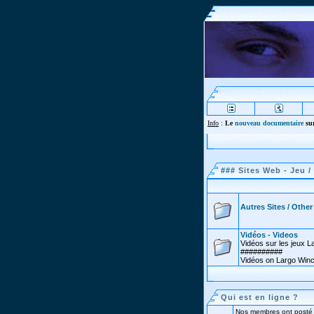
Info
:
Le
nouveau documentaire
sur
###
Sites Web - Jeu 
Autres Sites / Othe
Vidéos - Videos
Vidéos sur les jeux 
##########
Vidéos on Largo Win
Qui est en ligne ?
Nos membres ont posté 