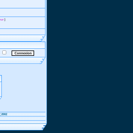
eur
]
e
, 2002