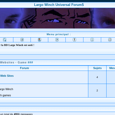
Largo Winch Universal Forum$
Menu principal :
 la BD Largo Winch est sorti !
/ Websites - Game
###
Forum
Sujets
Mes
r Web Sites
4
Largo Winch
2
ch games
un total de
4911
messages