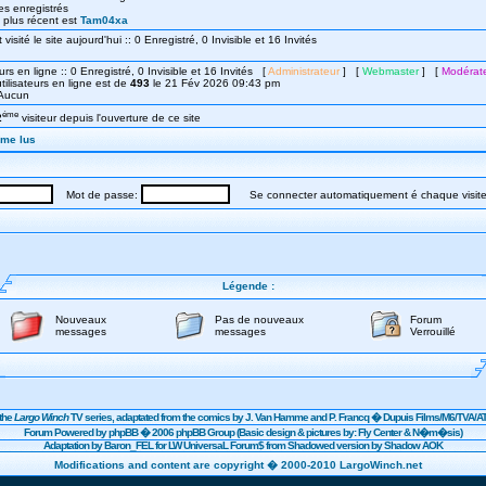
s enregistrés
le plus récent est
Tam04xa
isité le site aujourd'hui :: 0 Enregistré, 0 Invisible et 16 Invités
urs en ligne :: 0 Enregistré, 0 Invisible et 16 Invités [
Administrateur
] [
Webmaster
] [
Modérat
ilisateurs en ligne est de
493
le 21 Fév 2026 09:43 pm
: Aucun
éme
2
visiteur depuis l'ouverture de ce site
mme lus
Mot de passe:
Se connecter automatiquement é chaque visit
Légende :
Nouveaux
Pas de nouveaux
Forum
messages
messages
Verrouillé
the
Largo Winch
TV series, adaptated from the comics by J. Van Hamme and P. Francq �
Dupuis
Films/
M6
/TVA/AT
Forum Powered by
phpBB
� 2006 phpBB Group (Basic design & pictures by: Fly Center & N�m�sis)
Adaptation by Baron_FEL for LW UniversaL Forum$ from Shadowed version by Shadow AOK
Modifications and content are copyright � 2000-2010 LargoWinch.net