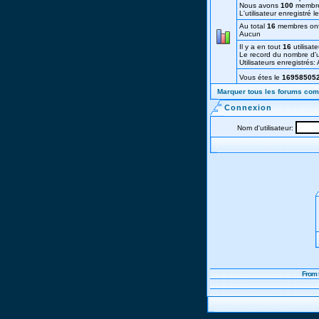
Nous avons
100
membre
L'utilisateur enregistré 
Au total
16
membres ont v
Aucun
Il y a en tout
16
utilisate
Le record du nombre d'ut
Utilisateurs enregistrés
Vous étes le
16958505
Marquer tous les forums co
Connexion
Nom d'utilisateur:
From 