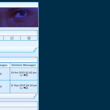
sages
Derniers Messages
24 Avr 2015 01:42 pm
6
fio
11 Sep 2016 04:19 pm
9
fio