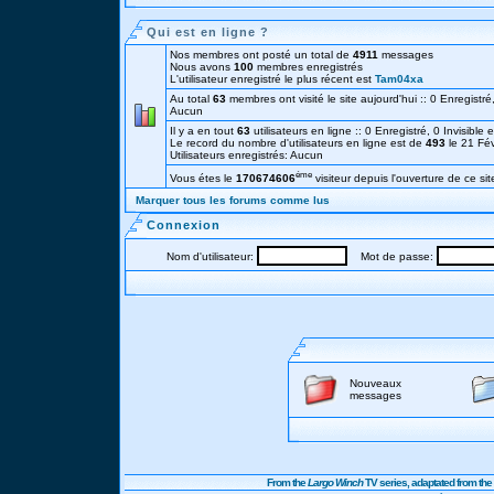
Qui est en ligne ?
Nos membres ont posté un total de
4911
messages
Nous avons
100
membres enregistrés
L'utilisateur enregistré le plus récent est
Tam04xa
Au total
63
membres ont visité le site aujourd'hui :: 0 Enregistré,
Aucun
Il y a en tout
63
utilisateurs en ligne :: 0 Enregistré, 0 Invisible 
Le record du nombre d'utilisateurs en ligne est de
493
le 21 Fé
Utilisateurs enregistrés: Aucun
éme
Vous étes le
170674606
visiteur depuis l'ouverture de ce sit
Marquer tous les forums comme lus
Connexion
Nom d'utilisateur:
Mot de passe:
Nouveaux
messages
From the
Largo Winch
TV series, adaptated from t