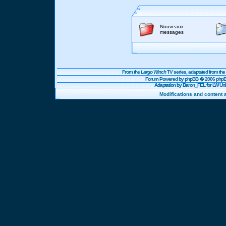
Nouveaux
messages
From the
Largo Winch
TV series, adaptated from t
Forum Powered by
phpBB
� 2006 phpBB
Adaptation by Baron_FEL for LW U
Modifications and content