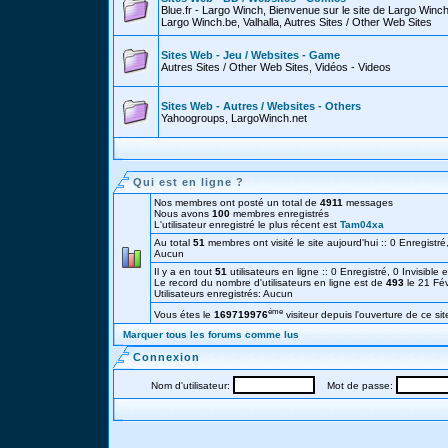
Blue.fr - Largo Winch, Bienvenue sur le site de Largo Win
Largo Winch.be, Valhalla, Autres Sites / Other Web Sites
Sites Web - Jeu / Websites - Game
Autres Sites / Other Web Sites, Vidéos - Videos
Sites Web - Autres / Websites - Others
Yahoogroups, LargoWinch.net
Qui est en ligne ?
Nos membres ont posté un total de
4911
messages
Nous avons
100
membres enregistrés
L'utilisateur enregistré le plus récent est
Tam04xa
Au total
51
membres ont visité le site aujourd'hui :: 0 Enregistré,
Aucun
Il y a en tout
51
utilisateurs en ligne :: 0 Enregistré, 0 Invisible 
Le record du nombre d'utilisateurs en ligne est de
493
le 21 Fé
Utilisateurs enregistrés: Aucun
éme
Vous étes le
169719976
visiteur depuis l'ouverture de ce sit
Marquer tous les forums comme lus
Connexion
Nom d'utilisateur:
Mot de passe: