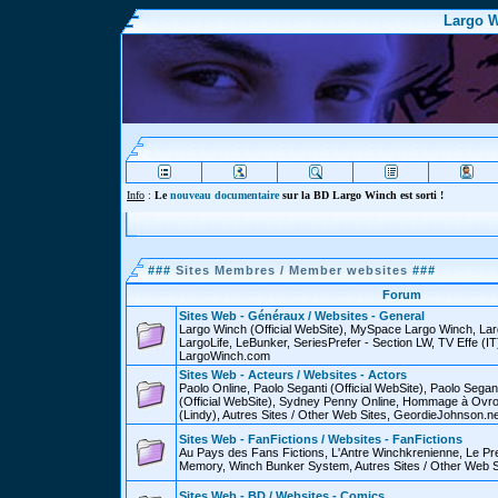
Largo W
Info
:
Le
nouveau documentaire
sur la BD Largo Winch est sorti !
###
Sites Membres / Member websites
###
Forum
Sites Web - Généraux / Websites - General
Largo Winch (Official WebSite), MySpace Largo Winch, L
LargoLife, LeBunker, SeriesPrefer - Section LW, TV Effe (IT
LargoWinch.com
Sites Web - Acteurs / Websites - Actors
Paolo Online, Paolo Seganti (Official WebSite), Paolo Sega
(Official WebSite), Sydney Penny Online, Hommage à Ovr
(Lindy), Autres Sites / Other Web Sites, GeordieJohnson.ne
Sites Web - FanFictions / Websites - FanFictions
Au Pays des Fans Fictions, L'Antre Winchkrenienne, Le P
Memory, Winch Bunker System, Autres Sites / Other Web S
Sites Web - BD / Websites - Comics