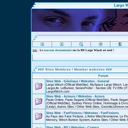
Largo W
Info
:
Le
nouveau documentaire
sur la BD Largo Winch est sorti !
###
Sites Membres / Member websites
###
Forum
Sites Web - Généraux / Websites - General
Largo Winch (Official WebSite), MySpace Largo Winch, L
LargoLife, LeBunker, SeriesPrefer - Section LW, TV Effe (IT
LargoWinch.com
Sites Web - Acteurs / Websites - Actors
Paolo Online, Paolo Seganti (Official WebSite), Paolo Sega
(Official WebSite), Sydney Penny Online, Hommage à Ovr
(Lindy), Autres Sites / Other Web Sites, GeordieJohnson.ne
Sites Web - FanFictions / Websites - FanFictions
Au Pays des Fans Fictions, L'Antre Winchkrenienne, Le P
Memory, Winch Bunker System, Autres Sites / Other Web S
Sites Web - BD / Websites - Comics