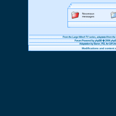
Nouveaux
messages
From the
Largo Winch
TV series, adaptated from t
Forum Powered by
phpBB
� 2006 phpBB
Adaptation by Baron_FEL for LW U
Modifications and content