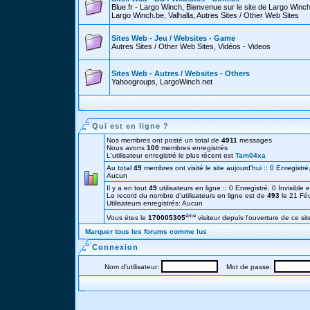
Blue.fr - Largo Winch, Bienvenue sur le site de Largo Win
Largo Winch.be, Valhalla, Autres Sites / Other Web Sites
Sites Web - Jeu / Websites - Game
Autres Sites / Other Web Sites, Vidéos - Videos
Sites Web - Autres / Websites - Others
Yahoogroups, LargoWinch.net
Qui est en ligne ?
Nos membres ont posté un total de
4911
messages
Nous avons
100
membres enregistrés
L'utilisateur enregistré le plus récent est
Tam04xa
Au total
49
membres ont visité le site aujourd'hui :: 0 Enregistré,
Aucun
Il y a en tout
49
utilisateurs en ligne :: 0 Enregistré, 0 Invisible 
Le record du nombre d'utilisateurs en ligne est de
493
le 21 Fé
Utilisateurs enregistrés: Aucun
éme
Vous étes le
170005305
visiteur depuis l'ouverture de ce sit
Marquer tous les forums comme lus
Connexion
Nom d'utilisateur:
Mot de passe: