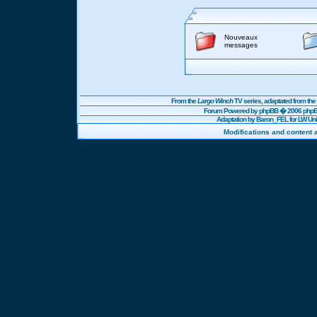
Nouveaux
messages
From the
Largo Winch
TV series, adaptated from t
Forum Powered by
phpBB
� 2006 phpBB
Adaptation by Baron_FEL for LW U
Modifications and content