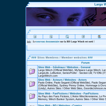
Largo W
Info
:
Le
nouveau documentaire
sur la BD Largo Winch est sorti !
###
Sites Membres / Member websites
###
Forum
Sites Web - Généraux / Websites - General
Largo Winch (Official WebSite), MySpace Largo Winch, L
LargoLife, LeBunker, SeriesPrefer - Section LW, TV Effe (IT
LargoWinch.com
Sites Web - Acteurs / Websites - Actors
Paolo Online, Paolo Seganti (Official WebSite), Paolo Sega
(Official WebSite), Sydney Penny Online, Hommage à Ovr
(Lindy), Autres Sites / Other Web Sites, GeordieJohnson.ne
Sites Web - FanFictions / Websites - FanFictions
Au Pays des Fans Fictions, L'Antre Winchkrenienne, Le P
Memory, Winch Bunker System, Autres Sites / Other Web S
Sites Web - BD / Websites - Comics