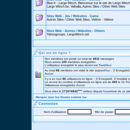
Blue.fr - Largo Winch, Bienvenue sur le site de Largo Win
Largo Winch.be, Valhalla, Autres Sites / Other Web Sites
Sites Web - Jeu / Websites - Game
Autres Sites / Other Web Sites, Vidéos - Videos
Sites Web - Autres / Websites - Others
Yahoogroups, LargoWinch.net
Qui est en ligne ?
Nos membres ont posté un total de
4911
messages
Nous avons
100
membres enregistrés
L'utilisateur enregistré le plus récent est
Tam04xa
Au total
66
membres ont visité le site aujourd'hui :: 0 Enregistré,
Aucun
Il y a en tout
66
utilisateurs en ligne :: 0 Enregistré, 0 Invisible 
Le record du nombre d'utilisateurs en ligne est de
493
le 21 Fé
Utilisateurs enregistrés: Aucun
éme
Vous étes le
171074942
visiteur depuis l'ouverture de ce sit
Marquer tous les forums comme lus
Connexion
Nom d'utilisateur:
Mot de passe: